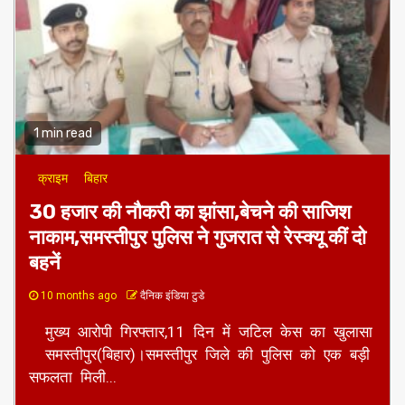
1 min read
क्राइम
बिहार
30 हजार की नौकरी का झांसा,बेचने की साजिश
नाकाम,समस्तीपुर पुलिस ने गुजरात से रेस्क्यू कीं दो
बहनें
10 months ago
दैनिक इंडिया टुडे
मुख्य आरोपी गिरफ्तार,11 दिन में जटिल केस का खुलासा
समस्तीपुर(बिहार)।समस्तीपुर जिले की पुलिस को एक बड़ी
सफलता मिली...