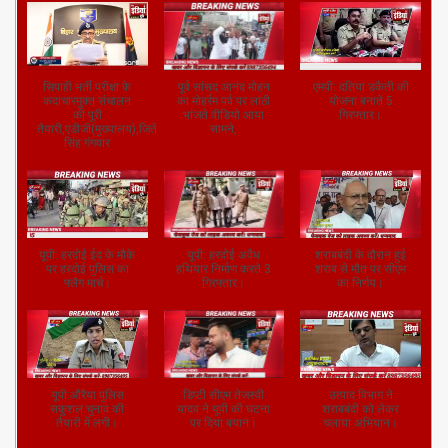
सिपाही भर्ती परीक्षा के
पूर्व सांसद आनंद मोहन
एमपी: दतिया डकैती की
कदाचारमुक्त संचालन
का मोहर्रम पर्व पर लाठी
योजना बनाते 5
की पूरी
भांजते वीडियो आया
गिरफ्तार।
तैयारी,एडीजी(मुख्यालय),जितेंद्र
सामने,
सिंह गंगवार
यूपी: हरदोई ईद के मौके
यूपी: हरदोई अवैध
शराबबंदी के दौरान हुई
पर हरदोई पुलिस का
हथियार निर्माण करते 3
शराब से मौत पर सीएम
फ्लैग मार्च।
गिरफ्तार।
का निर्णय।
यूपी:औरैया पुलिस
डिप्टी सीएम तेजस्वी
उत्पाद विभाग ने
सकुशल चुनाव की
यादव ने यूपी की घटना
शराबबंदी को लेकर
तैयारी में लगी।
पर दिया बयान।
चलाया अभियान।