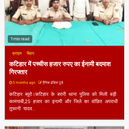
1 min read
क्राइम
बिहार
कटिहार में पच्चीस हजार रुपए का ईनामी बदमाश
गिरफ्तार
5 months ago
दैनिक इंडिया टुडे
कटिहार ब्यूरो।कटिहार के बरारी थाना पुलिस को मिली बड़ी
कामयाबी,25 हजार का इनामी और जिले का वांछित अपराधी
तूफानी यादव...