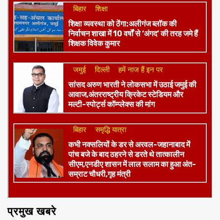
बिहार
शिक्षा
शिक्षा व्यवस्था को ठेंगा:अलीगंज ब्लॉक की
निर्वाचन शाखा में 10 वर्षों से ‘अंगद’ की तरह जमे हैं
शिक्षक विवेक कुमार
जमुई
दिल्ली
हमें नाज हैं इन पर
​सांसद अरुण भारती ने लोकसभा में उठाई जमुई की
आवाज,अंतरराष्ट्रीय क्रिकेट स्टेडियम और
मल्टी-स्पोर्ट्स कॉम्प्लेक्स की मांग
बिहार
समृद्धि यात्रा
कभी नक्सलियों के डर से अरवल-जहानाबाद में
पांच बजे के बाद ठहरने से डरते थे तात्कालीन
सीएम,एनडीए शासन में लाल सलाम का हुआ अंत-
सम्राट चौधरी,गृह मंत्री
प्रमुख खबरे