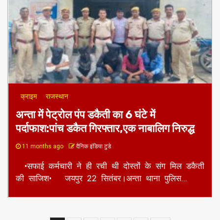
क्राइम
राजस्थान
अन्ता में पेट्रोल पंप डकैती का 6 घंटे में
पर्दाफाश:पांच डकैत गिरफ्तार,एक नाबालिग निरुद्ध
11 months ago
दैनिक इंडिया टुडे
•सफाई कर्मचारी ने ही रची थी दोस्तों के संग मिल डकैती
की साजिश• जयपुर 22 सितंबर।अन्ता थाना पुलिस...