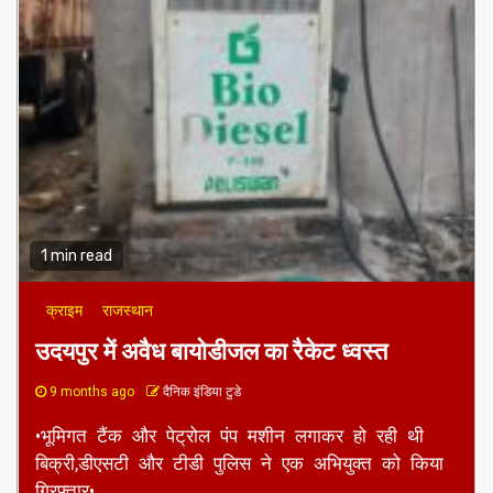
1 min read
क्राइम
राजस्थान
उदयपुर में अवैध बायोडीजल का रैकेट ध्वस्त
9 months ago
दैनिक इंडिया टुडे
•भूमिगत टैंक और पेट्रोल पंप मशीन लगाकर हो रही थी
बिक्री,डीएसटी और टीडी पुलिस ने एक अभियुक्त को किया
गिरफ्तार•...