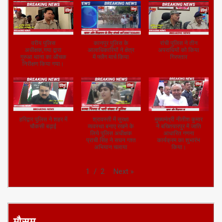
वरीय पुलिस
कानपुर पुलिस के
रांची पुलिस ने तीन
अधीक्षक,गया द्वारा
आलाधिकारियों ने क्षेत्र
अपराधियों को किया
गुरुआ थाना का औचक
में फ्लैग मार्च किया
गिरफ्तार
निरीक्षण किया गया।
हरिद्वार पुलिस ने शहर में
श्रावस्ती में सुरक्षा
मुख्यमंत्री नीतीश कुमार
चौकसी बढ़ाई
व्यवस्था बनाए रखने के
ने बख्तियारपुर में जाति
लिये पुलिस अधीक्षक
आधारित गणना
प्राची सिंह ने सघन गश्त
कार्यक्रम का शुभारंभ
अभियान चलाया
किया।
Next
»
1
/
2
मौसम