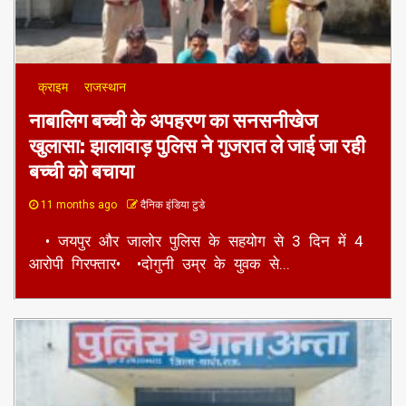
क्राइम
राजस्थान
नाबालिग बच्ची के अपहरण का सनसनीखेज
खुलासा: झालावाड़ पुलिस ने गुजरात ले जाई जा रही
बच्ची को बचाया
11 months ago
दैनिक इंडिया टुडे
• जयपुर और जालोर पुलिस के सहयोग से 3 दिन में 4
आरोपी गिरफ्तार• •दोगुनी उम्र के युवक से...