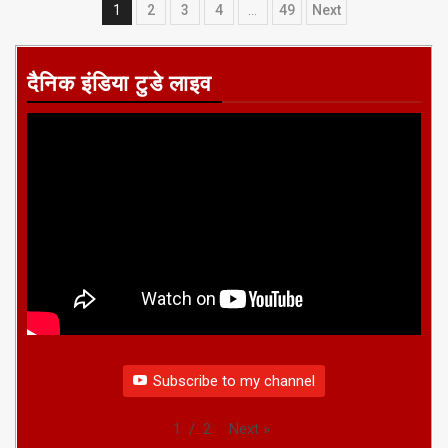
Posts
1
2
3
4
…
49
Next
pagination
दैनिक इंडिया टुडे लाइव
Subscribe to my channel
Next
»
1
/
2