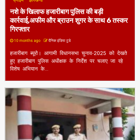
क्राइम
झारखण्ड
नशे के खिलाफ हजारीबाग पुलिस की बड़ी
कार्रवाई,अफीम और ब्राउन शुगर के साथ 6 तस्कर
गिरफ्तार ​
10 months ago
दैनिक इंडिया टुडे
हजारीबाग ब्यूरो। आगामी विधानसभा चुनाव-2025 को देखते
हुए हजारीबाग पुलिस अधीक्षक के निर्देश पर चलाए जा रहे
विशेष अभियान के...