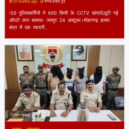
10 months ago
दैनिक इंडिया टुडे
•50 पुलिसकर्मियों ने 600 किमी के CCTV खंगाले,लूटी गई
ऑल्टो कार बरामद• जयपुर 24 अक्टूबर।मोहनगढ़ हल्का
क्षेत्र में एक व्यापारी...
1 min read