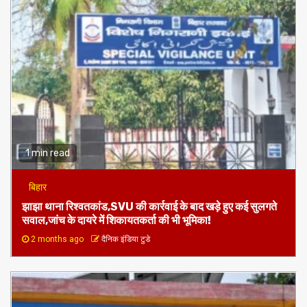
1 min read
बिहार
झाझा थाना रिश्वतकांड,SVU की कार्रवाई के बाद खड़े हुए कई सुलगते
सवाल,जांच के दायरे में शिकायतकर्ता की भी भूमिका!
2 months ago
दैनिक इंडिया टुडे