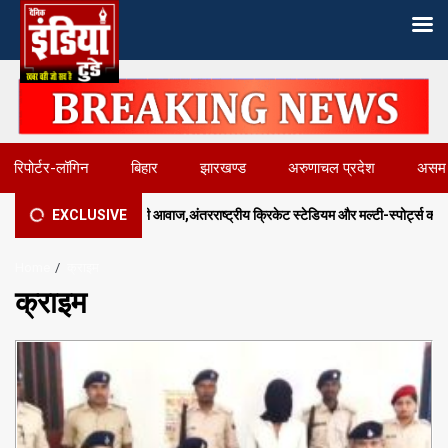
Skip
to
content
रिपोर्टर-लॉगिन
बिहार
झारखण्ड
अरुणाचल प्रदेश
असम
5
ी आवाज,अंतरराष्ट्रीय क्रिकेट स्टेडियम और मल्टी-स्पोर्ट्स कॉम्प्लेक्स की मांग
EXCLUSIVE
Home
क्राइम
क्राइम