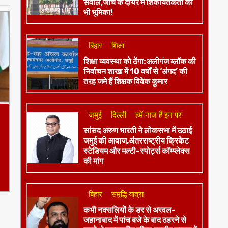
सवाल,जांच के दायरे में शिकायतकर्ता की
भी भूमिका!
बिहार
शिक्षा
शिक्षा व्यवस्था को ठेंगा:अलीगंज ब्लॉक की
निर्वाचन शाखा में 10 वर्षों से ‘अंगद’ की
तरह जमे हैं शिक्षक विवेक कुमार
जमुई
दिल्ली
हमें नाज हैं इन पर
​सांसद अरुण भारती ने लोकसभा में उठाई
जमुई की आवाज,अंतरराष्ट्रीय क्रिकेट
स्टेडियम और मल्टी-स्पोर्ट्स कॉम्प्लेक्स
की मांग
बिहार
समृद्धि यात्रा
कभी नक्सलियों के डर से अरवल-
जहानाबाद में पांच बजे के बाद ठहरने से