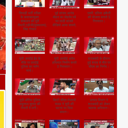
सिपाही भर्ती परीक्षा
पूर्व सांसद आनंद
एमपी: दतिया डकैती
के कदाचारमुक्त
मोहन का मोहर्रम पर्व
की योजना बनाते 5
संचालन की पूरी
पर लाठी भांजते
गिरफ्तार।
तैयारी,एडीजी(मुख्यालय),जितेंद्र
वीडियो आया सामने,
सिंह गंगवार
यूपी: हरदोई ईद के
यूपी: हरदोई अवैध
शराबबंदी के दौरान
मौके पर हरदोई
हथियार निर्माण करते
हुई शराब से मौत पर
पुलिस का फ्लैग
3 गिरफ्तार।
सीएम का निर्णय।
मार्च।
यूपी:औरैया पुलिस
डिप्टी सीएम तेजस्वी
उत्पाद विभाग ने
सकुशल चुनाव की
यादव ने यूपी की
शराबबंदी को लेकर
तैयारी में लगी।
घटना पर दिया
चलाया अभियान।
बयान।