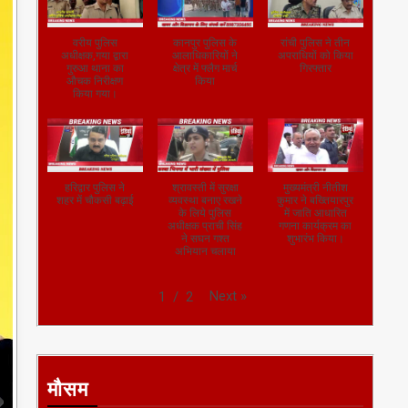
वरीय पुलिस
कानपुर पुलिस के
रांची पुलिस ने तीन
अधीक्षक,गया द्वारा
आलाधिकारियों ने
अपराधियों को किया
गुरुआ थाना का
क्षेत्र में फ्लैग मार्च
गिरफ्तार
औचक निरीक्षण
किया
किया गया।
हरिद्वार पुलिस ने
श्रावस्ती में सुरक्षा
मुख्यमंत्री नीतीश
शहर में चौकसी बढ़ाई
व्यवस्था बनाए रखने
कुमार ने बख्तियारपुर
के लिये पुलिस
में जाति आधारित
अधीक्षक प्राची सिंह
गणना कार्यक्रम का
ने सघन गश्त
शुभारंभ किया।
अभियान चलाया
Next
»
1
/
2
मौसम