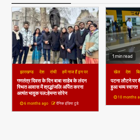
1 min read
झारखण्ड
देश
रांची
हमें नाज हैं इन पर
खेल
देश
बि
गणतंत्र दिवस के दिन बाबा साहेब के लंदन
पटना लौटने पर श
स्थित आवास में श्रद्धांजलि अर्पित करना
हुआ भव्य स्वागत
अत्यंत भावुक पल:हेमन्त सोरेन
10 months 
6 months ago
दैनिक इंडिया टुडे