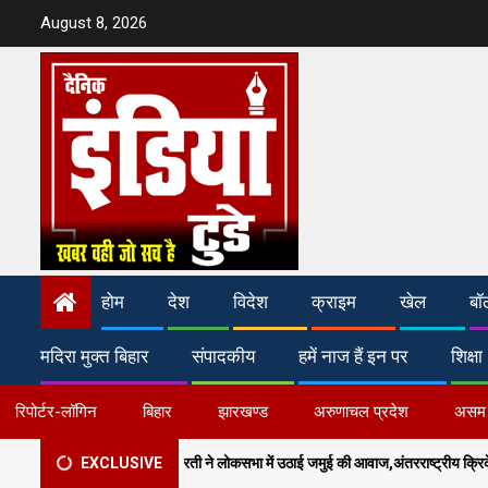
Skip
August 8, 2026
to
content
होम
देश
विदेश
क्राइम
खेल
बॉ
मदिरा मुक्त बिहार
संपादकीय
हमें नाज हैं इन पर
शिक्षा
रिपोर्टर-लॉगिन
बिहार
झारखण्ड
अरुणाचल प्रदेश
असम
 अरुण भारती ने लोकसभा में उठाई जमुई की आवाज,अंतरराष्ट्रीय क्रिकेट स्टेडियम और मल्टी-स्पोर्ट
EXCLUSIVE