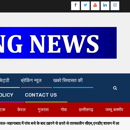
Facebook
Twitter
Youtube
Linkedin
Instagr
िट्ठी
ब्रेकिंग न्यूज
खबरे सियासत की
OLICY
CONTACT US
ाटक
केरल
गुजरात
गोवा
छत्तीसगढ़
जम्मू कश्मीर
के बाद ठहरने से डरते थे तात्कालीन सीएम,एनडीए शासन में लाल सलाम का हुआ अंत-सम्राट चौधरी