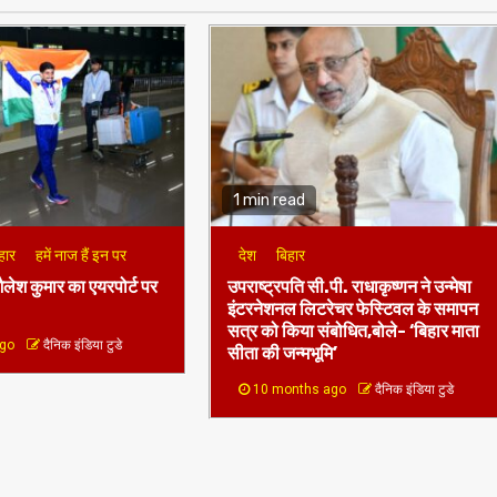
1 min read
हार
हमें नाज हैं इन पर
देश
बिहार
ैलेश कुमार का एयरपोर्ट पर
उपराष्ट्रपति सी.पी. राधाकृष्णन ने उन्मेषा
इंटरनेशनल लिटरेचर फेस्टिवल के समापन
सत्र को किया संबोधित,बोले- ‘बिहार माता
ago
दैनिक इंडिया टुडे
सीता की जन्मभूमि’
10 months ago
दैनिक इंडिया टुडे