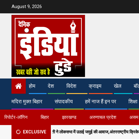
Skip
August 9, 2026
to
content
होम
देश
विदेश
क्राइम
खेल
बॉ
मदिरा मुक्त बिहार
संपादकीय
हमें नाज हैं इन पर
शिक्षा
रिपोर्टर-लॉगिन
बिहार
झारखण्ड
अरुणाचल प्रदेश
असम
ारती ने लोकसभा में उठाई जमुई की आवाज,अंतरराष्ट्रीय क्रिकेट स्टेडियम और मल्टी-स्पोर्ट्स कॉम्
EXCLUSIVE