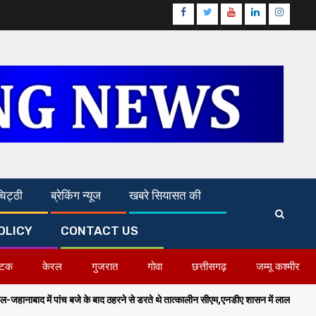
Facebook
Twitter
Youtube
Linkedin
Instagr
िट्ठी
ब्रेकिंग न्यूज
खबरे सियासत की
OLICY
CONTACT US
ाटक
केरल
गुजरात
गोवा
छत्तीसगढ़
जम्मू कश्मीर
 ठहरने से डरते थे तात्कालीन सीएम,एनडीए शासन में लाल सलाम का हुआ अंत-सम्राट चौधरी,गृह मं