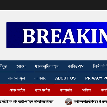
लीवुड
स्वास्थ
एक्सक्लुसिव न्यूज
कोविड-19
जिले की च
वायरल न्यूज
कारोबार
ABOUT US
PRIVACY P
आंध्र प्रदेश
उत्तर प्रदेश
उत्तराखंड
ओडिशा
कर्न
5
प्लेक्स की मांग
कभी नक्सलियों के डर से अरवल-जहानाबाद में पांच बजे के बाद