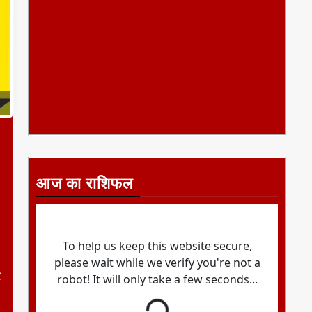
आज का राशिफल
र