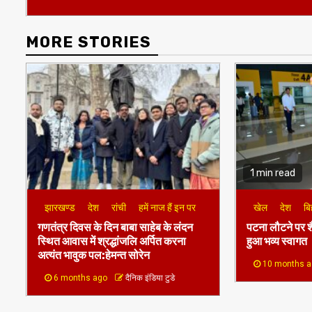
MORE STORIES
1 min read
झारखण्ड
देश
रांची
हमें नाज हैं इन पर
खेल
देश
बि
गणतंत्र दिवस के दिन बाबा साहेब के लंदन
पटना लौटने पर श
स्थित आवास में श्रद्धांजलि अर्पित करना
हुआ भव्य स्वागत
अत्यंत भावुक पल:हेमन्त सोरेन
10 months 
6 months ago
दैनिक इंडिया टुडे