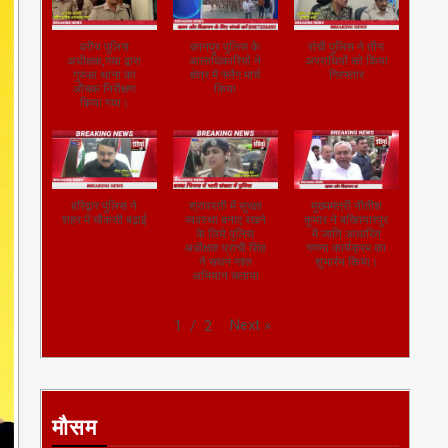
वरीय पुलिस
कानपुर पुलिस के
रांची पुलिस ने तीन
अधीक्षक,गया द्वारा
आलाधिकारियों ने
अपराधियों को किया
गुरुआ थाना का
क्षेत्र में फ्लैग मार्च
गिरफ्तार
औचक निरीक्षण
किया
किया गया।
हरिद्वार पुलिस ने
श्रावस्ती में सुरक्षा
मुख्यमंत्री नीतीश
शहर में चौकसी बढ़ाई
व्यवस्था बनाए रखने
कुमार ने बख्तियारपुर
के लिये पुलिस
में जाति आधारित
अधीक्षक प्राची सिंह
गणना कार्यक्रम का
ने सघन गश्त
शुभारंभ किया।
अभियान चलाया
Next
»
1
/
2
मौसम