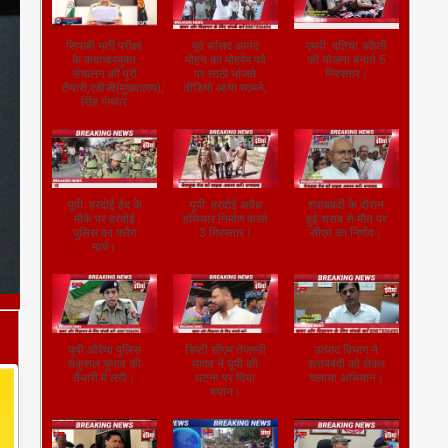
सिपाही भर्ती परीक्षा
पूर्व सांसद आनंद
एमपी: दतिया डकैती
के कदाचारमुक्त
मोहन का मोहर्रम पर्व
की योजना बनाते 5
संचालन की पूरी
पर लाठी भांजते
गिरफ्तार।
तैयारी,एडीजी(मुख्यालय),जितेंद्र
वीडियो आया सामने,
सिंह गंगवार
यूपी: हरदोई ईद के
यूपी: हरदोई अवैध
शराबबंदी के दौरान
मौके पर हरदोई
हथियार निर्माण करते
हुई शराब से मौत पर
पुलिस का फ्लैग
3 गिरफ्तार।
सीएम का निर्णय।
मार्च।
यूपी:औरैया पुलिस
डिप्टी सीएम तेजस्वी
उत्पाद विभाग ने
सकुशल चुनाव की
यादव ने यूपी की
शराबबंदी को लेकर
तैयारी में लगी।
घटना पर दिया
चलाया अभियान।
बयान।