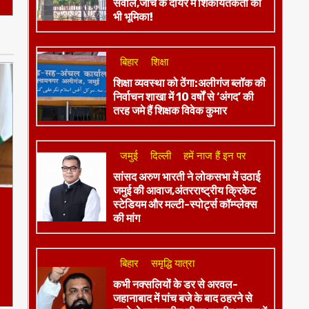
सवाल,जांच के दायरे में शिकायतकर्ता की
भी भूमिका!
बिहार
शिक्षा
शिक्षा व्यवस्था को ठेंगा:अलीगंज ब्लॉक की
निर्वाचन शाखा में 10 वर्षों से ‘अंगद’ की
तरह जमे हैं शिक्षक विवेक कुमार
जमुई
दिल्ली
हमें नाज हैं इन पर
​सांसद अरुण भारती ने लोकसभा में उठाई
जमुई की आवाज,अंतरराष्ट्रीय क्रिकेट
स्टेडियम और मल्टी-स्पोर्ट्स कॉम्प्लेक्स
की मांग
बिहार
समृद्धि यात्रा
कभी नक्सलियों के डर से अरवल-
जहानाबाद में पांच बजे के बाद ठहरने से