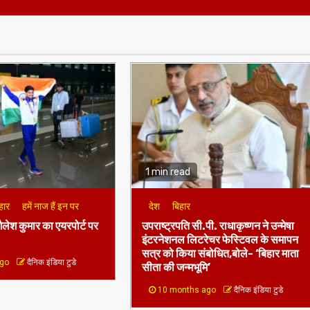
1 min read
हार
हमें नाज हैं इन पर
देश
बिहार
ैलेश कुमार का एयरपोर्ट पर
उपराष्ट्रपति सी.पी. राधाकृष्णन ने उन्मेषा
इंटरनेशनल लिटरेचर फेस्टिवल के समापन
सत्र को किया संबोधित,बोले- ‘बिहार माता
ago
दैनिक इंडिया टुडे
सीता की जन्मभूमि’
10 months ago
दैनिक इंडिया टुडे