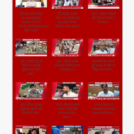
सिपाही भर्ती परीक्षा
पूर्व सांसद आनंद
एमपी: दतिया डकैती
के कदाचारमुक्त
मोहन का मोहर्रम पर्व
की योजना बनाते 5
संचालन की पूरी
पर लाठी भांजते
गिरफ्तार।
तैयारी,एडीजी(मुख्यालय),जितेंद्र
वीडियो आया सामने,
सिंह गंगवार
यूपी: हरदोई ईद के
यूपी: हरदोई अवैध
शराबबंदी के दौरान
मौके पर हरदोई
हथियार निर्माण करते
हुई शराब से मौत पर
पुलिस का फ्लैग
3 गिरफ्तार।
सीएम का निर्णय।
मार्च।
यूपी:औरैया पुलिस
डिप्टी सीएम तेजस्वी
उत्पाद विभाग ने
सकुशल चुनाव की
यादव ने यूपी की
शराबबंदी को लेकर
तैयारी में लगी।
घटना पर दिया
चलाया अभियान।
बयान।