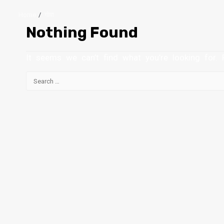
Home
गोवा
Nothing Found
It seems we can’t find what you’re looking for. 
Search
for: