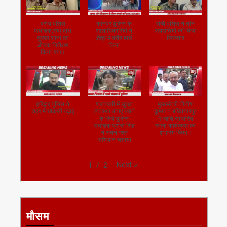
वरीय पुलिस
कानपुर पुलिस के
रांची पुलिस ने तीन
अधीक्षक,गया द्वारा
आलाधिकारियों ने
अपराधियों को किया
गुरुआ थाना का
क्षेत्र में फ्लैग मार्च
गिरफ्तार
औचक निरीक्षण
किया
किया गया।
हरिद्वार पुलिस ने
श्रावस्ती में सुरक्षा
मुख्यमंत्री नीतीश
शहर में चौकसी बढ़ाई
व्यवस्था बनाए रखने
कुमार ने बख्तियारपुर
के लिये पुलिस
में जाति आधारित
अधीक्षक प्राची सिंह
गणना कार्यक्रम का
ने सघन गश्त
शुभारंभ किया।
अभियान चलाया
Next
»
1
/
2
मौसम