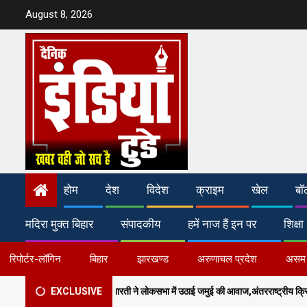
Skip
August 8, 2026
to
content
होम
देश
विदेश
क्राइम
खेल
बॉ
मदिरा मुक्त बिहार
संपादकीय
हमें नाज हैं इन पर
शिक्षा
रिपोर्टर-लॉगिन
बिहार
झारखण्ड
अरुणाचल प्रदेश
असम
​सांसद अरुण भारती ने लोकसभा में उठाई जमुई की आवाज,अंतरराष्ट्रीय क्रिकेट स्टेडियम और मल्ट
EXCLUSIVE