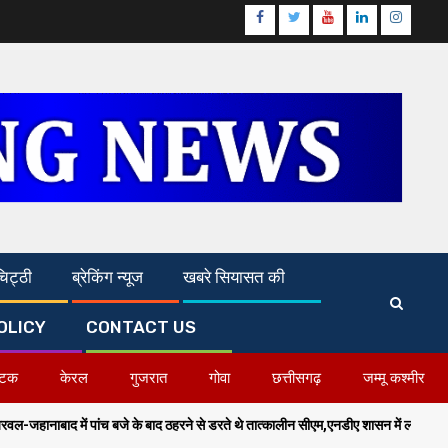
Facebook
Twitter
Youtube
Linkedin
Instagr
िट्ठी
ब्रेकिंग न्यूज
खबरे सियासत की
OLICY
CONTACT US
ाटक
केरल
गुजरात
गोवा
छत्तीसगढ़
जम्मू कश्मीर
पांच बजे के बाद ठहरने से डरते थे तात्कालीन सीएम,एनडीए शासन में लाल सलाम का हुआ अंत-सम्