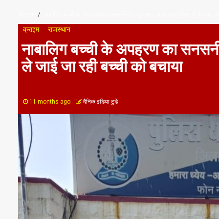
Home
नाबालिग बच्ची के अपहरण का सनसनीखेज खुलासा: झालावाड़ पुलिस ने गुजरात ले
क्राइम
राजस्थान
नाबालिग बच्ची के अपहरण का सनसनीख
ले जाई जा रही बच्ची को बचाया
11 months ago
दैनिक इंडिया टुडे