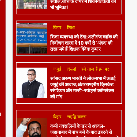
सवाल,जांच के दायरे में शिकायतकर्ता की
भी भूमिका!
बिहार
शिक्षा
शिक्षा व्यवस्था को ठेंगा:अलीगंज ब्लॉक की
निर्वाचन शाखा में 10 वर्षों से ‘अंगद’ की
तरह जमे हैं शिक्षक विवेक कुमार
े
जमुई
दिल्ली
हमें नाज हैं इन पर
​सांसद अरुण भारती ने लोकसभा में उठाई
जमुई की आवाज,अंतरराष्ट्रीय क्रिकेट
स्टेडियम और मल्टी-स्पोर्ट्स कॉम्प्लेक्स
की मांग
ल
बिहार
समृद्धि यात्रा
कभी नक्सलियों के डर से अरवल-
जहानाबाद में पांच बजे के बाद ठहरने से
t