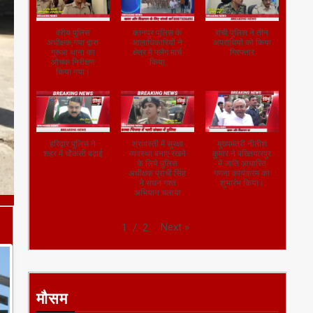
वरीय पुलिस
कानपुर पुलिस के
रांची पुलिस ने तीन
अधीक्षक,गया द्वारा
आलाधिकारियों ने
अपराधियों को किया
गुरुआ थाना का
क्षेत्र में फ्लैग मार्च
गिरफ्तार
औचक निरीक्षण
किया
किया गया।
हरिद्वार पुलिस ने
श्रावस्ती में सुरक्षा
मुख्यमंत्री नीतीश
शहर में चौकसी बढ़ाई
व्यवस्था बनाए रखने
कुमार ने बख्तियारपुर
के लिये पुलिस
में जाति आधारित
अधीक्षक प्राची सिंह
गणना कार्यक्रम का
ने सघन गश्त
शुभारंभ किया।
अभियान चलाया
Next
»
1
/
2
मौसम