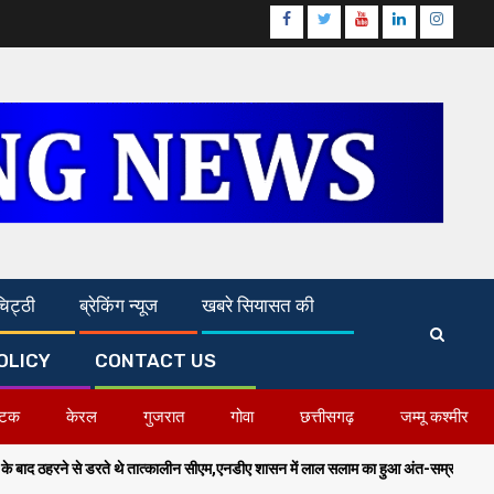
Facebook
Twitter
Youtube
Linkedin
Instagr
िट्ठी
ब्रेकिंग न्यूज
खबरे सियासत की
OLICY
CONTACT US
ाटक
केरल
गुजरात
गोवा
छत्तीसगढ़
जम्मू कश्मीर
1
लीन सीएम,एनडीए शासन में लाल सलाम का हुआ अंत-सम्राट चौधरी,गृह मंत्री
पहल