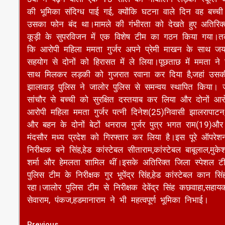
की भूमिका संदिग्ध पाई गई, क्योंकि घटना वाले दिन वह ब
उसका फोन बंद था।मामले की गंभीरता को देखते हुए अतिरिक्
कूड़ी के सुपरविजन में एक विशेष टीम का गठन किया गया
कि आरोपी महिला ममता गुर्जर अपने प्रेमी माखन के साथ जयपुर
सहयोग से दोनों को हिरासत में ले लिया।पूछताछ में ममता 
साथ मिलकर लड़की को गुजरात रवाना कर दिया है,जहां उस
झालावाड़ पुलिस ने जालोर पुलिस से समन्वय स्थापित किया। जा
सांचौर से बच्ची को सुरक्षित दस्तयाब कर लिया और दोनों आ
आरोपी महिला ममता गुर्जर पत्नी दिनेश(25)निवासी झालरापाटन
और बहन के दोनों बेटों धनराज गुर्जर पुत्र भगत राम(19)औ
मंदसौर मध्य प्रदेश को गिरफ्तार कर लिया है।इस पूरे ऑपर
निरीक्षक बने सिंह,हेड कांस्टेबल सीताराम,कांस्टेबल बाबूलाल,मु
शर्मा और हेमलता शामिल थीं।इसके अतिरिक्त जिला स्पेशल टीम
पुलिस टीम के निरीक्षक गुर भूपेंद्र सिंह,हेड कांस्टेबल कान स
रहा।जालोर पुलिस टीम से निरीक्षक देवेंद्र सिंह कछवाहा,सहायक 
सेवाराम, पंकज,हडमानाराम ने भी महत्वपूर्ण भूमिका निभाई।
Previous