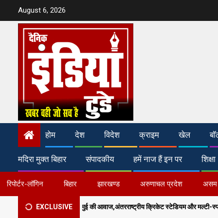
Skip
August 6, 2026
to
content
होम
देश
विदेश
क्राइम
खेल
बॉ
मदिरा मुक्त बिहार
संपादकीय
हमें नाज हैं इन पर
शिक्षा
रिपोर्टर-लॉगिन
बिहार
झारखण्ड
अरुणाचल प्रदेश
असम
ुई की आवाज,अंतरराष्ट्रीय क्रिकेट स्टेडियम और मल्टी-स्पोर्ट्स कॉम्प्लेक्स की मांग
EXCLUSIVE