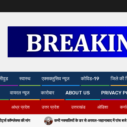
लीवुड
स्वास्थ
एक्सक्लुसिव न्यूज
कोविड-19
जिले की च
वायरल न्यूज
कारोबार
ABOUT US
PRIVACY P
आंध्र प्रदेश
उत्तर प्रदेश
उत्तराखंड
ओडिशा
कर्न
5
कभी नक्सलियों के डर से अरवल-जहानाबाद में पांच बजे के बाद ठहरने से डरते थे तात्का