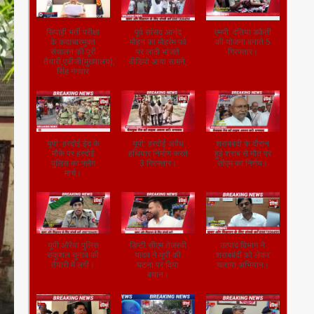
सिपाही भर्ती परीक्षा
पूर्व सांसद आनंद
एमपी: दतिया डकैती
के कदाचारमुक्त
मोहन का मोहर्रम पर्व
की योजना बनाते 5
संचालन की पूरी
पर लाठी भांजते
गिरफ्तार।
तैयारी,एडीजी(मुख्यालय),जितेंद्र
वीडियो आया सामने,
सिंह गंगवार
यूपी: हरदोई ईद के
यूपी: हरदोई अवैध
शराबबंदी के दौरान
मौके पर हरदोई
हथियार निर्माण करते
हुई शराब से मौत पर
पुलिस का फ्लैग
3 गिरफ्तार।
सीएम का निर्णय।
मार्च।
यूपी:औरैया पुलिस
डिप्टी सीएम तेजस्वी
उत्पाद विभाग ने
सकुशल चुनाव की
यादव ने यूपी की
शराबबंदी को लेकर
तैयारी में लगी।
घटना पर दिया
चलाया अभियान।
बयान।