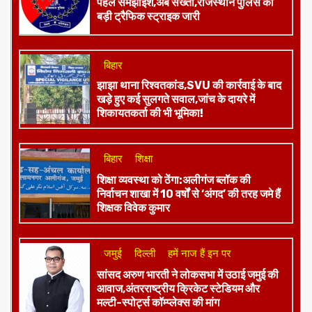
पहले समझाइश,अब सख्ती,राजस्थान पुलिस की
बड़ी ट्रैफिक स्ट्राइक जारी
बिहार
झाझा थाना रिश्वतकांड,SVU की कार्रवाई के बाद
खड़े हुए कई सुलगते सवाल,जांच के दायरे में
शिकायतकर्ता की भी भूमिका!
बिहार
शिक्षा
शिक्षा व्यवस्था को ठेंगा:अलीगंज ब्लॉक की
निर्वाचन शाखा में 10 वर्षों से ‘अंगद’ की तरह जमे हैं
शिक्षक विवेक कुमार
जमुई
दिल्ली
हमें नाज हैं इन पर
​सांसद अरुण भारती ने लोकसभा में उठाई जमुई की
आवाज,अंतरराष्ट्रीय क्रिकेट स्टेडियम और
मल्टी-स्पोर्ट्स कॉम्प्लेक्स की मांग