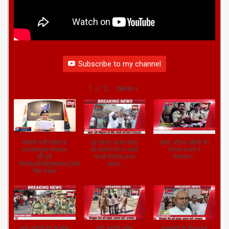
Subscribe to my channel
Next
»
1
/
2
सिपाही भर्ती परीक्षा के
पूर्व सांसद आनंद मोहन
एमपी: दतिया डकैती की
कदाचारमुक्त संचालन
का मोहर्रम पर्व पर लाठी
योजना बनाते 5
की पूरी
भांजते वीडियो आया
गिरफ्तार।
तैयारी,एडीजी(मुख्यालय),जितेंद्र
सामने,
सिंह गंगवार
यूपी: हरदोई ईद के मौके
यूपी: हरदोई अवैध
शराबबंदी के दौरान हुई