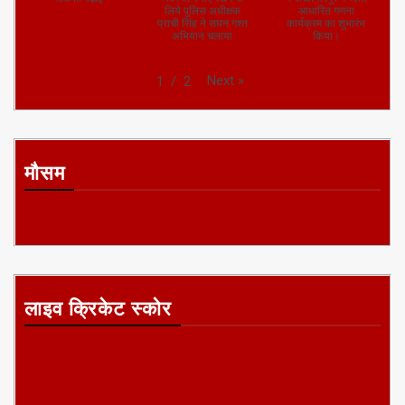
लिये पुलिस अधीक्षक
आधारित गणना
प्राची सिंह ने सघन गश्त
कार्यक्रम का शुभारंभ
अभियान चलाया
किया।
Next
»
1
/
2
मौसम
लाइव क्रिकेट स्कोर