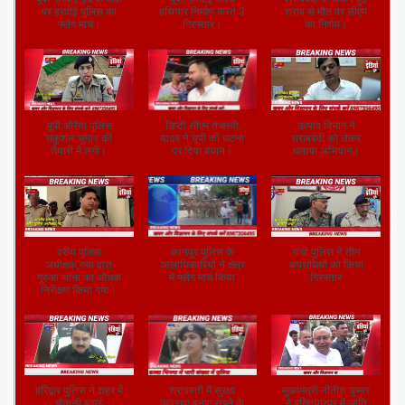
पर हरदोई पुलिस का
हथियार निर्माण करते 3
शराब से मौत पर सीएम
फ्लैग मार्च।
गिरफ्तार।
का निर्णय।
यूपी:औरैया पुलिस
डिप्टी सीएम तेजस्वी
उत्पाद विभाग ने
सकुशल चुनाव की
यादव ने यूपी की घटना
शराबबंदी को लेकर
तैयारी में लगी।
पर दिया बयान।
चलाया अभियान।
वरीय पुलिस
कानपुर पुलिस के
रांची पुलिस ने तीन
अधीक्षक,गया द्वारा
आलाधिकारियों ने क्षेत्र
अपराधियों को किया
गुरुआ थाना का औचक
में फ्लैग मार्च किया
गिरफ्तार
निरीक्षण किया गया।
हरिद्वार पुलिस ने शहर में
श्रावस्ती में सुरक्षा
मुख्यमंत्री नीतीश कुमार
चौकसी बढ़ाई
व्यवस्था बनाए रखने के
ने बख्तियारपुर में जाति