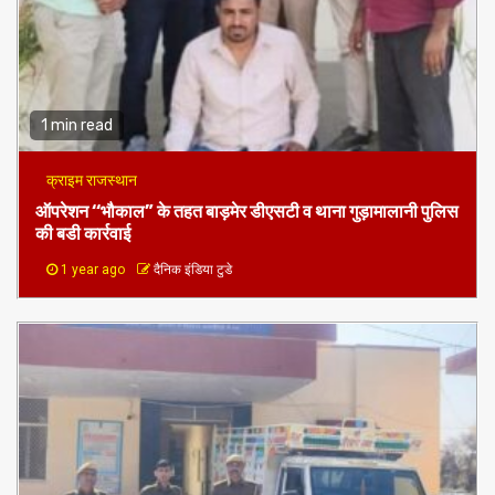
1 min read
क्राइम राजस्थान
ऑपरेशन ‘‘भौकाल” के तहत बाड़मेर डीएसटी व थाना गुड़ामालानी पुलिस
की बडी कार्रवाई
1 year ago
दैनिक इंडिया टुडे