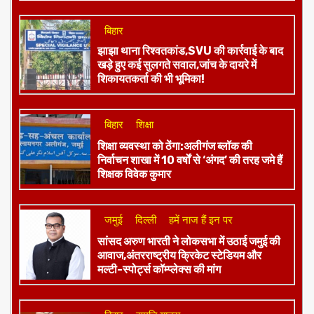
बिहार
झाझा थाना रिश्वतकांड,SVU की कार्रवाई के बाद
खड़े हुए कई सुलगते सवाल,जांच के दायरे में
शिकायतकर्ता की भी भूमिका!
बिहार
शिक्षा
शिक्षा व्यवस्था को ठेंगा:अलीगंज ब्लॉक की
निर्वाचन शाखा में 10 वर्षों से ‘अंगद’ की तरह जमे हैं
शिक्षक विवेक कुमार
जमुई
दिल्ली
हमें नाज हैं इन पर
​सांसद अरुण भारती ने लोकसभा में उठाई जमुई की
आवाज,अंतरराष्ट्रीय क्रिकेट स्टेडियम और
मल्टी-स्पोर्ट्स कॉम्प्लेक्स की मांग
बिहार
समृद्धि यात्रा