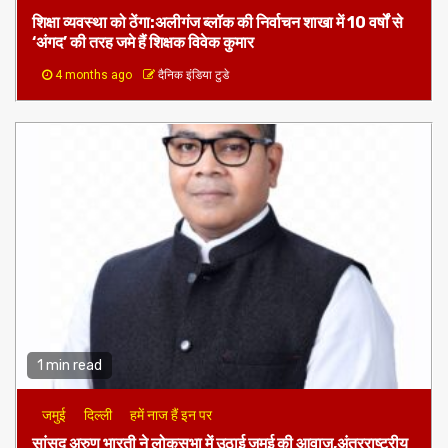
‘अंगद’ की तरह जमे हैं शिक्षक विवेक कुमार
4 months ago
दैनिक इंडिया टुडे
1 min read
जमुई
दिल्ली
हमें नाज हैं इन पर
​सांसद अरुण भारती ने लोकसभा में उठाई जमुई की आवाज,अंतरराष्ट्रीय
क्रिकेट स्टेडियम और मल्टी-स्पोर्ट्स कॉम्प्लेक्स की मांग