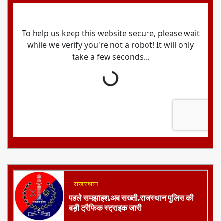
राजस्थान
पहले समझाइश,अब सख्ती,राजस्थान पुलिस की
बड़ी ट्रैफिक स्ट्राइक जारी