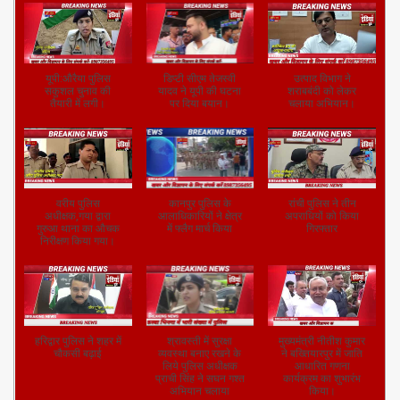
यूपी:औरैया पुलिस
डिप्टी सीएम तेजस्वी
उत्पाद विभाग ने
सकुशल चुनाव की
यादव ने यूपी की घटना
शराबबंदी को लेकर
तैयारी में लगी।
पर दिया बयान।
चलाया अभियान।
वरीय पुलिस
कानपुर पुलिस के
रांची पुलिस ने तीन
अधीक्षक,गया द्वारा
आलाधिकारियों ने क्षेत्र
अपराधियों को किया
गुरुआ थाना का औचक
में फ्लैग मार्च किया
गिरफ्तार
निरीक्षण किया गया।
हरिद्वार पुलिस ने शहर में
श्रावस्ती में सुरक्षा
मुख्यमंत्री नीतीश कुमार
चौकसी बढ़ाई
व्यवस्था बनाए रखने के
ने बख्तियारपुर में जाति
लिये पुलिस अधीक्षक
आधारित गणना
प्राची सिंह ने सघन गश्त
कार्यक्रम का शुभारंभ
अभियान चलाया
किया।