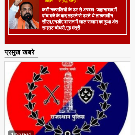
कभी नक्सलियों के डर से अरवल-जहानाबाद में
पांच बजे के बाद ठहरने से डरते थे तात्कालीन
सीएम,एनडीए शासन में लाल सलाम का हुआ अंत-
सम्राट चौधरी,गृह मंत्री
प्रमुख खबरे
1 min read