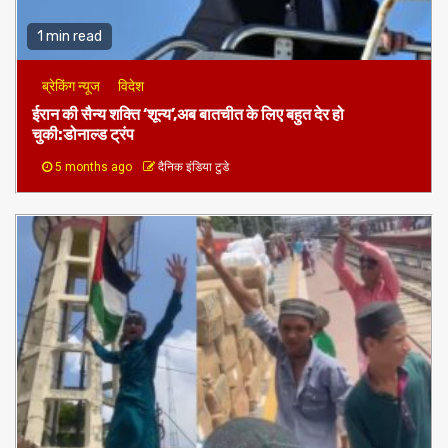
1 min read
ब्रेकिंग न्यूज
विदेश
ईरान की सैन्य शक्ति ‘शून्य’,अब बातचीत के लिए बहुत देर हो
चुकी:डोनाल्ड ट्रंप
5 months ago
दैनिक इंडिया टुडे