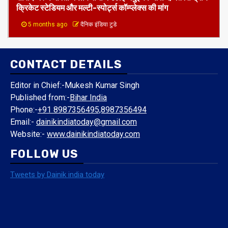
5 months ago
दैनिक इंडिया टुडे
CONTACT DETAILS
Editor in Chief:-Mukesh Kumar Singh
Published from:-
Bihar India
Phone:-
+91 8987356495,8987356494
Email:-
dainikindiatoday@gmail.com
Website:-
www.dainikindiatoday.com
FOLLOW US
Tweets by Dainik india today