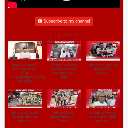
Subscribe to my channel
Next
»
1
/
2
सिपाही भर्ती परीक्षा के
पूर्व सांसद आनंद मोहन
एमपी: दतिया डकैती की
कदाचारमुक्त संचालन
का मोहर्रम पर्व पर लाठी
योजना बनाते 5
की पूरी
भांजते वीडियो आया
गिरफ्तार।
तैयारी,एडीजी(मुख्यालय),जितेंद्र
सामने,
सिंह गंगवार
यूपी: हरदोई ईद के मौके
यूपी: हरदोई अवैध
शराबबंदी के दौरान हुई
पर हरदोई पुलिस का
हथियार निर्माण करते 3
शराब से मौत पर सीएम
फ्लैग मार्च।
गिरफ्तार।
का निर्णय।