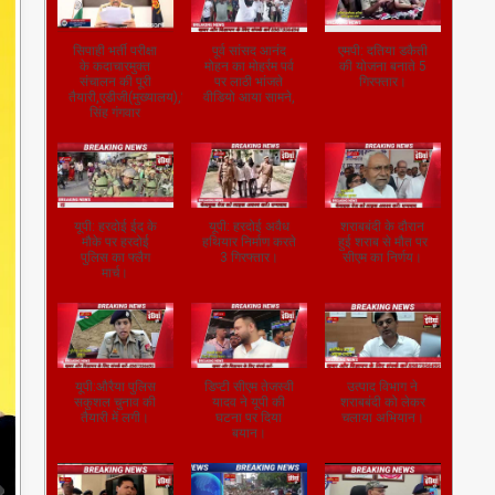
सिपाही भर्ती परीक्षा
पूर्व सांसद आनंद
एमपी: दतिया डकैती
के कदाचारमुक्त
मोहन का मोहर्रम पर्व
की योजना बनाते 5
संचालन की पूरी
पर लाठी भांजते
गिरफ्तार।
तैयारी,एडीजी(मुख्यालय),जितेंद्र
वीडियो आया सामने,
सिंह गंगवार
यूपी: हरदोई ईद के
यूपी: हरदोई अवैध
शराबबंदी के दौरान
मौके पर हरदोई
हथियार निर्माण करते
हुई शराब से मौत पर
पुलिस का फ्लैग
3 गिरफ्तार।
सीएम का निर्णय।
मार्च।
यूपी:औरैया पुलिस
डिप्टी सीएम तेजस्वी
उत्पाद विभाग ने
सकुशल चुनाव की
यादव ने यूपी की
शराबबंदी को लेकर
तैयारी में लगी।
घटना पर दिया
चलाया अभियान।
बयान।