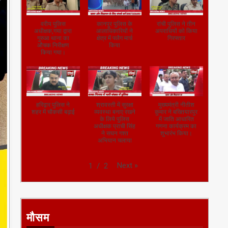
वरीय पुलिस
कानपुर पुलिस के
रांची पुलिस ने तीन
अधीक्षक,गया द्वारा
आलाधिकारियों ने
अपराधियों को किया
गुरुआ थाना का
क्षेत्र में फ्लैग मार्च
गिरफ्तार
औचक निरीक्षण
किया
किया गया।
हरिद्वार पुलिस ने
श्रावस्ती में सुरक्षा
मुख्यमंत्री नीतीश
शहर में चौकसी बढ़ाई
व्यवस्था बनाए रखने
कुमार ने बख्तियारपुर
के लिये पुलिस
में जाति आधारित
अधीक्षक प्राची सिंह
गणना कार्यक्रम का
ने सघन गश्त
शुभारंभ किया।
अभियान चलाया
Next
»
1
/
2
मौसम