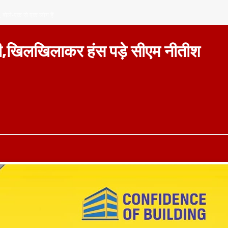
 बोले-एक से एक लोग हैं
ादी,खिलखिलाकर हंस पड़े सीएम नीतीश