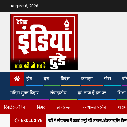
Skip
August 6, 2026
to
content
होम
देश
विदेश
क्राइम
खेल
बॉ
मदिरा मुक्त बिहार
संपादकीय
हमें नाज हैं इन पर
शिक्षा
रिपोर्टर-लॉगिन
बिहार
झारखण्ड
अरुणाचल प्रदेश
असम
ंसद अरुण भारती ने लोकसभा में उठाई जमुई की आवाज,अंतरराष्ट्रीय क्रिकेट स्टेडियम और मल्टी-स्पो
EXCLUSIVE