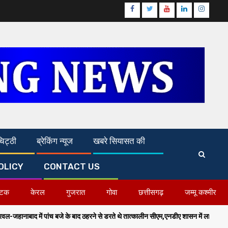
Facebook
Twitter
Youtube
Linkedin
Instagr
िट्ठी
ब्रेकिंग न्यूज
खबरे सियासत की
OLICY
CONTACT US
ाटक
केरल
गुजरात
गोवा
छत्तीसगढ़
जम्मू कश्मीर
बजे के बाद ठहरने से डरते थे तात्कालीन सीएम,एनडीए शासन में लाल सलाम का हुआ अंत-सम्राट चौ