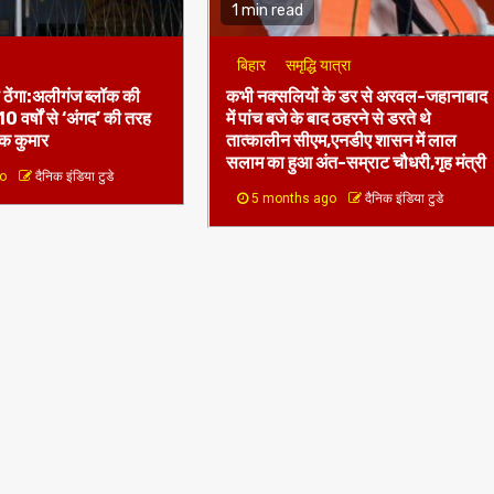
बिहार
समृद्धि यात्रा
ो ठेंगा:अलीगंज ब्लॉक की
कभी नक्सलियों के डर से अरवल-जहानाबाद
 10 वर्षों से ‘अंगद’ की तरह
में पांच बजे के बाद ठहरने से डरते थे
वेक कुमार
तात्कालीन सीएम,एनडीए शासन में लाल
सलाम का हुआ अंत-सम्राट चौधरी,गृह मंत्री
go
दैनिक इंडिया टुडे
5 months ago
दैनिक इंडिया टुडे