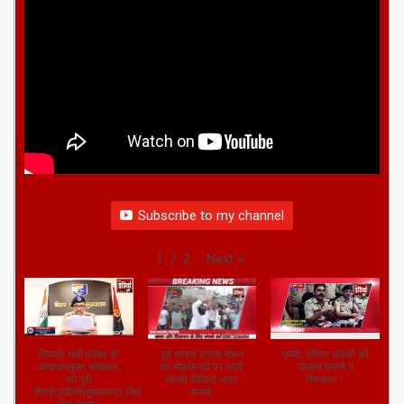
Subscribe to my channel
Next
»
1
/
2
सिपाही भर्ती परीक्षा के
पूर्व सांसद आनंद मोहन
एमपी: दतिया डकैती की
कदाचारमुक्त संचालन
का मोहर्रम पर्व पर लाठी
योजना बनाते 5
की पूरी
भांजते वीडियो आया
गिरफ्तार।
तैयारी,एडीजी(मुख्यालय),जितेंद्र
सामने,