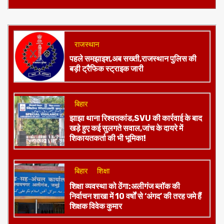
राजस्थान
पहले समझाइश,अब सख्ती,राजस्थान पुलिस की
बड़ी ट्रैफिक स्ट्राइक जारी
बिहार
झाझा थाना रिश्वतकांड,SVU की कार्रवाई के बाद
खड़े हुए कई सुलगते सवाल,जांच के दायरे में
शिकायतकर्ता की भी भूमिका!
बिहार
शिक्षा
शिक्षा व्यवस्था को ठेंगा:अलीगंज ब्लॉक की
निर्वाचन शाखा में 10 वर्षों से ‘अंगद’ की तरह जमे हैं
शिक्षक विवेक कुमार