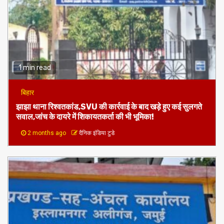
1 min read
बिहार
झाझा थाना रिश्वतकांड,SVU की कार्रवाई के बाद खड़े हुए कई सुलगते
सवाल,जांच के दायरे में शिकायतकर्ता की भी भूमिका!
2 months ago
दैनिक इंडिया टुडे