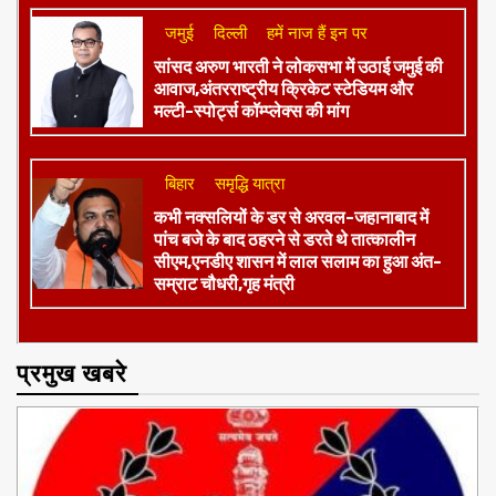
जमुई
दिल्ली
हमें नाज हैं इन पर
​सांसद अरुण भारती ने लोकसभा में उठाई जमुई की
आवाज,अंतरराष्ट्रीय क्रिकेट स्टेडियम और
मल्टी-स्पोर्ट्स कॉम्प्लेक्स की मांग
बिहार
समृद्धि यात्रा
कभी नक्सलियों के डर से अरवल-जहानाबाद में
पांच बजे के बाद ठहरने से डरते थे तात्कालीन
सीएम,एनडीए शासन में लाल सलाम का हुआ अंत-
सम्राट चौधरी,गृह मंत्री
प्रमुख खबरे