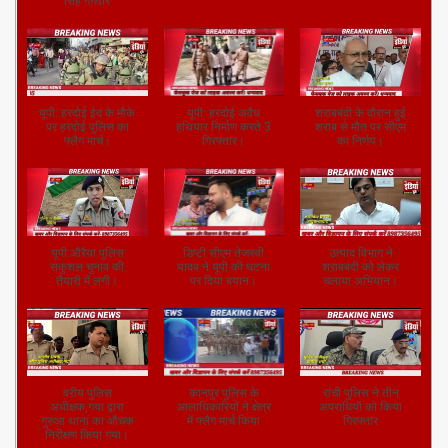
सिंह गंगवार
यूपी: हरदोई ईद के मौके
यूपी: हरदोई अवैध
शराबबंदी के दौरान हुई
पर हरदोई पुलिस का
हथियार निर्माण करते 3
शराब से मौत पर सीएम
फ्लैग मार्च।
गिरफ्तार।
का निर्णय।
यूपी:औरैया पुलिस
डिप्टी सीएम तेजस्वी
उत्पाद विभाग ने
सकुशल चुनाव की
यादव ने यूपी की घटना
शराबबंदी को लेकर
तैयारी में लगी।
पर दिया बयान।
चलाया अभियान।
वरीय पुलिस
कानपुर पुलिस के
रांची पुलिस ने तीन
अधीक्षक,गया द्वारा
आलाधिकारियों ने क्षेत्र
अपराधियों को किया
गुरुआ थाना का औचक
में फ्लैग मार्च किया
गिरफ्तार
निरीक्षण किया गया।