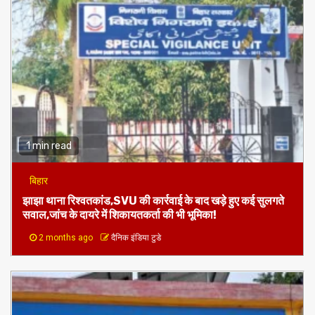
1 min read
बिहार
झाझा थाना रिश्वतकांड,SVU की कार्रवाई के बाद खड़े हुए कई सुलगते
सवाल,जांच के दायरे में शिकायतकर्ता की भी भूमिका!
2 months ago
दैनिक इंडिया टुडे