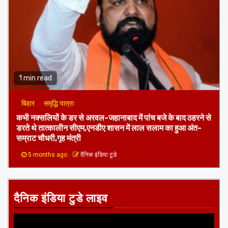
1 min read
बिहार
समृद्धि यात्रा
कभी नक्सलियों के डर से अरवल-जहानाबाद में पांच बजे के बाद ठहरने से
डरते थे तात्कालीन सीएम,एनडीए शासन में लाल सलाम का हुआ अंत-
सम्राट चौधरी,गृह मंत्री
5 months ago
दैनिक इंडिया टुडे
दैनिक इंडिया टुडे लाइव