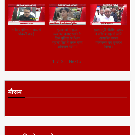
हरिद्वार पुलिस ने शहर में
श्रावस्ती में सुरक्षा
मुख्यमंत्री नीतीश कुमार
चौकसी बढ़ाई
व्यवस्था बनाए रखने के
ने बख्तियारपुर में जाति
लिये पुलिस अधीक्षक
आधारित गणना
प्राची सिंह ने सघन गश्त
कार्यक्रम का शुभारंभ
अभियान चलाया
किया।
Next
»
1
/
2
मौसम