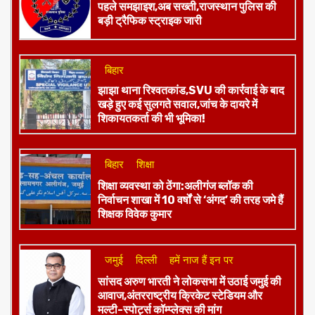
पहले समझाइश,अब सख्ती,राजस्थान पुलिस की
बड़ी ट्रैफिक स्ट्राइक जारी
बिहार
झाझा थाना रिश्वतकांड,SVU की कार्रवाई के बाद
खड़े हुए कई सुलगते सवाल,जांच के दायरे में
शिकायतकर्ता की भी भूमिका!
बिहार
शिक्षा
शिक्षा व्यवस्था को ठेंगा:अलीगंज ब्लॉक की
निर्वाचन शाखा में 10 वर्षों से ‘अंगद’ की तरह जमे हैं
शिक्षक विवेक कुमार
जमुई
दिल्ली
हमें नाज हैं इन पर
​सांसद अरुण भारती ने लोकसभा में उठाई जमुई की
आवाज,अंतरराष्ट्रीय क्रिकेट स्टेडियम और
मल्टी-स्पोर्ट्स कॉम्प्लेक्स की मांग