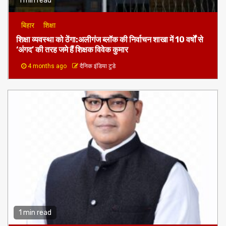
1 min read
बिहार
शिक्षा
शिक्षा व्यवस्था को ठेंगा:अलीगंज ब्लॉक की निर्वाचन शाखा में 10 वर्षों से
‘अंगद’ की तरह जमे हैं शिक्षक विवेक कुमार
4 months ago
दैनिक इंडिया टुडे
1 min read