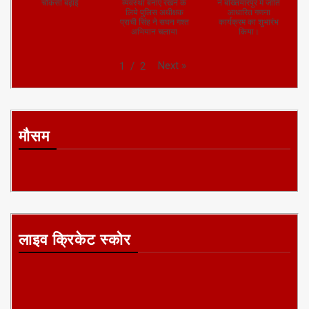
चौकसी बढ़ाई
व्यवस्था बनाए रखने के
ने बख्तियारपुर में जाति
लिये पुलिस अधीक्षक
आधारित गणना
प्राची सिंह ने सघन गश्त
कार्यक्रम का शुभारंभ
अभियान चलाया
किया।
Next
»
1
/
2
मौसम
लाइव क्रिकेट स्कोर