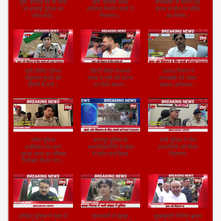
यूपी: हरदोई ईद के मौके
यूपी: हरदोई अवैध
शराबबंदी के दौरान हुई
पर हरदोई पुलिस का
हथियार निर्माण करते 3
शराब से मौत पर सीएम
फ्लैग मार्च।
गिरफ्तार।
का निर्णय।
यूपी:औरैया पुलिस
डिप्टी सीएम तेजस्वी
उत्पाद विभाग ने
सकुशल चुनाव की
यादव ने यूपी की घटना
शराबबंदी को लेकर
तैयारी में लगी।
पर दिया बयान।
चलाया अभियान।
वरीय पुलिस
कानपुर पुलिस के
रांची पुलिस ने तीन
अधीक्षक,गया द्वारा
आलाधिकारियों ने क्षेत्र
अपराधियों को किया
गुरुआ थाना का औचक
में फ्लैग मार्च किया
गिरफ्तार
निरीक्षण किया गया।
हरिद्वार पुलिस ने शहर में
श्रावस्ती में सुरक्षा
मुख्यमंत्री नीतीश कुमार