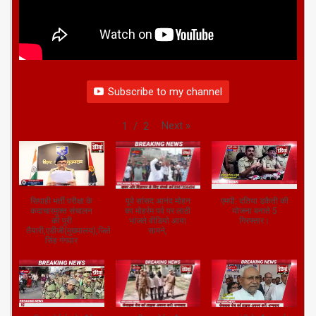
Subscribe to my channel
Next
»
1
/
2
सिपाही भर्ती परीक्षा के
पूर्व सांसद आनंद मोहन
एमपी: दतिया डकैती की
कदाचारमुक्त संचालन
का मोहर्रम पर्व पर लाठी
योजना बनाते 5
की पूरी
भांजते वीडियो आया
गिरफ्तार।
तैयारी,एडीजी(मुख्यालय),जितेंद्र
सामने,
सिंह गंगवार