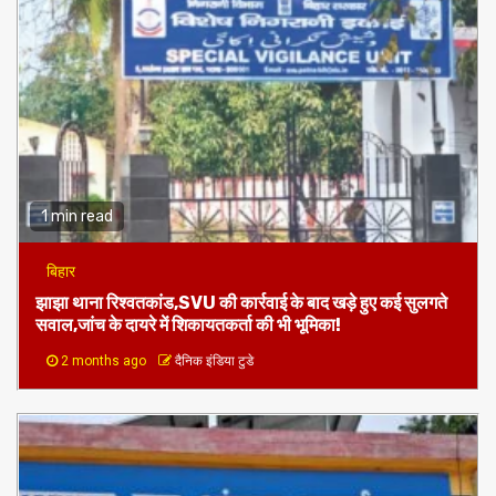
1 min read
बिहार
झाझा थाना रिश्वतकांड,SVU की कार्रवाई के बाद खड़े हुए कई सुलगते
सवाल,जांच के दायरे में शिकायतकर्ता की भी भूमिका!
2 months ago
दैनिक इंडिया टुडे