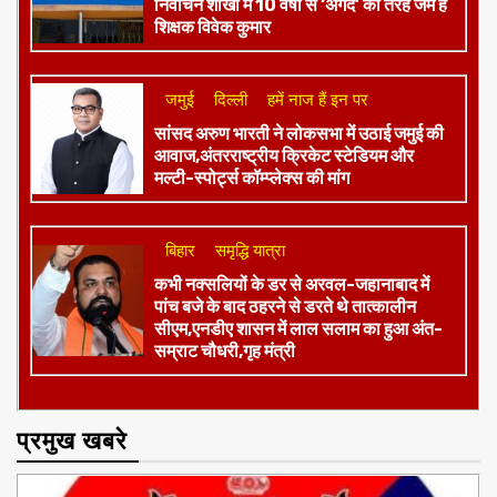
निर्वाचन शाखा में 10 वर्षों से ‘अंगद’ की तरह जमे हैं
शिक्षक विवेक कुमार
जमुई
दिल्ली
हमें नाज हैं इन पर
​सांसद अरुण भारती ने लोकसभा में उठाई जमुई की
आवाज,अंतरराष्ट्रीय क्रिकेट स्टेडियम और
मल्टी-स्पोर्ट्स कॉम्प्लेक्स की मांग
बिहार
समृद्धि यात्रा
कभी नक्सलियों के डर से अरवल-जहानाबाद में
पांच बजे के बाद ठहरने से डरते थे तात्कालीन
सीएम,एनडीए शासन में लाल सलाम का हुआ अंत-
सम्राट चौधरी,गृह मंत्री
प्रमुख खबरे