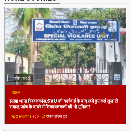
1 min read
बिहार
झाझा थाना रिश्वतकांड,SVU की कार्रवाई के बाद खड़े हुए कई सुलगते
सवाल,जांच के दायरे में शिकायतकर्ता की भी भूमिका!
2 months ago
दैनिक इंडिया टुडे