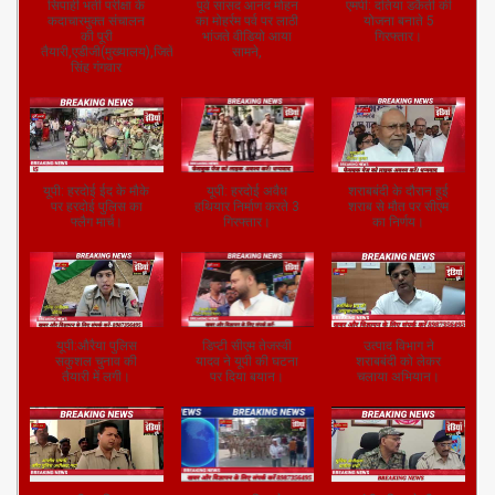
सिपाही भर्ती परीक्षा के
पूर्व सांसद आनंद मोहन
एमपी: दतिया डकैती की
कदाचारमुक्त संचालन
का मोहर्रम पर्व पर लाठी
योजना बनाते 5
की पूरी
भांजते वीडियो आया
गिरफ्तार।
तैयारी,एडीजी(मुख्यालय),जितेंद्र
सामने,
सिंह गंगवार
यूपी: हरदोई ईद के मौके
यूपी: हरदोई अवैध
शराबबंदी के दौरान हुई
पर हरदोई पुलिस का
हथियार निर्माण करते 3
शराब से मौत पर सीएम
फ्लैग मार्च।
गिरफ्तार।
का निर्णय।
यूपी:औरैया पुलिस
डिप्टी सीएम तेजस्वी
उत्पाद विभाग ने
सकुशल चुनाव की
यादव ने यूपी की घटना
शराबबंदी को लेकर
तैयारी में लगी।
पर दिया बयान।
चलाया अभियान।