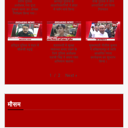
वरीय पुलिस
कानपुर पुलिस के
रांची पुलिस ने तीन
अधीक्षक,गया द्वारा
आलाधिकारियों ने क्षेत्र
अपराधियों को किया
गुरुआ थाना का औचक
में फ्लैग मार्च किया
गिरफ्तार
निरीक्षण किया गया।
हरिद्वार पुलिस ने शहर में
श्रावस्ती में सुरक्षा
मुख्यमंत्री नीतीश कुमार
चौकसी बढ़ाई
व्यवस्था बनाए रखने के
ने बख्तियारपुर में जाति
लिये पुलिस अधीक्षक
आधारित गणना
प्राची सिंह ने सघन गश्त
कार्यक्रम का शुभारंभ
अभियान चलाया
किया।
Next
»
1
/
2
मौसम