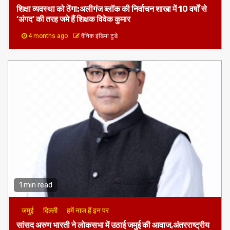
शिक्षा व्यवस्था को ठेंगा:अलीगंज ब्लॉक की निर्वाचन शाखा में 10 वर्षों से
‘अंगद’ की तरह जमे हैं शिक्षक विवेक कुमार
4 months ago
दैनिक इंडिया टुडे
1 min read
जमुई
दिल्ली
हमें नाज हैं इन पर
​सांसद अरुण भारती ने लोकसभा में उठाई जमुई की आवाज,अंतरराष्ट्रीय