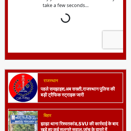
राजस्थान
पहले समझाइश,अब सख्ती,राजस्थान पुलिस की
बड़ी ट्रैफिक स्ट्राइक जारी
बिहार
झाझा थाना रिश्वतकांड,SVU की कार्रवाई के बाद
खड़े हुए कई सुलगते सवाल,जांच के दायरे में