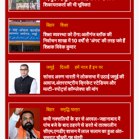
शिकायतकर्ता की भी भूमिका!
बिहार
शिक्षा
शिक्षा व्यवस्था को ठेंगा:अलीगंज ब्लॉक की
निर्वाचन शाखा में 10 वर्षों से ‘अंगद’ की तरह जमे हैं
शिक्षक विवेक कुमार
जमुई
दिल्ली
हमें नाज हैं इन पर
​सांसद अरुण भारती ने लोकसभा में उठाई जमुई की
आवाज,अंतरराष्ट्रीय क्रिकेट स्टेडियम और
मल्टी-स्पोर्ट्स कॉम्प्लेक्स की मांग
बिहार
समृद्धि यात्रा
कभी नक्सलियों के डर से अरवल-जहानाबाद में
पांच बजे के बाद ठहरने से डरते थे तात्कालीन
सीएम,एनडीए शासन में लाल सलाम का हुआ अंत-
सम्राट चौधरी,गृह मंत्री