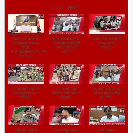
Next
»
1
/
2
सिपाही भर्ती परीक्षा के
पूर्व सांसद आनंद मोहन
एमपी: दतिया डकैती की
कदाचारमुक्त संचालन
का मोहर्रम पर्व पर लाठी
योजना बनाते 5
की पूरी
भांजते वीडियो आया
गिरफ्तार।
तैयारी,एडीजी(मुख्यालय),जितेंद्र
सामने,
सिंह गंगवार
यूपी: हरदोई ईद के मौके
यूपी: हरदोई अवैध
शराबबंदी के दौरान हुई
पर हरदोई पुलिस का
हथियार निर्माण करते 3
शराब से मौत पर सीएम
फ्लैग मार्च।
गिरफ्तार।
का निर्णय।
यूपी:औरैया पुलिस
डिप्टी सीएम तेजस्वी
उत्पाद विभाग ने