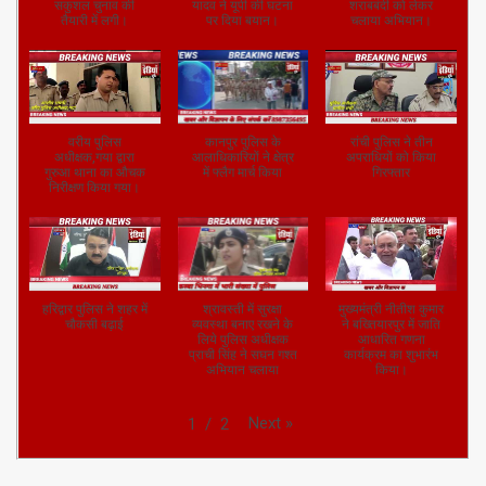
सकुशल चुनाव की
यादव ने यूपी की घटना
शराबबंदी को लेकर
तैयारी में लगी।
पर दिया बयान।
चलाया अभियान।
वरीय पुलिस
कानपुर पुलिस के
रांची पुलिस ने तीन
अधीक्षक,गया द्वारा
आलाधिकारियों ने क्षेत्र
अपराधियों को किया
गुरुआ थाना का औचक
में फ्लैग मार्च किया
गिरफ्तार
निरीक्षण किया गया।
हरिद्वार पुलिस ने शहर में
श्रावस्ती में सुरक्षा
मुख्यमंत्री नीतीश कुमार
चौकसी बढ़ाई
व्यवस्था बनाए रखने के
ने बख्तियारपुर में जाति
लिये पुलिस अधीक्षक
आधारित गणना
प्राची सिंह ने सघन गश्त
कार्यक्रम का शुभारंभ
अभियान चलाया
किया।
Next
»
1
/
2