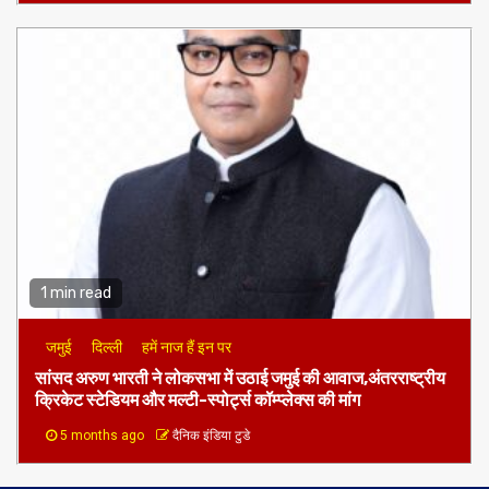
1 min read
जमुई
दिल्ली
हमें नाज हैं इन पर
​सांसद अरुण भारती ने लोकसभा में उठाई जमुई की आवाज,अंतरराष्ट्रीय
क्रिकेट स्टेडियम और मल्टी-स्पोर्ट्स कॉम्प्लेक्स की मांग
5 months ago
दैनिक इंडिया टुडे