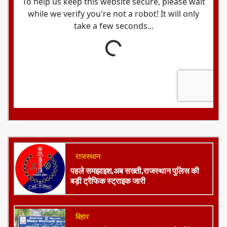
राजस्थान
पहले समझाइश,अब सख्ती,राजस्थान पुलिस की
बड़ी ट्रैफिक स्ट्राइक जारी
बिहार
झाझा थाना रिश्वतकांड,SVU की कार्रवाई के बाद