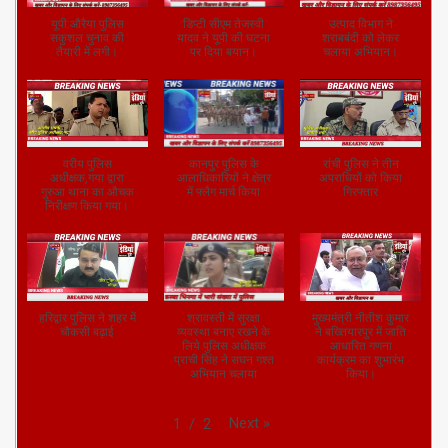
यूपी:औरैया पुलिस
डिप्टी सीएम तेजस्वी
उत्पाद विभाग ने
सकुशल चुनाव की
यादव ने यूपी की घटना
शराबबंदी को लेकर
तैयारी में लगी।
पर दिया बयान।
चलाया अभियान।
वरीय पुलिस
कानपुर पुलिस के
रांची पुलिस ने तीन
अधीक्षक,गया द्वारा
आलाधिकारियों ने क्षेत्र
अपराधियों को किया
गुरुआ थाना का औचक
में फ्लैग मार्च किया
गिरफ्तार
निरीक्षण किया गया।
हरिद्वार पुलिस ने शहर में
श्रावस्ती में सुरक्षा
मुख्यमंत्री नीतीश कुमार
चौकसी बढ़ाई
व्यवस्था बनाए रखने के
ने बख्तियारपुर में जाति
लिये पुलिस अधीक्षक
आधारित गणना
प्राची सिंह ने सघन गश्त
कार्यक्रम का शुभारंभ
अभियान चलाया
किया।
Next
»
1
/
2