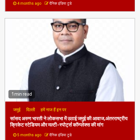
1 min read
जमुई
दिल्ली
हमें नाज हैं इन पर
​सांसद अरुण भारती ने लोकसभा में उठाई जमुई की आवाज,अंतरराष्ट्रीय
क्रिकेट स्टेडियम और मल्टी-स्पोर्ट्स कॉम्प्लेक्स की मांग
5 months ago
दैनिक इंडिया टुडे