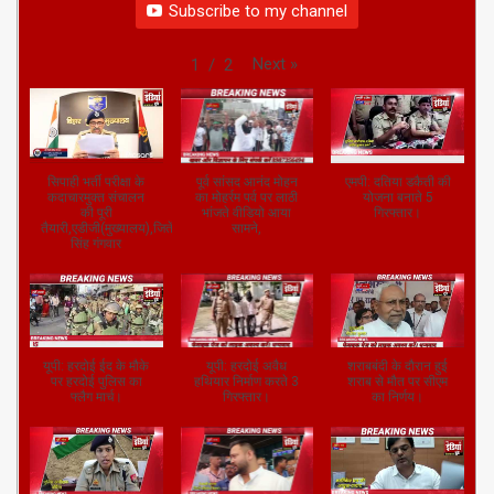
Next
»
1
/
2
सिपाही भर्ती परीक्षा के
पूर्व सांसद आनंद मोहन
एमपी: दतिया डकैती की
कदाचारमुक्त संचालन
का मोहर्रम पर्व पर लाठी
योजना बनाते 5
की पूरी
भांजते वीडियो आया
गिरफ्तार।
तैयारी,एडीजी(मुख्यालय),जितेंद्र
सामने,
सिंह गंगवार
यूपी: हरदोई ईद के मौके
यूपी: हरदोई अवैध
शराबबंदी के दौरान हुई
पर हरदोई पुलिस का
हथियार निर्माण करते 3
शराब से मौत पर सीएम
फ्लैग मार्च।
गिरफ्तार।
का निर्णय।