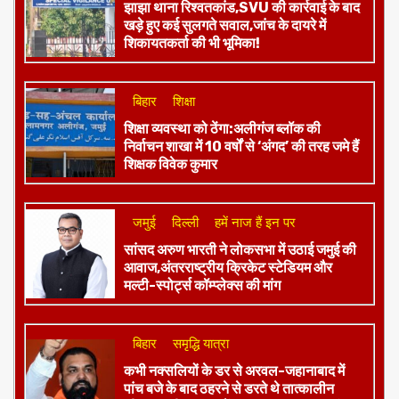
खड़े हुए कई सुलगते सवाल,जांच के दायरे में
शिकायतकर्ता की भी भूमिका!
बिहार
शिक्षा
शिक्षा व्यवस्था को ठेंगा:अलीगंज ब्लॉक की
निर्वाचन शाखा में 10 वर्षों से ‘अंगद’ की तरह जमे हैं
शिक्षक विवेक कुमार
जमुई
दिल्ली
हमें नाज हैं इन पर
​सांसद अरुण भारती ने लोकसभा में उठाई जमुई की
आवाज,अंतरराष्ट्रीय क्रिकेट स्टेडियम और
मल्टी-स्पोर्ट्स कॉम्प्लेक्स की मांग
बिहार
समृद्धि यात्रा
कभी नक्सलियों के डर से अरवल-जहानाबाद में
पांच बजे के बाद ठहरने से डरते थे तात्कालीन
सीएम,एनडीए शासन में लाल सलाम का हुआ अंत-