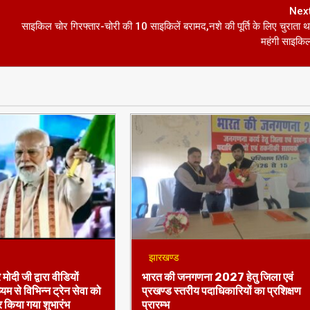
महंगी साइकि
झारखण्ड
 मोदी जी द्वारा वीडियों
भारत की जनगणना 2027 हेतु जिला एवं
ध्यम से विभिन्न ट्रेन सेवा को
प्रखण्ड स्तरीय पदाधिकारियों का प्रशिक्षण
 किया गया शुभारंभ
प्रारम्भ
go
दैनिक इंडिया टुडे
5 months ago
दैनिक इंडिया टुडे