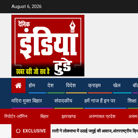
Skip
August 6, 2026
to
content
होम
देश
विदेश
क्राइम
खेल
बॉ
मदिरा मुक्त बिहार
संपादकीय
हमें नाज हैं इन पर
शिक्षा
रिपोर्टर-लॉगिन
बिहार
झारखण्ड
अरुणाचल प्रदेश
असम
सांसद अरुण भारती ने लोकसभा में उठाई जमुई की आवाज,अंतरराष्ट्रीय क्रिकेट स्टेडियम और मल्टी-स्
EXCLUSIVE