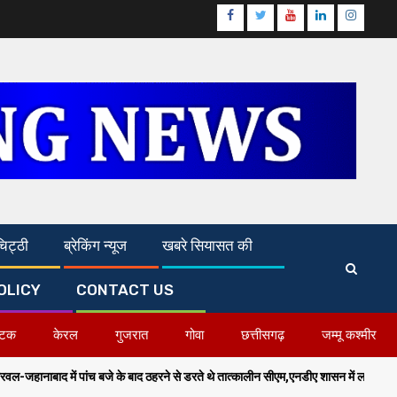
Facebook
Twitter
Youtube
Linkedin
Instagr
िट्ठी
ब्रेकिंग न्यूज
खबरे सियासत की
OLICY
CONTACT US
ाटक
केरल
गुजरात
गोवा
छत्तीसगढ़
जम्मू कश्मीर
 बजे के बाद ठहरने से डरते थे तात्कालीन सीएम,एनडीए शासन में लाल सलाम का हुआ अंत-सम्राट च