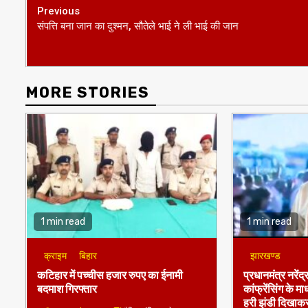
MORE STORIES
1 min read
1 min read
क्राइम
बिहार
झारखण्ड
कटिहार में पच्चीस हजार रुपए का ईनामी
प्रधानमंत्र नरेंद्र
बदमाश गिरफ्तार
कांफ्रेंसिंग के मा
हरी झंडी दिखाकर
5 months ago
दैनिक इंडिया टुडे
5 months a