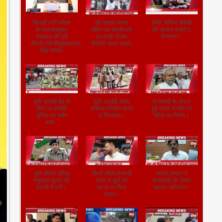
सिपाही भर्ती परीक्षा
पूर्व सांसद आनंद
एमपी: दतिया डकैती
के कदाचारमुक्त
मोहन का मोहर्रम पर्व
की योजना बनाते 5
संचालन की पूरी
पर लाठी भांजते
गिरफ्तार।
तैयारी,एडीजी(मुख्यालय),जितेंद्र
वीडियो आया सामने,
सिंह गंगवार
यूपी: हरदोई ईद के
यूपी: हरदोई अवैध
शराबबंदी के दौरान
मौके पर हरदोई
हथियार निर्माण करते
हुई शराब से मौत पर
पुलिस का फ्लैग
3 गिरफ्तार।
सीएम का निर्णय।
मार्च।
यूपी:औरैया पुलिस
डिप्टी सीएम तेजस्वी
उत्पाद विभाग ने
सकुशल चुनाव की
यादव ने यूपी की
शराबबंदी को लेकर
तैयारी में लगी।
घटना पर दिया
चलाया अभियान।
बयान।