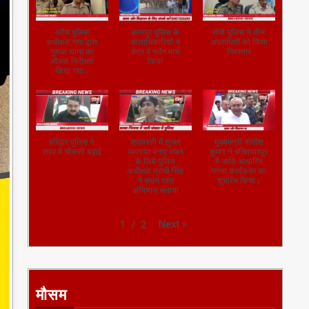
वरीय पुलिस
कानपुर पुलिस के
रांची पुलिस ने तीन
अधीक्षक,गया द्वारा
आलाधिकारियों ने
अपराधियों को किया
गुरुआ थाना का
क्षेत्र में फ्लैग मार्च
गिरफ्तार
औचक निरीक्षण
किया
किया गया।
हरिद्वार पुलिस ने
श्रावस्ती में सुरक्षा
मुख्यमंत्री नीतीश
शहर में चौकसी बढ़ाई
व्यवस्था बनाए रखने
कुमार ने बख्तियारपुर
के लिये पुलिस
में जाति आधारित
अधीक्षक प्राची सिंह
गणना कार्यक्रम का
ने सघन गश्त
शुभारंभ किया।
अभियान चलाया
Next
»
1
/
2
मौसम