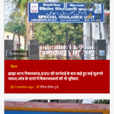
1 min read
बिहार
झाझा थाना रिश्वतकांड,SVU की कार्रवाई के बाद खड़े हुए कई सुलगते
सवाल,जांच के दायरे में शिकायतकर्ता की भी भूमिका!
2 months ago
दैनिक इंडिया टुडे