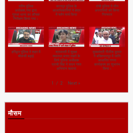
वरीय पुलिस
कानपुर पुलिस के
रांची पुलिस ने तीन
अधीक्षक,गया द्वारा
आलाधिकारियों ने क्षेत्र
अपराधियों को किया
गुरुआ थाना का औचक
में फ्लैग मार्च किया
गिरफ्तार
निरीक्षण किया गया।
हरिद्वार पुलिस ने शहर में
श्रावस्ती में सुरक्षा
मुख्यमंत्री नीतीश कुमार
चौकसी बढ़ाई
व्यवस्था बनाए रखने के
ने बख्तियारपुर में जाति
लिये पुलिस अधीक्षक
आधारित गणना
प्राची सिंह ने सघन गश्त
कार्यक्रम का शुभारंभ
अभियान चलाया
किया।
Next
»
1
/
2
मौसम