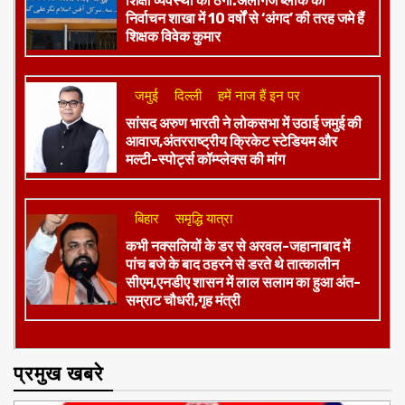
शिक्षा व्यवस्था को ठेंगा:अलीगंज ब्लॉक की
निर्वाचन शाखा में 10 वर्षों से ‘अंगद’ की तरह जमे हैं
शिक्षक विवेक कुमार
जमुई
दिल्ली
हमें नाज हैं इन पर
​सांसद अरुण भारती ने लोकसभा में उठाई जमुई की
आवाज,अंतरराष्ट्रीय क्रिकेट स्टेडियम और
मल्टी-स्पोर्ट्स कॉम्प्लेक्स की मांग
बिहार
समृद्धि यात्रा
कभी नक्सलियों के डर से अरवल-जहानाबाद में
पांच बजे के बाद ठहरने से डरते थे तात्कालीन
सीएम,एनडीए शासन में लाल सलाम का हुआ अंत-
सम्राट चौधरी,गृह मंत्री
प्रमुख खबरे