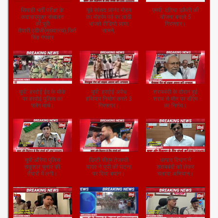
सिपाही भर्ती परीक्षा के
पूर्व सांसद आनंद मोहन
एमपी: दतिया डकैती की
कदाचारमुक्त संचालन
का मोहर्रम पर्व पर लाठी
योजना बनाते 5
की पूरी
भांजते वीडियो आया
गिरफ्तार।
तैयारी,एडीजी(मुख्यालय),जितेंद्र
सामने,
सिंह गंगवार
यूपी: हरदोई ईद के मौके
यूपी: हरदोई अवैध
शराबबंदी के दौरान हुई
पर हरदोई पुलिस का
हथियार निर्माण करते 3
शराब से मौत पर सीएम
फ्लैग मार्च।
गिरफ्तार।
का निर्णय।
यूपी:औरैया पुलिस
डिप्टी सीएम तेजस्वी
उत्पाद विभाग ने
सकुशल चुनाव की
यादव ने यूपी की घटना
शराबबंदी को लेकर
तैयारी में लगी।
पर दिया बयान।
चलाया अभियान।