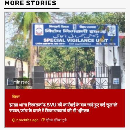
MORE STORIES
1 min read
बिहार
झाझा थाना रिश्वतकांड,SVU की कार्रवाई के बाद खड़े हुए कई सुलगते
सवाल,जांच के दायरे में शिकायतकर्ता की भी भूमिका!
2 months ago
दैनिक इंडिया टुडे