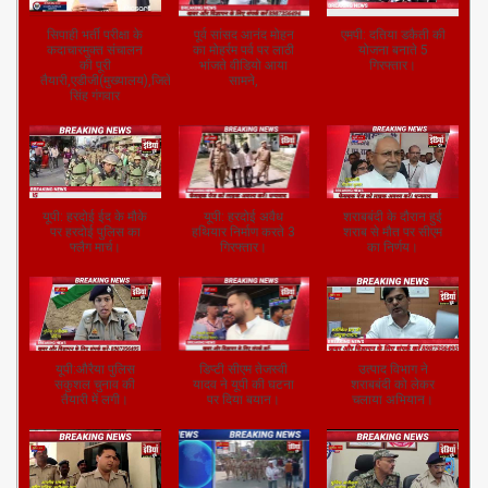
सिपाही भर्ती परीक्षा के
पूर्व सांसद आनंद मोहन
एमपी: दतिया डकैती की
कदाचारमुक्त संचालन
का मोहर्रम पर्व पर लाठी
योजना बनाते 5
की पूरी
भांजते वीडियो आया
गिरफ्तार।
तैयारी,एडीजी(मुख्यालय),जितेंद्र
सामने,
सिंह गंगवार
यूपी: हरदोई ईद के मौके
यूपी: हरदोई अवैध
शराबबंदी के दौरान हुई
पर हरदोई पुलिस का
हथियार निर्माण करते 3
शराब से मौत पर सीएम
फ्लैग मार्च।
गिरफ्तार।
का निर्णय।
यूपी:औरैया पुलिस
डिप्टी सीएम तेजस्वी
उत्पाद विभाग ने
सकुशल चुनाव की
यादव ने यूपी की घटना
शराबबंदी को लेकर
तैयारी में लगी।
पर दिया बयान।
चलाया अभियान।