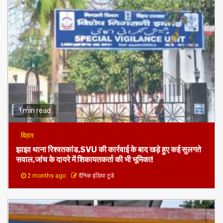
1 min read
बिहार
झाझा थाना रिश्वतकांड,SVU की कार्रवाई के बाद खड़े हुए कई सुलगते
सवाल,जांच के दायरे में शिकायतकर्ता की भी भूमिका!
2 months ago
दैनिक इंडिया टुडे