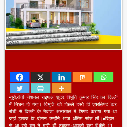
ब्यूरो,रांची।नेशनल राइफल शूटर विभूति कुमार सिंह का दिल्ली
में निधन हो गया। विभूति को पिछले हफ्ते ही एयरलिफ्ट कर
रांची से दिल्ली के मेदांता अस्पताल में शिफ्ट कराया गया था
जहां इलाज के दौरान उन्होंने आज अंतिम सांस ली।●बिहार
से आ रही बस ने मारी थी टक्कर:-आपको बता दें,बीते 11