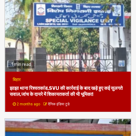
1 min read
बिहार
झाझा थाना रिश्वतकांड,SVU की कार्रवाई के बाद खड़े हुए कई सुलगते
सवाल,जांच के दायरे में शिकायतकर्ता की भी भूमिका!
2 months ago
दैनिक इंडिया टुडे