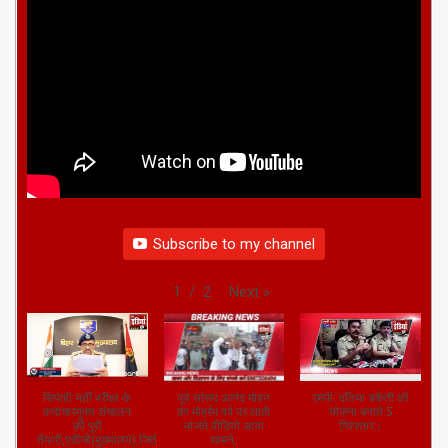
Subscribe to my channel
Next
»
1
/
2
सिपाही भर्ती परीक्षा के
पूर्व सांसद आनंद मोहन
एमपी: दतिया डकैती की
कदाचारमुक्त संचालन
का मोहर्रम पर्व पर लाठी
योजना बनाते 5
की पूरी
भांजते वीडियो आया
गिरफ्तार।
तैयारी,एडीजी(मुख्यालय),जितेंद्र
सामने,