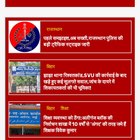
राजस्थान
पहले समझाइश,अब सख्ती,राजस्थान पुलिस की
बड़ी ट्रैफिक स्ट्राइक जारी
बिहार
झाझा थाना रिश्वतकांड,SVU की कार्रवाई के बाद
खड़े हुए कई सुलगते सवाल,जांच के दायरे में
शिकायतकर्ता की भी भूमिका!
बिहार
शिक्षा
शिक्षा व्यवस्था को ठेंगा:अलीगंज ब्लॉक की
निर्वाचन शाखा में 10 वर्षों से ‘अंगद’ की तरह जमे हैं
शिक्षक विवेक कुमार