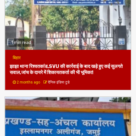
1 min read
बिहार
झाझा थाना रिश्वतकांड,SVU की कार्रवाई के बाद खड़े हुए कई सुलगते
सवाल,जांच के दायरे में शिकायतकर्ता की भी भूमिका!
2 months ago
दैनिक इंडिया टुडे