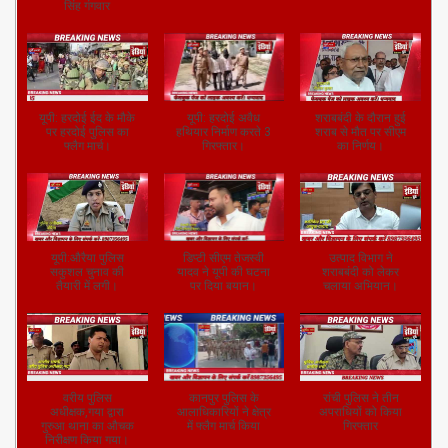
सिंह गंगवार
यूपी: हरदोई ईद के मौके
यूपी: हरदोई अवैध
शराबबंदी के दौरान हुई
पर हरदोई पुलिस का
हथियार निर्माण करते 3
शराब से मौत पर सीएम
फ्लैग मार्च।
गिरफ्तार।
का निर्णय।
यूपी:औरैया पुलिस
डिप्टी सीएम तेजस्वी
उत्पाद विभाग ने
सकुशल चुनाव की
यादव ने यूपी की घटना
शराबबंदी को लेकर
तैयारी में लगी।
पर दिया बयान।
चलाया अभियान।
वरीय पुलिस
कानपुर पुलिस के
रांची पुलिस ने तीन
अधीक्षक,गया द्वारा
आलाधिकारियों ने क्षेत्र
अपराधियों को किया
गुरुआ थाना का औचक
में फ्लैग मार्च किया
गिरफ्तार
निरीक्षण किया गया।