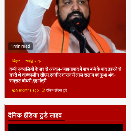
1 min read
बिहार
समृद्धि यात्रा
कभी नक्सलियों के डर से अरवल-जहानाबाद में पांच बजे के बाद ठहरने से
डरते थे तात्कालीन सीएम,एनडीए शासन में लाल सलाम का हुआ अंत-
सम्राट चौधरी,गृह मंत्री
5 months ago
दैनिक इंडिया टुडे
दैनिक इंडिया टुडे लाइव