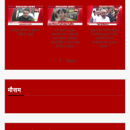
हरिद्वार पुलिस ने शहर में
श्रावस्ती में सुरक्षा
मुख्यमंत्री नीतीश कुमार
चौकसी बढ़ाई
व्यवस्था बनाए रखने के
ने बख्तियारपुर में जाति
लिये पुलिस अधीक्षक
आधारित गणना
प्राची सिंह ने सघन गश्त
कार्यक्रम का शुभारंभ
अभियान चलाया
किया।
Next
»
1
/
2
मौसम