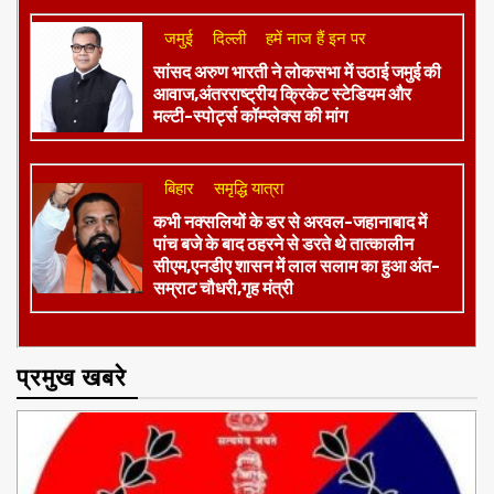
जमुई
दिल्ली
हमें नाज हैं इन पर
​सांसद अरुण भारती ने लोकसभा में उठाई जमुई की
आवाज,अंतरराष्ट्रीय क्रिकेट स्टेडियम और
मल्टी-स्पोर्ट्स कॉम्प्लेक्स की मांग
बिहार
समृद्धि यात्रा
कभी नक्सलियों के डर से अरवल-जहानाबाद में
पांच बजे के बाद ठहरने से डरते थे तात्कालीन
सीएम,एनडीए शासन में लाल सलाम का हुआ अंत-
सम्राट चौधरी,गृह मंत्री
प्रमुख खबरे