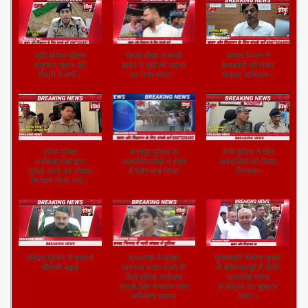
यूपी:औरैया पुलिस
डिप्टी सीएम तेजस्वी
उत्पाद विभाग ने
सकुशल चुनाव की
यादव ने यूपी की घटना
शराबबंदी को लेकर
तैयारी में लगी।
पर दिया बयान।
चलाया अभियान।
वरीय पुलिस
कानपुर पुलिस के
रांची पुलिस ने तीन
अधीक्षक,गया द्वारा
आलाधिकारियों ने क्षेत्र
अपराधियों को किया
गुरुआ थाना का औचक
में फ्लैग मार्च किया
गिरफ्तार
निरीक्षण किया गया।
हरिद्वार पुलिस ने शहर में
श्रावस्ती में सुरक्षा
मुख्यमंत्री नीतीश कुमार
चौकसी बढ़ाई
व्यवस्था बनाए रखने के
ने बख्तियारपुर में जाति
लिये पुलिस अधीक्षक
आधारित गणना
प्राची सिंह ने सघन गश्त
कार्यक्रम का शुभारंभ
अभियान चलाया
किया।