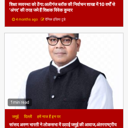
शिक्षा व्यवस्था को ठेंगा:अलीगंज ब्लॉक की निर्वाचन शाखा में 10 वर्षों से
‘अंगद’ की तरह जमे हैं शिक्षक विवेक कुमार
4 months ago
दैनिक इंडिया टुडे
1 min read
जमुई
दिल्ली
हमें नाज हैं इन पर
​सांसद अरुण भारती ने लोकसभा में उठाई जमुई की आवाज,अंतरराष्ट्रीय