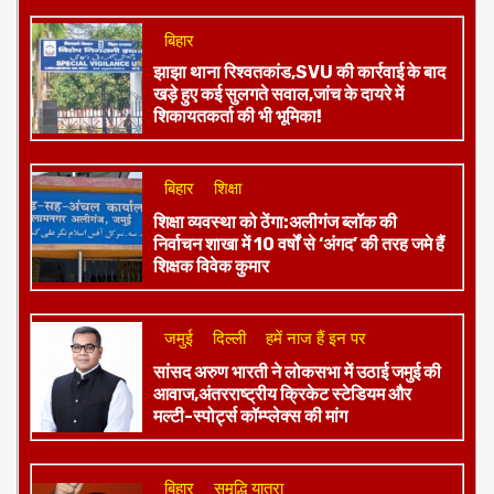
बिहार
झाझा थाना रिश्वतकांड,SVU की कार्रवाई के बाद
खड़े हुए कई सुलगते सवाल,जांच के दायरे में
शिकायतकर्ता की भी भूमिका!
बिहार
शिक्षा
शिक्षा व्यवस्था को ठेंगा:अलीगंज ब्लॉक की
निर्वाचन शाखा में 10 वर्षों से ‘अंगद’ की तरह जमे हैं
शिक्षक विवेक कुमार
जमुई
दिल्ली
हमें नाज हैं इन पर
​सांसद अरुण भारती ने लोकसभा में उठाई जमुई की
आवाज,अंतरराष्ट्रीय क्रिकेट स्टेडियम और
मल्टी-स्पोर्ट्स कॉम्प्लेक्स की मांग
बिहार
समृद्धि यात्रा