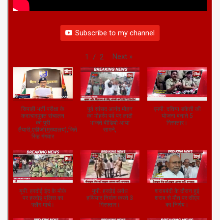
Subscribe to my channel
Next
»
1
/
2
सिपाही भर्ती परीक्षा के
पूर्व सांसद आनंद मोहन
एमपी: दतिया डकैती की
कदाचारमुक्त संचालन
का मोहर्रम पर्व पर लाठी
योजना बनाते 5
की पूरी
भांजते वीडियो आया
गिरफ्तार।
तैयारी,एडीजी(मुख्यालय),जितेंद्र
सामने,
सिंह गंगवार
यूपी: हरदोई ईद के मौके
यूपी: हरदोई अवैध
शराबबंदी के दौरान हुई
पर हरदोई पुलिस का
हथियार निर्माण करते 3
शराब से मौत पर सीएम
फ्लैग मार्च।
गिरफ्तार।
का निर्णय।