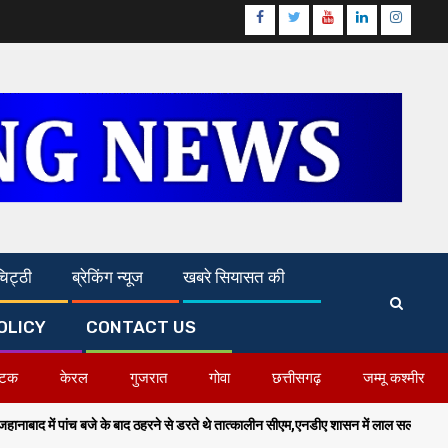
Facebook
Twitter
Youtube
Linkedin
Instagr
िट्ठी
ब्रेकिंग न्यूज
खबरे सियासत की
OLICY
CONTACT US
ाटक
केरल
गुजरात
गोवा
छत्तीसगढ़
जम्मू कश्मीर
 बाद ठहरने से डरते थे तात्कालीन सीएम,एनडीए शासन में लाल सलाम का हुआ अंत-सम्राट चौधरी,गृ