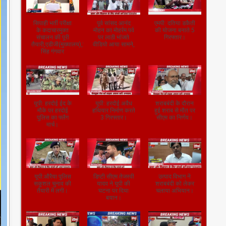
सिपाही भर्ती परीक्षा
पूर्व सांसद आनंद
एमपी: दतिया डकैती
के कदाचारमुक्त
मोहन का मोहर्रम पर्व
की योजना बनाते 5
संचालन की पूरी
पर लाठी भांजते
गिरफ्तार।
तैयारी,एडीजी(मुख्यालय),जितेंद्र
वीडियो आया सामने,
सिंह गंगवार
यूपी: हरदोई ईद के
यूपी: हरदोई अवैध
शराबबंदी के दौरान
मौके पर हरदोई
हथियार निर्माण करते
हुई शराब से मौत पर
पुलिस का फ्लैग
3 गिरफ्तार।
सीएम का निर्णय।
मार्च।
यूपी:औरैया पुलिस
डिप्टी सीएम तेजस्वी
उत्पाद विभाग ने
सकुशल चुनाव की
यादव ने यूपी की
शराबबंदी को लेकर
तैयारी में लगी।
घटना पर दिया
चलाया अभियान।
बयान।