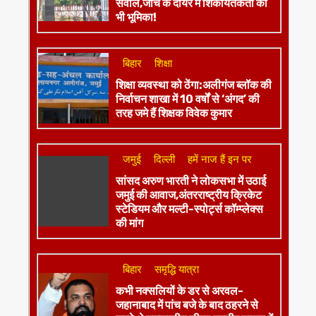
सवाल,जांच के दायरे में शिकायतकर्ता की
भी भूमिका!
बिहार
शिक्षा
शिक्षा व्यवस्था को ठेंगा:अलीगंज ब्लॉक की
निर्वाचन शाखा में 10 वर्षों से ‘अंगद’ की
तरह जमे हैं शिक्षक विवेक कुमार
जमुई
दिल्ली
हमें नाज हैं इन पर
​सांसद अरुण भारती ने लोकसभा में उठाई
जमुई की आवाज,अंतरराष्ट्रीय क्रिकेट
स्टेडियम और मल्टी-स्पोर्ट्स कॉम्प्लेक्स
की मांग
बिहार
समृद्धि यात्रा
कभी नक्सलियों के डर से अरवल-
जहानाबाद में पांच बजे के बाद ठहरने से