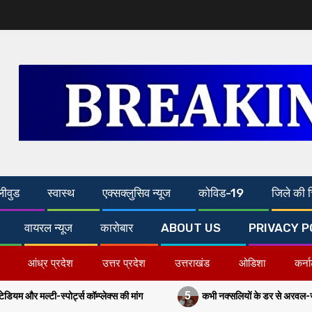
लीवुड
स्वास्थ
एक्सक्लुसिव न्यूज
कोविड-19
जिले की च
वायरल न्यूज
कारोबार
ABOUT US
PRIVACY P
आंध्र प्रदेश
उत्तर प्रदेश
उत्तराखंड
ओडिशा
कर्न
5
कॉम्प्लेक्स की मांग
कभी नक्सलियों के डर से अरवल-जहानाबाद में पांच बजे के