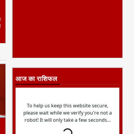
t
द
आज का राशिफल