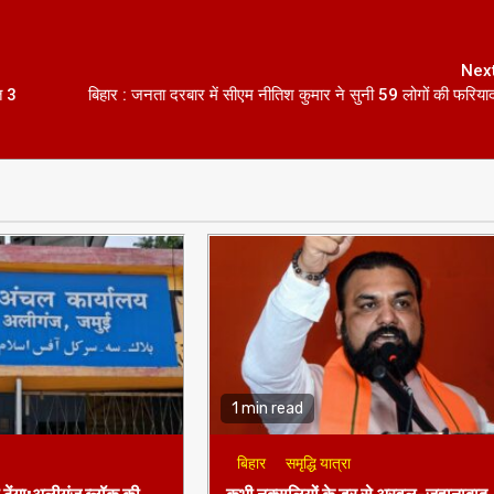
Nex
त 3
बिहार : जनता दरबार में सीएम नीतिश कुमार ने सुनी 59 लोगों की फरिया
1 min read
बिहार
समृद्धि यात्रा
ो ठेंगा:अलीगंज ब्लॉक की
कभी नक्सलियों के डर से अरवल-जहानाबाद
 10 वर्षों से ‘अंगद’ की तरह
में पांच बजे के बाद ठहरने से डरते थे
वेक कुमार
तात्कालीन सीएम,एनडीए शासन में लाल