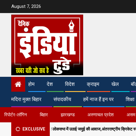
Skip
August 7, 2026
to
content
होम
देश
विदेश
क्राइम
खेल
बॉ
मदिरा मुक्त बिहार
संपादकीय
हमें नाज हैं इन पर
शिक्षा
रिपोर्टर-लॉगिन
बिहार
झारखण्ड
अरुणाचल प्रदेश
असम
ुण भारती ने लोकसभा में उठाई जमुई की आवाज,अंतरराष्ट्रीय क्रिकेट स्टेडियम और मल्टी-स्पोर्ट्स 
EXCLUSIVE