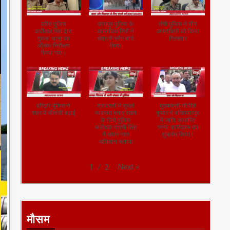
वरीय पुलिस
कानपुर पुलिस के
रांची पुलिस ने तीन
अधीक्षक,गया द्वारा
आलाधिकारियों ने
अपराधियों को किया
गुरुआ थाना का
क्षेत्र में फ्लैग मार्च
गिरफ्तार
औचक निरीक्षण
किया
किया गया।
हरिद्वार पुलिस ने
श्रावस्ती में सुरक्षा
मुख्यमंत्री नीतीश
शहर में चौकसी बढ़ाई
व्यवस्था बनाए रखने
कुमार ने बख्तियारपुर
के लिये पुलिस
में जाति आधारित
अधीक्षक प्राची सिंह
गणना कार्यक्रम का
ने सघन गश्त
शुभारंभ किया।
अभियान चलाया
Next
»
1
/
2
मौसम