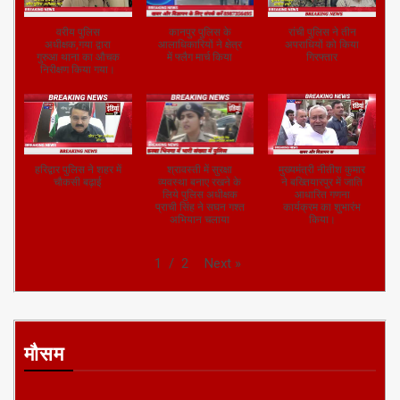
वरीय पुलिस
कानपुर पुलिस के
रांची पुलिस ने तीन
अधीक्षक,गया द्वारा
आलाधिकारियों ने क्षेत्र
अपराधियों को किया
गुरुआ थाना का औचक
में फ्लैग मार्च किया
गिरफ्तार
निरीक्षण किया गया।
हरिद्वार पुलिस ने शहर में
श्रावस्ती में सुरक्षा
मुख्यमंत्री नीतीश कुमार
चौकसी बढ़ाई
व्यवस्था बनाए रखने के
ने बख्तियारपुर में जाति
लिये पुलिस अधीक्षक
आधारित गणना
प्राची सिंह ने सघन गश्त
कार्यक्रम का शुभारंभ
अभियान चलाया
किया।
Next
»
1
/
2
मौसम