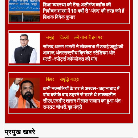
शिक्षा व्यवस्था को ठेंगा:अलीगंज ब्लॉक की
निर्वाचन शाखा में 10 वर्षों से ‘अंगद’ की तरह जमे हैं
शिक्षक विवेक कुमार
जमुई
दिल्ली
हमें नाज हैं इन पर
​सांसद अरुण भारती ने लोकसभा में उठाई जमुई की
आवाज,अंतरराष्ट्रीय क्रिकेट स्टेडियम और
मल्टी-स्पोर्ट्स कॉम्प्लेक्स की मांग
बिहार
समृद्धि यात्रा
कभी नक्सलियों के डर से अरवल-जहानाबाद में
पांच बजे के बाद ठहरने से डरते थे तात्कालीन
सीएम,एनडीए शासन में लाल सलाम का हुआ अंत-
सम्राट चौधरी,गृह मंत्री
प्रमुख खबरे