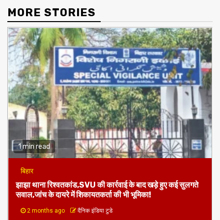
MORE STORIES
1 min read
बिहार
झाझा थाना रिश्वतकांड,SVU की कार्रवाई के बाद खड़े हुए कई सुलगते
सवाल,जांच के दायरे में शिकायतकर्ता की भी भूमिका!
2 months ago
दैनिक इंडिया टुडे