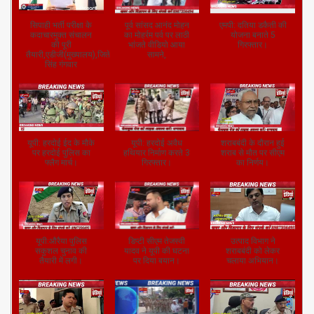
सिपाही भर्ती परीक्षा के
पूर्व सांसद आनंद मोहन
एमपी: दतिया डकैती की
कदाचारमुक्त संचालन
का मोहर्रम पर्व पर लाठी
योजना बनाते 5
की पूरी
भांजते वीडियो आया
गिरफ्तार।
तैयारी,एडीजी(मुख्यालय),जितेंद्र
सामने,
सिंह गंगवार
यूपी: हरदोई ईद के मौके
यूपी: हरदोई अवैध
शराबबंदी के दौरान हुई
पर हरदोई पुलिस का
हथियार निर्माण करते 3
शराब से मौत पर सीएम
फ्लैग मार्च।
गिरफ्तार।
का निर्णय।
यूपी:औरैया पुलिस
डिप्टी सीएम तेजस्वी
उत्पाद विभाग ने
सकुशल चुनाव की
यादव ने यूपी की घटना
शराबबंदी को लेकर
तैयारी में लगी।
पर दिया बयान।
चलाया अभियान।