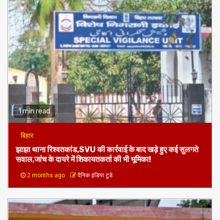
1 min read
बिहार
झाझा थाना रिश्वतकांड,SVU की कार्रवाई के बाद खड़े हुए कई सुलगते
सवाल,जांच के दायरे में शिकायतकर्ता की भी भूमिका!
2 months ago
दैनिक इंडिया टुडे