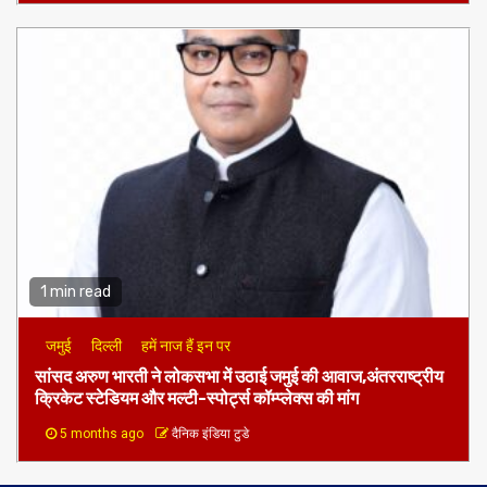
1 min read
जमुई
दिल्ली
हमें नाज हैं इन पर
​सांसद अरुण भारती ने लोकसभा में उठाई जमुई की आवाज,अंतरराष्ट्रीय
क्रिकेट स्टेडियम और मल्टी-स्पोर्ट्स कॉम्प्लेक्स की मांग
5 months ago
दैनिक इंडिया टुडे