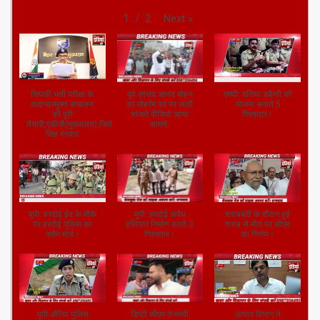
Next
»
1
/
2
सिपाही भर्ती परीक्षा के
पूर्व सांसद आनंद मोहन
एमपी: दतिया डकैती की
कदाचारमुक्त संचालन
का मोहर्रम पर्व पर लाठी
योजना बनाते 5
की पूरी
भांजते वीडियो आया
गिरफ्तार।
तैयारी,एडीजी(मुख्यालय),जितेंद्र
सामने,
सिंह गंगवार
यूपी: हरदोई ईद के मौके
यूपी: हरदोई अवैध
शराबबंदी के दौरान हुई
पर हरदोई पुलिस का
हथियार निर्माण करते 3
शराब से मौत पर सीएम
फ्लैग मार्च।
गिरफ्तार।
का निर्णय।
यूपी:औरैया पुलिस
डिप्टी सीएम तेजस्वी
उत्पाद विभाग ने