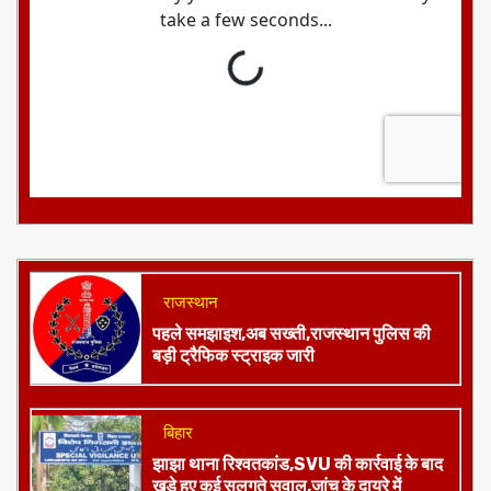
राजस्थान
पहले समझाइश,अब सख्ती,राजस्थान पुलिस की
बड़ी ट्रैफिक स्ट्राइक जारी
बिहार
झाझा थाना रिश्वतकांड,SVU की कार्रवाई के बाद
खड़े हुए कई सुलगते सवाल,जांच के दायरे में