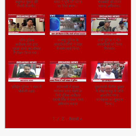
सकुशल चुनाव की
यादव ने यूपी की घटना
शराबबंदी को लेकर
तैयारी में लगी।
पर दिया बयान।
चलाया अभियान।
वरीय पुलिस
कानपुर पुलिस के
रांची पुलिस ने तीन
अधीक्षक,गया द्वारा
आलाधिकारियों ने क्षेत्र
अपराधियों को किया
गुरुआ थाना का औचक
में फ्लैग मार्च किया
गिरफ्तार
निरीक्षण किया गया।
हरिद्वार पुलिस ने शहर में
श्रावस्ती में सुरक्षा
मुख्यमंत्री नीतीश कुमार
चौकसी बढ़ाई
व्यवस्था बनाए रखने के
ने बख्तियारपुर में जाति
लिये पुलिस अधीक्षक
आधारित गणना
प्राची सिंह ने सघन गश्त
कार्यक्रम का शुभारंभ
अभियान चलाया
किया।
Next
»
1
/
2