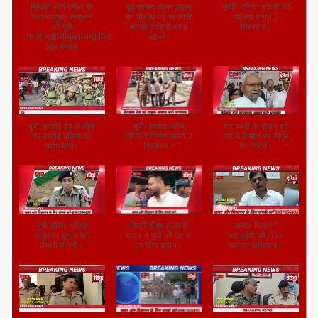
सिपाही भर्ती परीक्षा के
पूर्व सांसद आनंद मोहन
एमपी: दतिया डकैती की
कदाचारमुक्त संचालन
का मोहर्रम पर्व पर लाठी
योजना बनाते 5
की पूरी
भांजते वीडियो आया
गिरफ्तार।
तैयारी,एडीजी(मुख्यालय),जितेंद्र
सामने,
सिंह गंगवार
यूपी: हरदोई ईद के मौके
यूपी: हरदोई अवैध
शराबबंदी के दौरान हुई
पर हरदोई पुलिस का
हथियार निर्माण करते 3
शराब से मौत पर सीएम
फ्लैग मार्च।
गिरफ्तार।
का निर्णय।
यूपी:औरैया पुलिस
डिप्टी सीएम तेजस्वी
उत्पाद विभाग ने
सकुशल चुनाव की
यादव ने यूपी की घटना
शराबबंदी को लेकर
तैयारी में लगी।
पर दिया बयान।
चलाया अभियान।