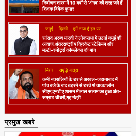
बिहार
शिक्षा
शिक्षा व्यवस्था को ठेंगा:अलीगंज ब्लॉक की
निर्वाचन शाखा में 10 वर्षों से ‘अंगद’ की तरह जमे हैं
शिक्षक विवेक कुमार
जमुई
दिल्ली
हमें नाज हैं इन पर
​सांसद अरुण भारती ने लोकसभा में उठाई जमुई की
आवाज,अंतरराष्ट्रीय क्रिकेट स्टेडियम और
मल्टी-स्पोर्ट्स कॉम्प्लेक्स की मांग
बिहार
समृद्धि यात्रा
कभी नक्सलियों के डर से अरवल-जहानाबाद में
पांच बजे के बाद ठहरने से डरते थे तात्कालीन
सीएम,एनडीए शासन में लाल सलाम का हुआ अंत-
सम्राट चौधरी,गृह मंत्री