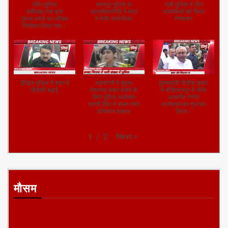
वरीय पुलिस
कानपुर पुलिस के
रांची पुलिस ने तीन
अधीक्षक,गया द्वारा
आलाधिकारियों ने क्षेत्र
अपराधियों को किया
गुरुआ थाना का औचक
में फ्लैग मार्च किया
गिरफ्तार
निरीक्षण किया गया।
हरिद्वार पुलिस ने शहर में
श्रावस्ती में सुरक्षा
मुख्यमंत्री नीतीश कुमार
चौकसी बढ़ाई
व्यवस्था बनाए रखने के
ने बख्तियारपुर में जाति
लिये पुलिस अधीक्षक
आधारित गणना
प्राची सिंह ने सघन गश्त
कार्यक्रम का शुभारंभ
अभियान चलाया
किया।
Next
»
1
/
2
मौसम