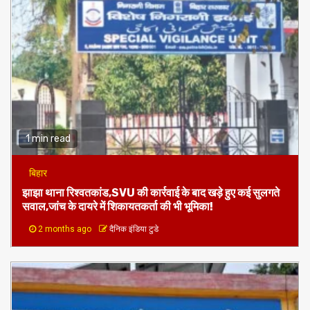
1 min read
बिहार
झाझा थाना रिश्वतकांड,SVU की कार्रवाई के बाद खड़े हुए कई सुलगते
सवाल,जांच के दायरे में शिकायतकर्ता की भी भूमिका!
2 months ago
दैनिक इंडिया टुडे