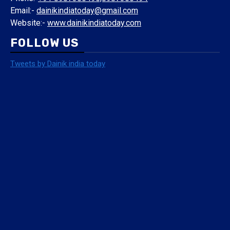
Published from:-
Bihar India
Phone:-
+91 8987356495,8987356494
Email:-
dainikindiatoday@gmail.com
Website:-
www.dainikindiatoday.com
FOLLOW US
Tweets by Dainik india today