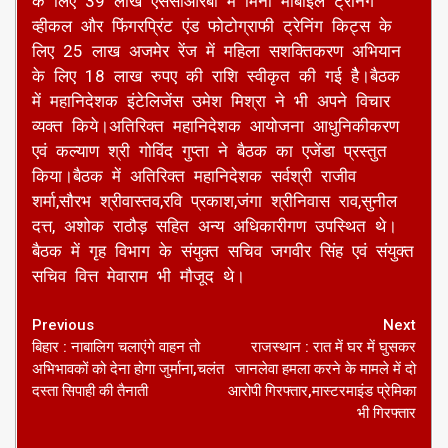
लिए 51 लाख,पुलिस ट्रेनिंग सेंटर के लिए 66 लाख,
कमिशनरेट जोधपुर में साइबर इन्वेस्टिगेशन एंड ट्रेनिंग लैब
के लिए 39 लाख एससीआरबी में मिनी मोबाइल ट्रेनिंग
व्हीकल और फिंगरप्रिंट एंड फोटोग्राफी ट्रेनिंग किट्स के
लिए 25 लाख अजमेर रेंज में महिला सशक्तिकरण अभियान
के लिए 18 लाख रुपए की राशि स्वीकृत की गई हैै।बैठक
में महानिदेशक इंटेलिजेंस उमेश मिश्रा ने भी अपने विचार
व्यक्त किये।अतिरिक्त महानिदेशक आयोजना आधुनिकीकरण
एवं कल्याण श्री गोविंद गुप्ता ने बैठक का एजेंडा प्रस्तुत
किया।बैठक में अतिरिक्त महानिदेशक सर्वश्री राजीव
शर्मा,सौरभ श्रीवास्तव,रवि प्रकाश,जंगा श्रीनिवास राव,सुनील
दत्त, अशोक राठौड़ सहित अन्य अधिकारीगण उपस्थित थे।
बैठक में गृह विभाग के संयुक्त सचिव जगवीर सिंह एवं संयुक्त
सचिव वित्त मेवाराम भी मौजूद थे।
Continue
Previous
Next
बिहार : नाबालिग चलाएंगे वाहन तो
राजस्थान : रात में घर में घुसकर
Reading
अभिभावकों को देना होगा जुर्माना,चलंत
जानलेवा हमला करने के मामले में दो
दस्ता सिपाही की तैनाती
आरोपी गिरफ्तार,मास्टरमाइंड प्रेमिका