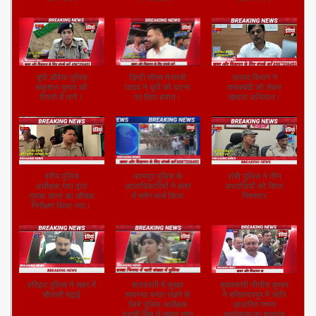
यूपी: हरदोई ईद के मौके
यूपी: हरदोई अवैध
शराबबंदी के दौरान हुई
पर हरदोई पुलिस का
हथियार निर्माण करते 3
शराब से मौत पर सीएम
फ्लैग मार्च।
गिरफ्तार।
का निर्णय।
यूपी:औरैया पुलिस
डिप्टी सीएम तेजस्वी
उत्पाद विभाग ने
सकुशल चुनाव की
यादव ने यूपी की घटना
शराबबंदी को लेकर
तैयारी में लगी।
पर दिया बयान।
चलाया अभियान।
वरीय पुलिस
कानपुर पुलिस के
रांची पुलिस ने तीन
अधीक्षक,गया द्वारा
आलाधिकारियों ने क्षेत्र
अपराधियों को किया
गुरुआ थाना का औचक
में फ्लैग मार्च किया
गिरफ्तार
निरीक्षण किया गया।