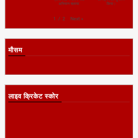
हरिद्वार पुलिस ने शहर में
श्रावस्ती में सुरक्षा
मुख्यमंत्री नीतीश कुमार
चौकसी बढ़ाई
व्यवस्था बनाए रखने के
ने बख्तियारपुर में जाति
लिये पुलिस अधीक्षक
आधारित गणना
प्राची सिंह ने सघन गश्त
कार्यक्रम का शुभारंभ
अभियान चलाया
किया।
Next
»
1
/
2
मौसम
लाइव क्रिकेट स्कोर