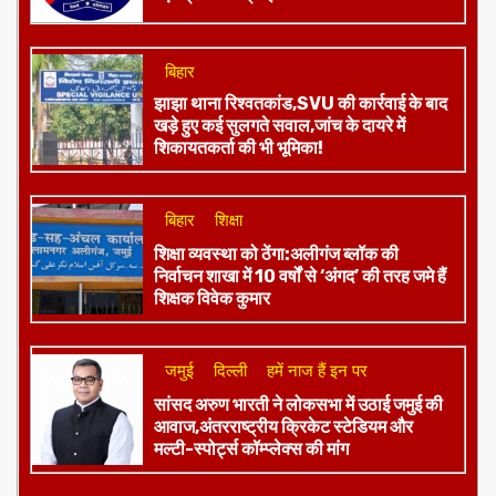
पहले समझाइश,अब सख्ती,राजस्थान पुलिस की
बड़ी ट्रैफिक स्ट्राइक जारी
बिहार
झाझा थाना रिश्वतकांड,SVU की कार्रवाई के बाद
खड़े हुए कई सुलगते सवाल,जांच के दायरे में
शिकायतकर्ता की भी भूमिका!
बिहार
शिक्षा
शिक्षा व्यवस्था को ठेंगा:अलीगंज ब्लॉक की
निर्वाचन शाखा में 10 वर्षों से ‘अंगद’ की तरह जमे हैं
शिक्षक विवेक कुमार
जमुई
दिल्ली
हमें नाज हैं इन पर
​सांसद अरुण भारती ने लोकसभा में उठाई जमुई की
आवाज,अंतरराष्ट्रीय क्रिकेट स्टेडियम और