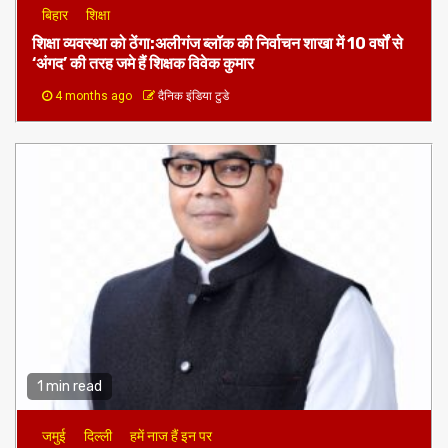
1 min read
बिहार
शिक्षा
शिक्षा व्यवस्था को ठेंगा:अलीगंज ब्लॉक की निर्वाचन शाखा में 10 वर्षों से
‘अंगद’ की तरह जमे हैं शिक्षक विवेक कुमार
4 months ago
दैनिक इंडिया टुडे
1 min read