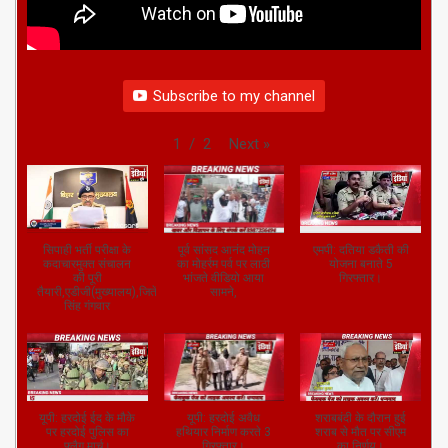
Subscribe to my channel
Next
»
1
/
2
सिपाही भर्ती परीक्षा के
पूर्व सांसद आनंद मोहन
एमपी: दतिया डकैती की
कदाचारमुक्त संचालन
का मोहर्रम पर्व पर लाठी
योजना बनाते 5
की पूरी
भांजते वीडियो आया
गिरफ्तार।
तैयारी,एडीजी(मुख्यालय),जितेंद्र
सामने,
सिंह गंगवार