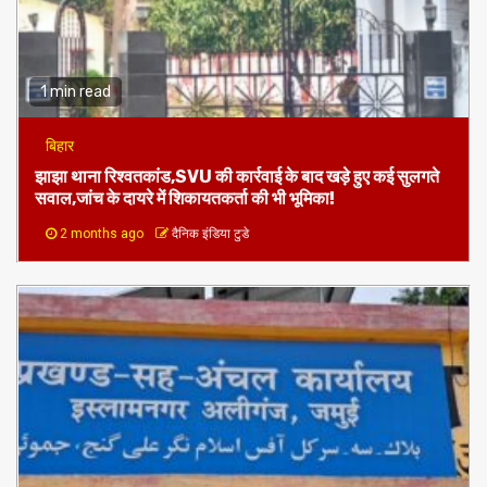
1 min read
बिहार
झाझा थाना रिश्वतकांड,SVU की कार्रवाई के बाद खड़े हुए कई सुलगते
सवाल,जांच के दायरे में शिकायतकर्ता की भी भूमिका!
2 months ago
दैनिक इंडिया टुडे