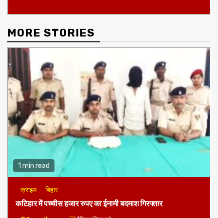
MORE STORIES
1 min read
क्राइम
बिहार
कटिहार में पच्चीस हजार रुपए का ईनामी बदमाश गिरफ्तार