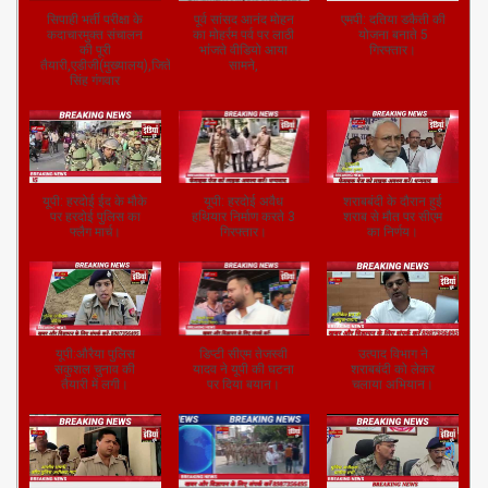
सिपाही भर्ती परीक्षा के
पूर्व सांसद आनंद मोहन
एमपी: दतिया डकैती की
कदाचारमुक्त संचालन
का मोहर्रम पर्व पर लाठी
योजना बनाते 5
की पूरी
भांजते वीडियो आया
गिरफ्तार।
तैयारी,एडीजी(मुख्यालय),जितेंद्र
सामने,
सिंह गंगवार
यूपी: हरदोई ईद के मौके
यूपी: हरदोई अवैध
शराबबंदी के दौरान हुई
पर हरदोई पुलिस का
हथियार निर्माण करते 3
शराब से मौत पर सीएम
फ्लैग मार्च।
गिरफ्तार।
का निर्णय।
यूपी:औरैया पुलिस
डिप्टी सीएम तेजस्वी
उत्पाद विभाग ने
सकुशल चुनाव की
यादव ने यूपी की घटना
शराबबंदी को लेकर
तैयारी में लगी।
पर दिया बयान।
चलाया अभियान।