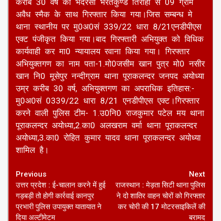
करीब 30 वर्ष को भदरसा भरतकुण्ड तिराहा से 09 ग्राम
अवैध स्मैक के साथ गिरफ्तार किया गया।जिस सम्बन्ध मे
थाना स्थानीय पर मु0अ0सं 339/22 धारा 8/21एनडीपीएस
एक्ट पंजीकृत किया गया।बाद गिरफ्तारी अभियुक्त को विधिक
कार्यवाही कर मा0 न्यायालय रवाना किया गया। गिरफ्तार
अभियुक्तगण का नाम पता-1.मो0जसीम खान पुत्र मो0 नसीर
खान नि0 मूसेपुर नन्दीग्राम थाना पूराकलन्दर जनपद अयोध्या
उम्र करीब 30 वर्ष, अभियुक्तगण का अपराधिक इतिहास:-
मु0अ0सं 0339/22 धारा 8/21 एनडीपीएस एक्ट।गिरफ्तार
करने वाली पुलिस टीम- 1.उ0नि0 राजकुमार पटेल मय थाना
पूराकलन्दर अयोध्या,2.का0 अलखराम वर्मा थाना पूराकलन्दर
अयोध्या,3.का0 रोहित कुमार यादव थाना पूराकलन्दर अयोध्या
शामिल है।
Continue
Previous
Next
उत्तर प्रदेश : ई-चालान करने में हुई
राजस्थान : मेड़ता सिटी थाना पुलिस
Reading
गड़बड़ी तो होगी कार्रवाई कानपुर
ने दो शातिर वाहन चोरों को गिरफ्तार
प्रभारी पुलिस उपायुक्त यातायात ने
कर चोरी की 17 मोटरसाइकिलें की
दिया अल्टीमेटम
बरामद