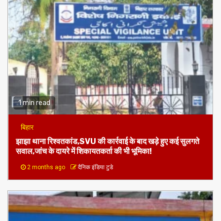
1 min read
बिहार
झाझा थाना रिश्वतकांड,SVU की कार्रवाई के बाद खड़े हुए कई सुलगते
सवाल,जांच के दायरे में शिकायतकर्ता की भी भूमिका!
2 months ago
दैनिक इंडिया टुडे