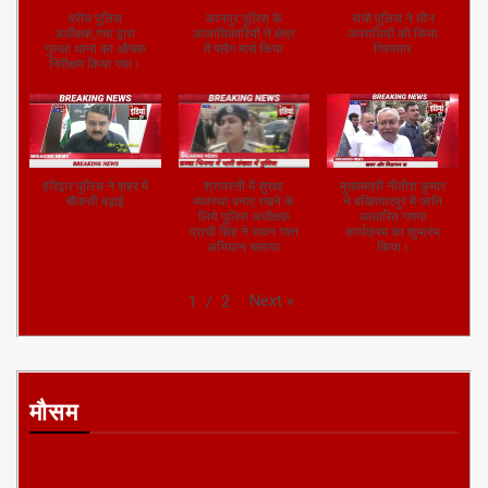
वरीय पुलिस
कानपुर पुलिस के
रांची पुलिस ने तीन
अधीक्षक,गया द्वारा
आलाधिकारियों ने क्षेत्र
अपराधियों को किया
गुरुआ थाना का औचक
में फ्लैग मार्च किया
गिरफ्तार
निरीक्षण किया गया।
हरिद्वार पुलिस ने शहर में
श्रावस्ती में सुरक्षा
मुख्यमंत्री नीतीश कुमार
चौकसी बढ़ाई
व्यवस्था बनाए रखने के
ने बख्तियारपुर में जाति
लिये पुलिस अधीक्षक
आधारित गणना
प्राची सिंह ने सघन गश्त
कार्यक्रम का शुभारंभ
अभियान चलाया
किया।
Next
»
1
/
2
मौसम