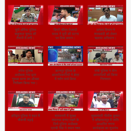
यूपी: हरदोई ईद के मौके
यूपी: हरदोई अवैध
शराबबंदी के दौरान हुई
पर हरदोई पुलिस का
हथियार निर्माण करते 3
शराब से मौत पर सीएम
फ्लैग मार्च।
गिरफ्तार।
का निर्णय।
यूपी:औरैया पुलिस
डिप्टी सीएम तेजस्वी
उत्पाद विभाग ने
सकुशल चुनाव की
यादव ने यूपी की घटना
शराबबंदी को लेकर
तैयारी में लगी।
पर दिया बयान।
चलाया अभियान।
वरीय पुलिस
कानपुर पुलिस के
रांची पुलिस ने तीन
अधीक्षक,गया द्वारा
आलाधिकारियों ने क्षेत्र
अपराधियों को किया
गुरुआ थाना का औचक
में फ्लैग मार्च किया
गिरफ्तार
निरीक्षण किया गया।