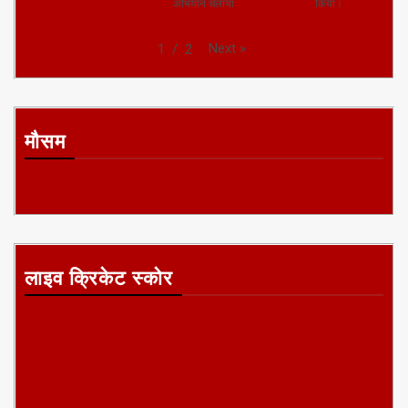
हरिद्वार पुलिस ने शहर में
श्रावस्ती में सुरक्षा
मुख्यमंत्री नीतीश कुमार
चौकसी बढ़ाई
व्यवस्था बनाए रखने के
ने बख्तियारपुर में जाति
लिये पुलिस अधीक्षक
आधारित गणना
प्राची सिंह ने सघन गश्त
कार्यक्रम का शुभारंभ
अभियान चलाया
किया।
Next
»
1
/
2
मौसम
लाइव क्रिकेट स्कोर