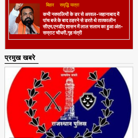
जमुई
दिल्ली
हमें नाज हैं इन पर
​सांसद अरुण भारती ने लोकसभा में उठाई जमुई की
आवाज,अंतरराष्ट्रीय क्रिकेट स्टेडियम और
मल्टी-स्पोर्ट्स कॉम्प्लेक्स की मांग
बिहार
समृद्धि यात्रा
कभी नक्सलियों के डर से अरवल-जहानाबाद में
पांच बजे के बाद ठहरने से डरते थे तात्कालीन
सीएम,एनडीए शासन में लाल सलाम का हुआ अंत-
सम्राट चौधरी,गृह मंत्री
प्रमुख खबरे