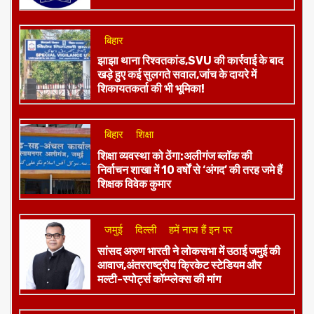
राजस्थान
पहले समझाइश,अब सख्ती,राजस्थान पुलिस की
बड़ी ट्रैफिक स्ट्राइक जारी
बिहार
झाझा थाना रिश्वतकांड,SVU की कार्रवाई के बाद
खड़े हुए कई सुलगते सवाल,जांच के दायरे में
शिकायतकर्ता की भी भूमिका!
बिहार
शिक्षा
शिक्षा व्यवस्था को ठेंगा:अलीगंज ब्लॉक की
निर्वाचन शाखा में 10 वर्षों से ‘अंगद’ की तरह जमे हैं
शिक्षक विवेक कुमार