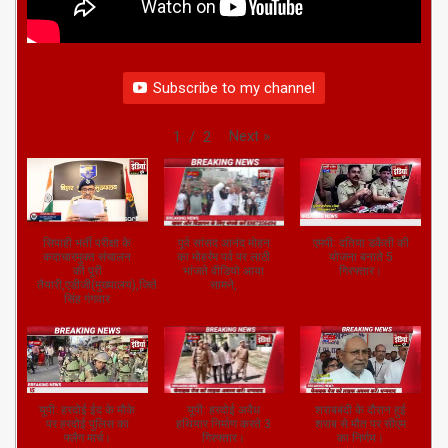
Subscribe to my channel
Next
»
1
/
2
सिपाही भर्ती परीक्षा के
पूर्व सांसद आनंद मोहन
एमपी: दतिया डकैती की
कदाचारमुक्त संचालन
का मोहर्रम पर्व पर लाठी
योजना बनाते 5
की पूरी
भांजते वीडियो आया
गिरफ्तार।
तैयारी,एडीजी(मुख्यालय),जितेंद्र
सामने,
सिंह गंगवार