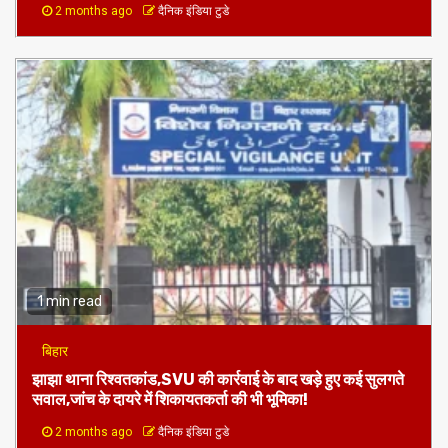
2 months ago
दैनिक इंडिया टुडे
1 min read
बिहार
झाझा थाना रिश्वतकांड,SVU की कार्रवाई के बाद खड़े हुए कई सुलगते
सवाल,जांच के दायरे में शिकायतकर्ता की भी भूमिका!
2 months ago
दैनिक इंडिया टुडे