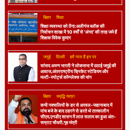
बिहार
शिक्षा
शिक्षा व्यवस्था को ठेंगा:अलीगंज ब्लॉक की
निर्वाचन शाखा में 10 वर्षों से ‘अंगद’ की तरह जमे हैं
शिक्षक विवेक कुमार
जमुई
दिल्ली
हमें नाज हैं इन पर
​सांसद अरुण भारती ने लोकसभा में उठाई जमुई की
आवाज,अंतरराष्ट्रीय क्रिकेट स्टेडियम और
मल्टी-स्पोर्ट्स कॉम्प्लेक्स की मांग
बिहार
समृद्धि यात्रा
कभी नक्सलियों के डर से अरवल-जहानाबाद में
पांच बजे के बाद ठहरने से डरते थे तात्कालीन
सीएम,एनडीए शासन में लाल सलाम का हुआ अंत-
सम्राट चौधरी,गृह मंत्री