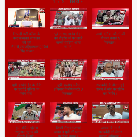
Next
»
1
/
2
सिपाही भर्ती परीक्षा के
पूर्व सांसद आनंद मोहन
एमपी: दतिया डकैती की
कदाचारमुक्त संचालन
का मोहर्रम पर्व पर लाठी
योजना बनाते 5
की पूरी
भांजते वीडियो आया
गिरफ्तार।
तैयारी,एडीजी(मुख्यालय),जितेंद्र
सामने,
सिंह गंगवार
यूपी: हरदोई ईद के मौके
यूपी: हरदोई अवैध
शराबबंदी के दौरान हुई
पर हरदोई पुलिस का
हथियार निर्माण करते 3
शराब से मौत पर सीएम
फ्लैग मार्च।
गिरफ्तार।
का निर्णय।
यूपी:औरैया पुलिस
डिप्टी सीएम तेजस्वी
उत्पाद विभाग ने
सकुशल चुनाव की
यादव ने यूपी की घटना
शराबबंदी को लेकर
तैयारी में लगी।
पर दिया बयान।
चलाया अभियान।