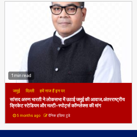
1 min read
जमुई
दिल्ली
हमें नाज हैं इन पर
​सांसद अरुण भारती ने लोकसभा में उठाई जमुई की आवाज,अंतरराष्ट्रीय
क्रिकेट स्टेडियम और मल्टी-स्पोर्ट्स कॉम्प्लेक्स की मांग
5 months ago
दैनिक इंडिया टुडे