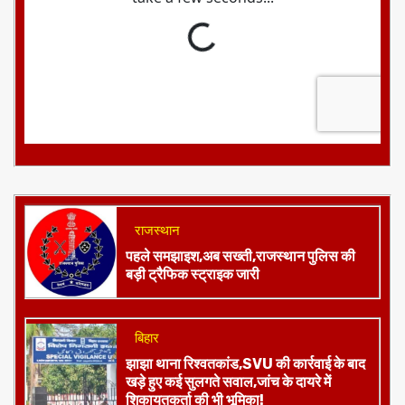
राजस्थान
पहले समझाइश,अब सख्ती,राजस्थान पुलिस की
बड़ी ट्रैफिक स्ट्राइक जारी
बिहार
झाझा थाना रिश्वतकांड,SVU की कार्रवाई के बाद
खड़े हुए कई सुलगते सवाल,जांच के दायरे में
शिकायतकर्ता की भी भूमिका!