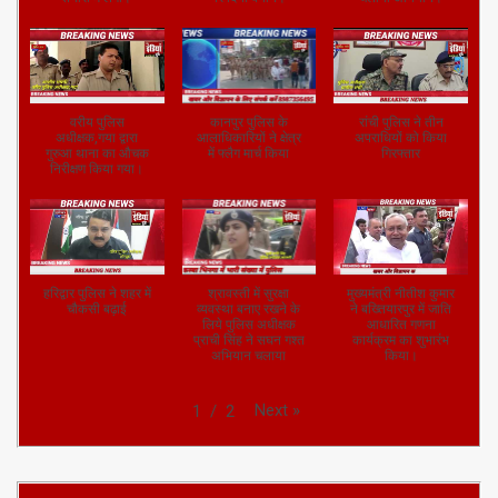
वरीय पुलिस
कानपुर पुलिस के
रांची पुलिस ने तीन
अधीक्षक,गया द्वारा
आलाधिकारियों ने क्षेत्र
अपराधियों को किया
गुरुआ थाना का औचक
में फ्लैग मार्च किया
गिरफ्तार
निरीक्षण किया गया।
हरिद्वार पुलिस ने शहर में
श्रावस्ती में सुरक्षा
मुख्यमंत्री नीतीश कुमार
चौकसी बढ़ाई
व्यवस्था बनाए रखने के
ने बख्तियारपुर में जाति
लिये पुलिस अधीक्षक
आधारित गणना
प्राची सिंह ने सघन गश्त
कार्यक्रम का शुभारंभ
अभियान चलाया
किया।
Next
»
1
/
2