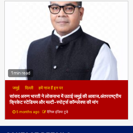
1 min read
जमुई
दिल्ली
हमें नाज हैं इन पर
​सांसद अरुण भारती ने लोकसभा में उठाई जमुई की आवाज,अंतरराष्ट्रीय
क्रिकेट स्टेडियम और मल्टी-स्पोर्ट्स कॉम्प्लेक्स की मांग
5 months ago
दैनिक इंडिया टुडे