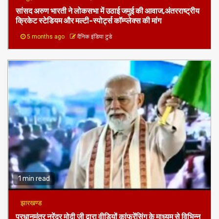
जमुई
दिल्ली
हमें नाज हैं इन पर
​सांसद अरुण भारती ने लोकसभा में उठाई जमुई की आवाज,अंतरराष्ट्रीय
क्रिकेट स्टेडियम और मल्टी-स्पोर्ट्स कॉम्प्लेक्स की मांग
5 months ago
दैनिक इंडिया टुडे
1 min read
झारखण्ड