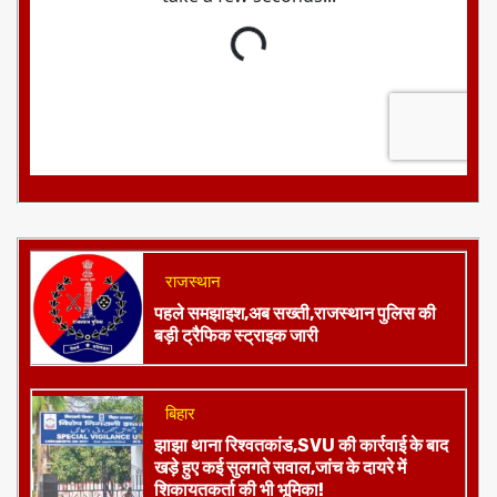
राजस्थान
पहले समझाइश,अब सख्ती,राजस्थान पुलिस की
बड़ी ट्रैफिक स्ट्राइक जारी
बिहार
झाझा थाना रिश्वतकांड,SVU की कार्रवाई के बाद
खड़े हुए कई सुलगते सवाल,जांच के दायरे में