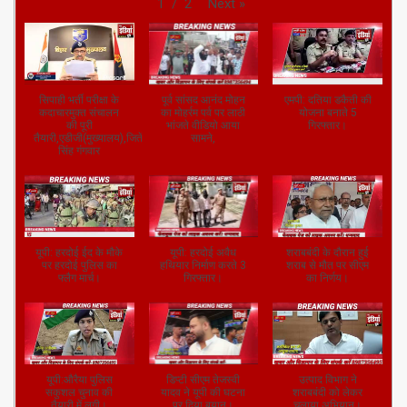
Next
»
1
/
2
सिपाही भर्ती परीक्षा के
पूर्व सांसद आनंद मोहन
एमपी: दतिया डकैती की
कदाचारमुक्त संचालन
का मोहर्रम पर्व पर लाठी
योजना बनाते 5
की पूरी
भांजते वीडियो आया
गिरफ्तार।
तैयारी,एडीजी(मुख्यालय),जितेंद्र
सामने,
सिंह गंगवार
यूपी: हरदोई ईद के मौके
यूपी: हरदोई अवैध
शराबबंदी के दौरान हुई
पर हरदोई पुलिस का
हथियार निर्माण करते 3
शराब से मौत पर सीएम
फ्लैग मार्च।
गिरफ्तार।
का निर्णय।
यूपी:औरैया पुलिस
डिप्टी सीएम तेजस्वी
उत्पाद विभाग ने
सकुशल चुनाव की
यादव ने यूपी की घटना
शराबबंदी को लेकर