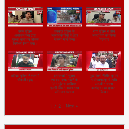
तैयारी में लगी।
पर दिया बयान।
चलाया अभियान।
वरीय पुलिस
कानपुर पुलिस के
रांची पुलिस ने तीन
अधीक्षक,गया द्वारा
आलाधिकारियों ने क्षेत्र
अपराधियों को किया
गुरुआ थाना का औचक
में फ्लैग मार्च किया
गिरफ्तार
निरीक्षण किया गया।
हरिद्वार पुलिस ने शहर में
श्रावस्ती में सुरक्षा
मुख्यमंत्री नीतीश कुमार
चौकसी बढ़ाई
व्यवस्था बनाए रखने के
ने बख्तियारपुर में जाति
लिये पुलिस अधीक्षक
आधारित गणना
प्राची सिंह ने सघन गश्त
कार्यक्रम का शुभारंभ
अभियान चलाया
किया।
Next
»
1
/
2