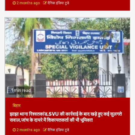
2 months ago
दैनिक इंडिया टुडे
1 min read
बिहार
झाझा थाना रिश्वतकांड,SVU की कार्रवाई के बाद खड़े हुए कई सुलगते
सवाल,जांच के दायरे में शिकायतकर्ता की भी भूमिका!
2 months ago
दैनिक इंडिया टुडे