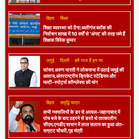
शिकायतकर्ता की भी भूमिका!
बिहार
शिक्षा
शिक्षा व्यवस्था को ठेंगा:अलीगंज ब्लॉक की
निर्वाचन शाखा में 10 वर्षों से ‘अंगद’ की तरह जमे हैं
शिक्षक विवेक कुमार
जमुई
दिल्ली
हमें नाज हैं इन पर
​सांसद अरुण भारती ने लोकसभा में उठाई जमुई की
आवाज,अंतरराष्ट्रीय क्रिकेट स्टेडियम और
मल्टी-स्पोर्ट्स कॉम्प्लेक्स की मांग
बिहार
समृद्धि यात्रा
कभी नक्सलियों के डर से अरवल-जहानाबाद में
पांच बजे के बाद ठहरने से डरते थे तात्कालीन
सीएम,एनडीए शासन में लाल सलाम का हुआ अंत-
सम्राट चौधरी,गृह मंत्री