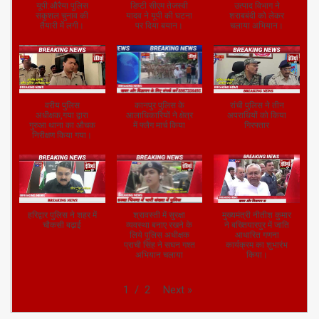
यूपी: हरदोई ईद के मौके
यूपी: हरदोई अवैध
शराबबंदी के दौरान हुई
पर हरदोई पुलिस का
हथियार निर्माण करते 3
शराब से मौत पर सीएम
फ्लैग मार्च।
गिरफ्तार।
का निर्णय।
यूपी:औरैया पुलिस
डिप्टी सीएम तेजस्वी
उत्पाद विभाग ने
सकुशल चुनाव की
यादव ने यूपी की घटना
शराबबंदी को लेकर
तैयारी में लगी।
पर दिया बयान।
चलाया अभियान।
वरीय पुलिस
कानपुर पुलिस के
रांची पुलिस ने तीन
अधीक्षक,गया द्वारा
आलाधिकारियों ने क्षेत्र
अपराधियों को किया
गुरुआ थाना का औचक
में फ्लैग मार्च किया
गिरफ्तार
निरीक्षण किया गया।