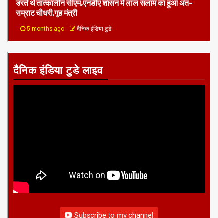
1 min read
बिहार
समृद्धि यात्रा
कभी नक्सलियों के डर से अरवल-जहानाबाद में पांच बजे के बाद ठहरने से
डरते थे तात्कालीन सीएम,एनडीए शासन में लाल सलाम का हुआ अंत-
सम्राट चौधरी,गृह मंत्री
5 months ago
दैनिक इंडिया टुडे
दैनिक इंडिया टुडे लाइव