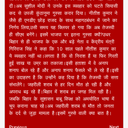
स्वभाव पहले ऐसा नहीं था।दरअसल छपरा जिले में बीती रात
से अब तक जहरीली शराब पीने से 20 लोगों की मौत हो
गई है।इस मामले को बीजेपी विधायकों ने विधानसभा में
उठाया और मौजूदा सरकार पर हमला बोला तो मुख्यमंत्री
नीतीश कुमार अचानक काफी गुस्से में आ गये।सदन में
उन्होंने बीजेपी विधायकों के लिए शराबी हो गए हो,क्या बोलते
हो तुम,चुप रहो आदि जैसी टिप्पणियां की।इसपर सदन में
हंगामा करते हुए भाजपा विधायकों ने मुख्यमंत्री के इस
आचरण पर उनसे मांफी की मांग की और सदन नहीं चलने
दी।अब सुशील मोदी ने उनके इस व्यवहार को घटते सियासी
कद से उपजी कुंठानुमा गुस्सा करार दिया। नीतीश कुमार ने
जैसे ही एनडीए छोड़ राजद के साथ महागठबंधन में जाने का
निर्णय लिया,उसी समय यह क्लियर हो गया कि अब तेजस्वी
ही सीएम बनेंगे। इसमें भाजपा पर इतना गुस्सा क्यों?उधर
बिहार से ही भाजपा के एक और बड़े नेता व केंद्रीय मंत्री
गिरिराज सिंह ने कहा कि 10 साल पहले नीतीश कुमार का
ये व्यवहार नहीं था।लगता है कि वो निराश हैं या फिर गिरती
हुई साख या उम्र का तकाजा।इसी हताशा में वे अनाप