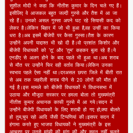
ब्यूरो,पटना।बिहार में शराबबंदी के बावजूद जहरीली शराब से
मौत पर जब विधानसभा में विपक्ष ने नीतीश सरकार को घेरा
तो मुख्यमंत्री हत्थे से उखड़ गए।सीएम नीतीश ने भाजपा
विधायकों से सदन में तुम-तड़ाक किया और गुस्से से वे
कांपते नजर आये। मुख्यमंत्री के इस आचरण पर जहां
बीजेपी हमलावर हो उठी वहीं भाजपा नेताओं ने नीतीश के
गुस्से पर जबर्दस्त चुटकी भी ली।बीजेपी के वरिष्ठ नेता
सुशील मोदी ने कहा कि नीतीश कुमार के दिन चले गए हैं।
इसीलिए वे आजकल बहुत जल्दी गुस्से और तैश में आ जा
रहे हैं। उनको असल गुस्सा अपने घट रहे सियासी कद को
लेकर है।लेकिन बिहार में जो भी हुआ है,वह उन्हीं का किया
धरा है।अब इसमें बीजेपी पर कैसा गुस्सा।तैश के कारण
उन्होंने अपनी याद्दाश्त भी खो दी है।वो प्रशांत किशोर और
बीजेपी विधायकों को ‘तू’ और ‘तुम’ कहकर बुला रहे हैं।ये
एनडीए से अलग होने के बाद पहले भी हुआ था।अब शराब
से मौत पर उन्होंने फिर वही वर्ताव किया।लेकिन उनका