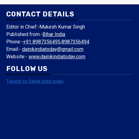
1 min read
जमुई
दिल्ली
हमें नाज हैं इन पर
​सांसद अरुण भारती ने लोकसभा में उठाई जमुई की आवाज,अंतरराष्ट्रीय
क्रिकेट स्टेडियम और मल्टी-स्पोर्ट्स कॉम्प्लेक्स की मांग
5 months ago
दैनिक इंडिया टुडे
CONTACT DETAILS
Editor in Chief:-Mukesh Kumar Singh
Published from:-
Bihar India
Phone:-
+91 8987356495,8987356494
Email:-
dainikindiatoday@gmail.com
Website:-
www.dainikindiatoday.com
FOLLOW US