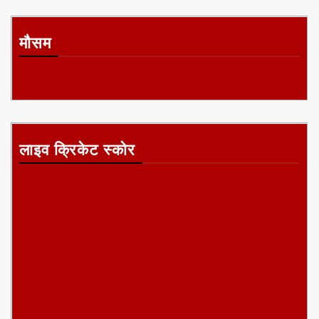
हरिद्वार पुलिस ने शहर में
श्रावस्ती में सुरक्षा
मुख्यमंत्री नीतीश कुमार
चौकसी बढ़ाई
व्यवस्था बनाए रखने के
ने बख्तियारपुर में जाति
लिये पुलिस अधीक्षक
आधारित गणना
प्राची सिंह ने सघन गश्त
कार्यक्रम का शुभारंभ
अभियान चलाया
किया।
Next
»
1
/
2
मौसम
लाइव क्रिकेट स्कोर