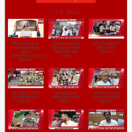
Subscribe to my channel
Next
»
1
/
2
सिपाही भर्ती परीक्षा के
पूर्व सांसद आनंद मोहन
एमपी: दतिया डकैती की
कदाचारमुक्त संचालन
का मोहर्रम पर्व पर लाठी
योजना बनाते 5
की पूरी
भांजते वीडियो आया
गिरफ्तार।
तैयारी,एडीजी(मुख्यालय),जितेंद्र
सामने,
सिंह गंगवार