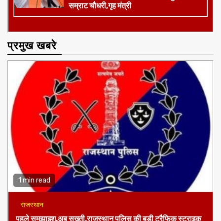
जमुई
दिल्ली
हमें नाज हैं इन पर
​सांसद अरुण भारती ने लोकसभा में उठाई जमुई की
आवाज,अंतरराष्ट्रीय क्रिकेट स्टेडियम और
मल्टी-स्पोर्ट्स कॉम्प्लेक्स की मांग
बिहार
समृद्धि यात्रा
कभी नक्सलियों के डर से अरवल-जहानाबाद में
पांच बजे के बाद ठहरने से डरते थे तात्कालीन
सीएम,एनडीए शासन में लाल सलाम का हुआ अंत-
सम्राट चौधरी,गृह मंत्री
प्रमुख खबरे