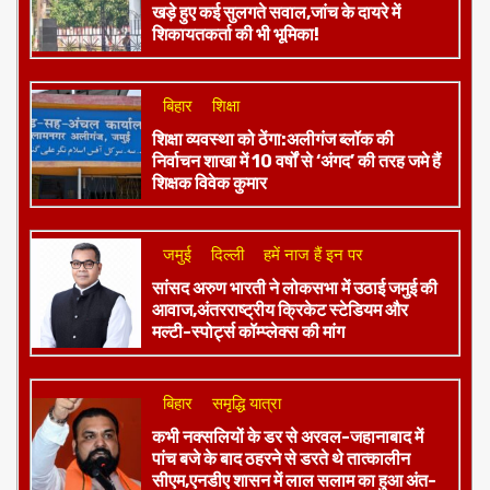
राजस्थान
पहले समझाइश,अब सख्ती,राजस्थान पुलिस की
बड़ी ट्रैफिक स्ट्राइक जारी
बिहार
झाझा थाना रिश्वतकांड,SVU की कार्रवाई के बाद
खड़े हुए कई सुलगते सवाल,जांच के दायरे में
शिकायतकर्ता की भी भूमिका!
बिहार
शिक्षा
शिक्षा व्यवस्था को ठेंगा:अलीगंज ब्लॉक की
निर्वाचन शाखा में 10 वर्षों से ‘अंगद’ की तरह जमे हैं
शिक्षक विवेक कुमार