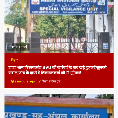
1 min read
बिहार
झाझा थाना रिश्वतकांड,SVU की कार्रवाई के बाद खड़े हुए कई सुलगते
सवाल,जांच के दायरे में शिकायतकर्ता की भी भूमिका!
2 months ago
दैनिक इंडिया टुडे