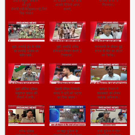
यूपी: हरदोई ईद के मौके
यूपी: हरदोई अवैध
शराबबंदी के दौरान हुई
पर हरदोई पुलिस का
हथियार निर्माण करते 3
शराब से मौत पर सीएम
फ्लैग मार्च।
गिरफ्तार।
का निर्णय।
यूपी:औरैया पुलिस
डिप्टी सीएम तेजस्वी
उत्पाद विभाग ने
सकुशल चुनाव की
यादव ने यूपी की घटना
शराबबंदी को लेकर
तैयारी में लगी।
पर दिया बयान।
चलाया अभियान।
वरीय पुलिस
कानपुर पुलिस के
रांची पुलिस ने तीन
अधीक्षक,गया द्वारा
आलाधिकारियों ने क्षेत्र
अपराधियों को किया
गुरुआ थाना का औचक
में फ्लैग मार्च किया
गिरफ्तार
निरीक्षण किया गया।