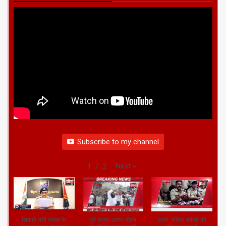
Subscribe to my channel
Next
»
1
/
2
सिपाही भर्ती परीक्षा के
पूर्व सांसद आनंद मोहन
एमपी: दतिया डकैती की
कदाचारमुक्त संचालन
का मोहर्रम पर्व पर लाठी
योजना बनाते 5
की पूरी
भांजते वीडियो आया
गिरफ्तार।
तैयारी,एडीजी(मुख्यालय),जितेंद्र
सामने,
सिंह गंगवार