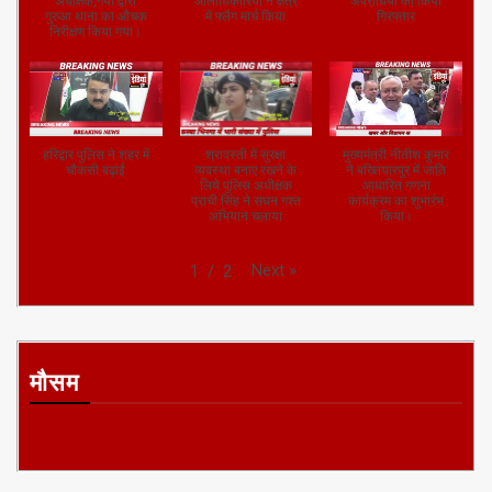
हरिद्वार पुलिस ने शहर में
श्रावस्ती में सुरक्षा
मुख्यमंत्री नीतीश कुमार
चौकसी बढ़ाई
व्यवस्था बनाए रखने के
ने बख्तियारपुर में जाति
लिये पुलिस अधीक्षक
आधारित गणना
प्राची सिंह ने सघन गश्त
कार्यक्रम का शुभारंभ
अभियान चलाया
किया।
Next
»
1
/
2
मौसम
लाइव क्रिकेट स्कोर