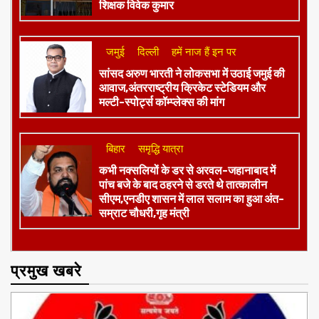
जमुई
दिल्ली
हमें नाज हैं इन पर
​सांसद अरुण भारती ने लोकसभा में उठाई जमुई की
आवाज,अंतरराष्ट्रीय क्रिकेट स्टेडियम और
मल्टी-स्पोर्ट्स कॉम्प्लेक्स की मांग
बिहार
समृद्धि यात्रा
कभी नक्सलियों के डर से अरवल-जहानाबाद में
पांच बजे के बाद ठहरने से डरते थे तात्कालीन
सीएम,एनडीए शासन में लाल सलाम का हुआ अंत-
सम्राट चौधरी,गृह मंत्री
प्रमुख खबरे