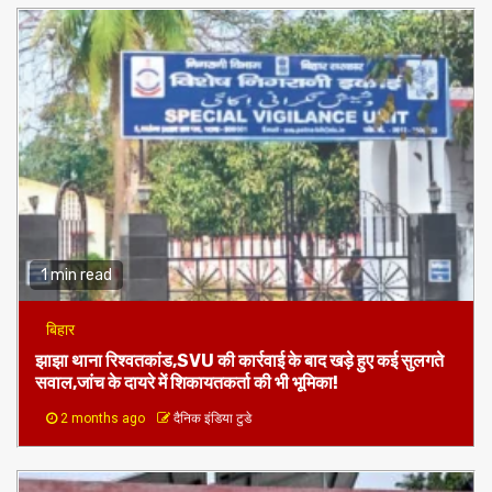
1 min read
बिहार
झाझा थाना रिश्वतकांड,SVU की कार्रवाई के बाद खड़े हुए कई सुलगते
सवाल,जांच के दायरे में शिकायतकर्ता की भी भूमिका!
2 months ago
दैनिक इंडिया टुडे