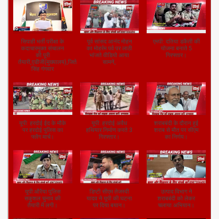
सिपाही भर्ती परीक्षा के
पूर्व सांसद आनंद मोहन
एमपी: दतिया डकैती की
कदाचारमुक्त संचालन
का मोहर्रम पर्व पर लाठी
योजना बनाते 5
की पूरी
भांजते वीडियो आया
गिरफ्तार।
तैयारी,एडीजी(मुख्यालय),जितेंद्र
सामने,
सिंह गंगवार
यूपी: हरदोई ईद के मौके
यूपी: हरदोई अवैध
शराबबंदी के दौरान हुई
पर हरदोई पुलिस का
हथियार निर्माण करते 3
शराब से मौत पर सीएम
फ्लैग मार्च।
गिरफ्तार।
का निर्णय।
यूपी:औरैया पुलिस
डिप्टी सीएम तेजस्वी
उत्पाद विभाग ने
सकुशल चुनाव की
यादव ने यूपी की घटना
शराबबंदी को लेकर
तैयारी में लगी।
पर दिया बयान।
चलाया अभियान।