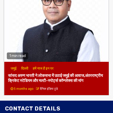
1 min read
जमुई
दिल्ली
हमें नाज हैं इन पर
​सांसद अरुण भारती ने लोकसभा में उठाई जमुई की आवाज,अंतरराष्ट्रीय
क्रिकेट स्टेडियम और मल्टी-स्पोर्ट्स कॉम्प्लेक्स की मांग
5 months ago
दैनिक इंडिया टुडे
CONTACT DETAILS