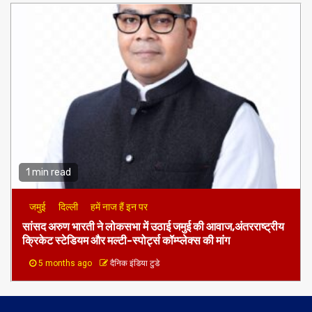
1 min read
जमुई
दिल्ली
हमें नाज हैं इन पर
​सांसद अरुण भारती ने लोकसभा में उठाई जमुई की आवाज,अंतरराष्ट्रीय
क्रिकेट स्टेडियम और मल्टी-स्पोर्ट्स कॉम्प्लेक्स की मांग
5 months ago
दैनिक इंडिया टुडे