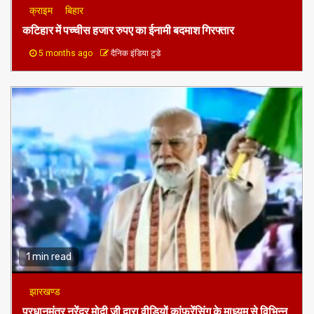
क्राइम
बिहार
कटिहार में पच्चीस हजार रुपए का ईनामी बदमाश गिरफ्तार
5 months ago
दैनिक इंडिया टुडे
1 min read
झारखण्ड
प्रधानमंत्र नरेंद्र मोदी जी द्वारा वीडियों कांफ्रेंसिंग के माध्यम से विभिन्न