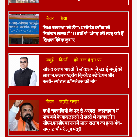
बिहार
शिक्षा
शिक्षा व्यवस्था को ठेंगा:अलीगंज ब्लॉक की
निर्वाचन शाखा में 10 वर्षों से ‘अंगद’ की तरह जमे हैं
शिक्षक विवेक कुमार
जमुई
दिल्ली
हमें नाज हैं इन पर
​सांसद अरुण भारती ने लोकसभा में उठाई जमुई की
आवाज,अंतरराष्ट्रीय क्रिकेट स्टेडियम और
मल्टी-स्पोर्ट्स कॉम्प्लेक्स की मांग
बिहार
समृद्धि यात्रा
कभी नक्सलियों के डर से अरवल-जहानाबाद में
पांच बजे के बाद ठहरने से डरते थे तात्कालीन
सीएम,एनडीए शासन में लाल सलाम का हुआ अंत-
सम्राट चौधरी,गृह मंत्री