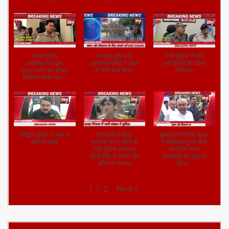
वरीय पुलिस
कानपुर पुलिस के
रांची पुलिस ने तीन
अधीक्षक,गया द्वारा
आलाधिकारियों ने क्षेत्र
अपराधियों को किया
गुरुआ थाना का औचक
में फ्लैग मार्च किया
गिरफ्तार
निरीक्षण किया गया।
हरिद्वार पुलिस ने शहर में
श्रावस्ती में सुरक्षा
मुख्यमंत्री नीतीश कुमार
चौकसी बढ़ाई
व्यवस्था बनाए रखने के
ने बख्तियारपुर में जाति
लिये पुलिस अधीक्षक
आधारित गणना
प्राची सिंह ने सघन गश्त
कार्यक्रम का शुभारंभ
अभियान चलाया
किया।
Next
»
1
/
2