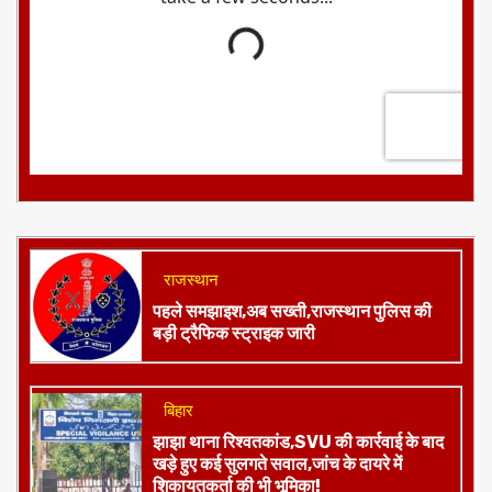
राजस्थान
पहले समझाइश,अब सख्ती,राजस्थान पुलिस की
बड़ी ट्रैफिक स्ट्राइक जारी
बिहार
झाझा थाना रिश्वतकांड,SVU की कार्रवाई के बाद
खड़े हुए कई सुलगते सवाल,जांच के दायरे में
शिकायतकर्ता की भी भूमिका!