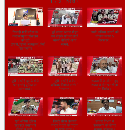
Next
»
1
/
2
सिपाही भर्ती परीक्षा के
पूर्व सांसद आनंद मोहन
एमपी: दतिया डकैती की
कदाचारमुक्त संचालन
का मोहर्रम पर्व पर लाठी
योजना बनाते 5
की पूरी
भांजते वीडियो आया
गिरफ्तार।
तैयारी,एडीजी(मुख्यालय),जितेंद्र
सामने,
सिंह गंगवार
यूपी: हरदोई ईद के मौके
यूपी: हरदोई अवैध
शराबबंदी के दौरान हुई
पर हरदोई पुलिस का
हथियार निर्माण करते 3
शराब से मौत पर सीएम
फ्लैग मार्च।
गिरफ्तार।
का निर्णय।
यूपी:औरैया पुलिस
डिप्टी सीएम तेजस्वी
उत्पाद विभाग ने
सकुशल चुनाव की
यादव ने यूपी की घटना
शराबबंदी को लेकर
तैयारी में लगी।
पर दिया बयान।
चलाया अभियान।