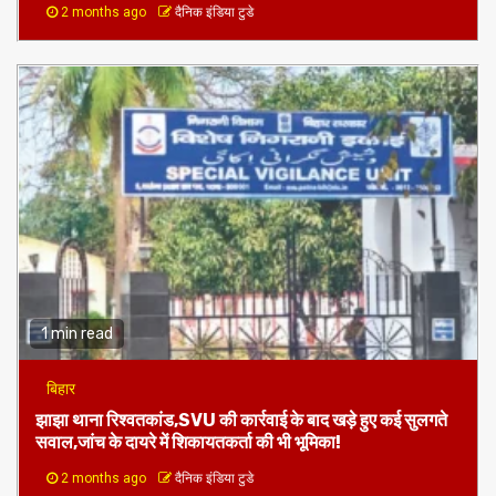
2 months ago
दैनिक इंडिया टुडे
1 min read
बिहार
झाझा थाना रिश्वतकांड,SVU की कार्रवाई के बाद खड़े हुए कई सुलगते
सवाल,जांच के दायरे में शिकायतकर्ता की भी भूमिका!
2 months ago
दैनिक इंडिया टुडे