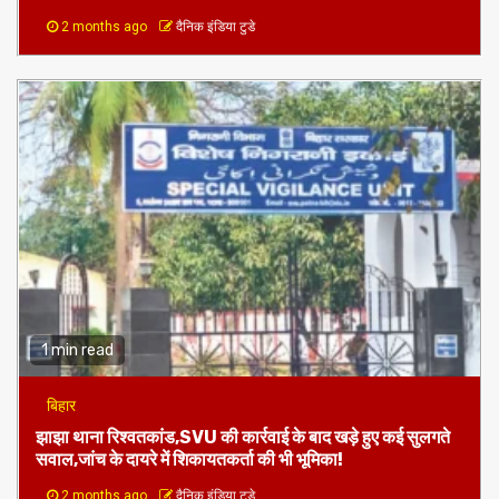
2 months ago
दैनिक इंडिया टुडे
1 min read
बिहार
झाझा थाना रिश्वतकांड,SVU की कार्रवाई के बाद खड़े हुए कई सुलगते
सवाल,जांच के दायरे में शिकायतकर्ता की भी भूमिका!
2 months ago
दैनिक इंडिया टुडे