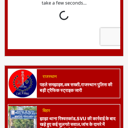
राजस्थान
पहले समझाइश,अब सख्ती,राजस्थान पुलिस की
बड़ी ट्रैफिक स्ट्राइक जारी
बिहार
झाझा थाना रिश्वतकांड,SVU की कार्रवाई के बाद
खड़े हुए कई सुलगते सवाल,जांच के दायरे में