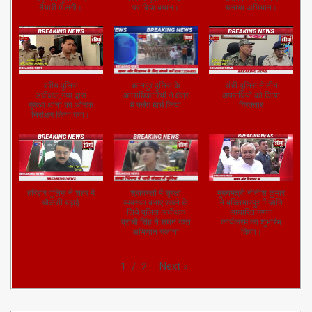
तैयारी में लगी।
पर दिया बयान।
चलाया अभियान।
वरीय पुलिस
कानपुर पुलिस के
रांची पुलिस ने तीन
अधीक्षक,गया द्वारा
आलाधिकारियों ने क्षेत्र
अपराधियों को किया
गुरुआ थाना का औचक
में फ्लैग मार्च किया
गिरफ्तार
निरीक्षण किया गया।
हरिद्वार पुलिस ने शहर में
श्रावस्ती में सुरक्षा
मुख्यमंत्री नीतीश कुमार
चौकसी बढ़ाई
व्यवस्था बनाए रखने के
ने बख्तियारपुर में जाति
लिये पुलिस अधीक्षक
आधारित गणना
प्राची सिंह ने सघन गश्त
कार्यक्रम का शुभारंभ
अभियान चलाया
किया।
Next
»
1
/
2