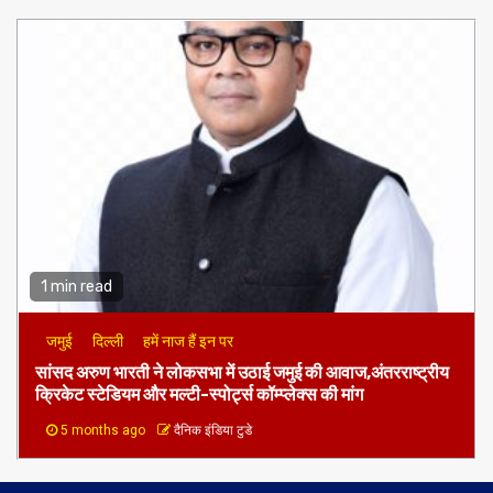
1 min read
जमुई
दिल्ली
हमें नाज हैं इन पर
​सांसद अरुण भारती ने लोकसभा में उठाई जमुई की आवाज,अंतरराष्ट्रीय
क्रिकेट स्टेडियम और मल्टी-स्पोर्ट्स कॉम्प्लेक्स की मांग
5 months ago
दैनिक इंडिया टुडे