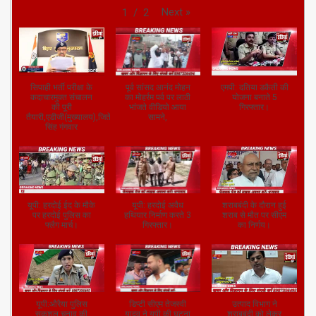
Next
»
1
/
2
सिपाही भर्ती परीक्षा के
पूर्व सांसद आनंद मोहन
एमपी: दतिया डकैती की
कदाचारमुक्त संचालन
का मोहर्रम पर्व पर लाठी
योजना बनाते 5
की पूरी
भांजते वीडियो आया
गिरफ्तार।
तैयारी,एडीजी(मुख्यालय),जितेंद्र
सामने,
सिंह गंगवार
यूपी: हरदोई ईद के मौके
यूपी: हरदोई अवैध
शराबबंदी के दौरान हुई
पर हरदोई पुलिस का
हथियार निर्माण करते 3
शराब से मौत पर सीएम
फ्लैग मार्च।
गिरफ्तार।
का निर्णय।
यूपी:औरैया पुलिस
डिप्टी सीएम तेजस्वी
उत्पाद विभाग ने
सकुशल चुनाव की
यादव ने यूपी की घटना
शराबबंदी को लेकर