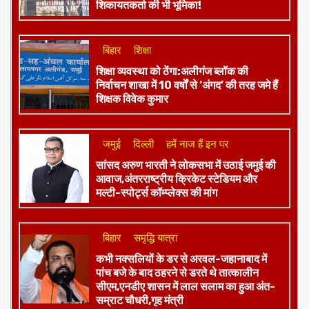
शिकायतकर्ता की भी भूमिका!
बिहार
शिक्षा
शिक्षा व्यवस्था को ठेंगा:अलीगंज ब्लॉक की
निर्वाचन शाखा में 10 वर्षों से ‘अंगद’ की तरह जमे हैं
शिक्षक विवेक कुमार
जमुई
दिल्ली
हमें नाज हैं इन पर
​सांसद अरुण भारती ने लोकसभा में उठाई जमुई की
आवाज,अंतरराष्ट्रीय क्रिकेट स्टेडियम और
मल्टी-स्पोर्ट्स कॉम्प्लेक्स की मांग
बिहार
समृद्धि यात्रा
कभी नक्सलियों के डर से अरवल-जहानाबाद में
पांच बजे के बाद ठहरने से डरते थे तात्कालीन
सीएम,एनडीए शासन में लाल सलाम का हुआ अंत-
सम्राट चौधरी,गृह मंत्री