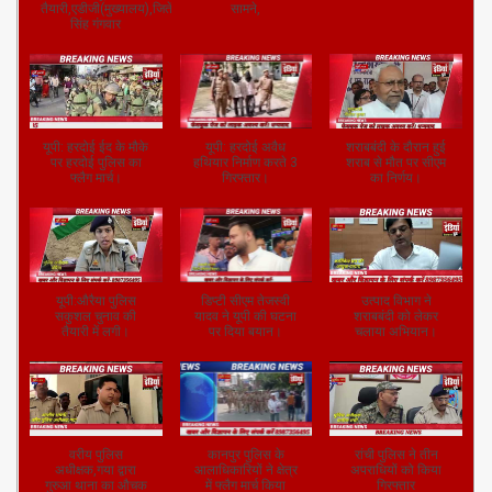
तैयारी,एडीजी(मुख्यालय),जितेंद्र
सामने,
सिंह गंगवार
यूपी: हरदोई ईद के मौके
यूपी: हरदोई अवैध
शराबबंदी के दौरान हुई
पर हरदोई पुलिस का
हथियार निर्माण करते 3
शराब से मौत पर सीएम
फ्लैग मार्च।
गिरफ्तार।
का निर्णय।
यूपी:औरैया पुलिस
डिप्टी सीएम तेजस्वी
उत्पाद विभाग ने
सकुशल चुनाव की
यादव ने यूपी की घटना
शराबबंदी को लेकर
तैयारी में लगी।
पर दिया बयान।
चलाया अभियान।
वरीय पुलिस
कानपुर पुलिस के
रांची पुलिस ने तीन
अधीक्षक,गया द्वारा
आलाधिकारियों ने क्षेत्र
अपराधियों को किया
गुरुआ थाना का औचक
में फ्लैग मार्च किया
गिरफ्तार