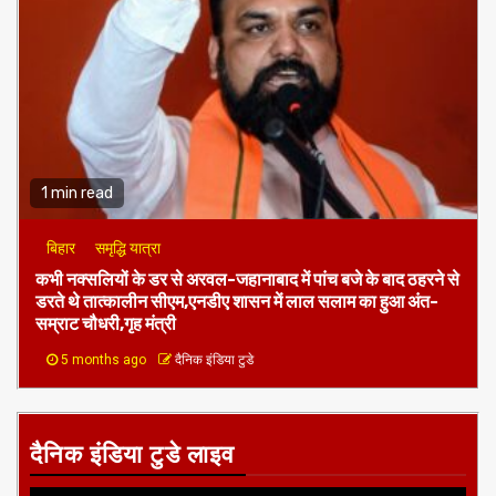
1 min read
बिहार
समृद्धि यात्रा
कभी नक्सलियों के डर से अरवल-जहानाबाद में पांच बजे के बाद ठहरने से
डरते थे तात्कालीन सीएम,एनडीए शासन में लाल सलाम का हुआ अंत-
सम्राट चौधरी,गृह मंत्री
5 months ago
दैनिक इंडिया टुडे
दैनिक इंडिया टुडे लाइव