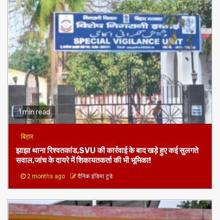
1 min read
बिहार
झाझा थाना रिश्वतकांड,SVU की कार्रवाई के बाद खड़े हुए कई सुलगते
सवाल,जांच के दायरे में शिकायतकर्ता की भी भूमिका!
2 months ago
दैनिक इंडिया टुडे