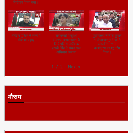
निरीक्षण किया गया।
हरिद्वार पुलिस ने शहर में
श्रावस्ती में सुरक्षा
मुख्यमंत्री नीतीश कुमार
चौकसी बढ़ाई
व्यवस्था बनाए रखने के
ने बख्तियारपुर में जाति
लिये पुलिस अधीक्षक
आधारित गणना
प्राची सिंह ने सघन गश्त
कार्यक्रम का शुभारंभ
अभियान चलाया
किया।
Next
»
1
/
2
मौसम