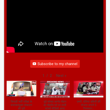
Subscribe to my channel
Next
»
1
/
2
सिपाही भर्ती परीक्षा के
पूर्व सांसद आनंद मोहन
एमपी: दतिया डकैती की
कदाचारमुक्त संचालन
का मोहर्रम पर्व पर लाठी
योजना बनाते 5
की पूरी
भांजते वीडियो आया
गिरफ्तार।