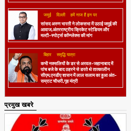
जमुई
दिल्ली
हमें नाज हैं इन पर
​सांसद अरुण भारती ने लोकसभा में उठाई जमुई की
आवाज,अंतरराष्ट्रीय क्रिकेट स्टेडियम और
मल्टी-स्पोर्ट्स कॉम्प्लेक्स की मांग
बिहार
समृद्धि यात्रा
कभी नक्सलियों के डर से अरवल-जहानाबाद में
पांच बजे के बाद ठहरने से डरते थे तात्कालीन
सीएम,एनडीए शासन में लाल सलाम का हुआ अंत-
सम्राट चौधरी,गृह मंत्री
प्रमुख खबरे