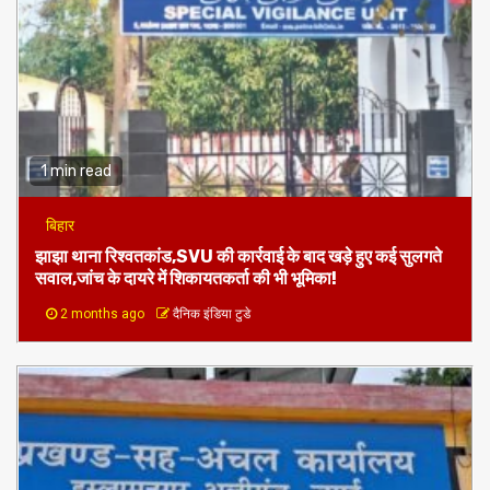
1 min read
बिहार
झाझा थाना रिश्वतकांड,SVU की कार्रवाई के बाद खड़े हुए कई सुलगते
सवाल,जांच के दायरे में शिकायतकर्ता की भी भूमिका!
2 months ago
दैनिक इंडिया टुडे