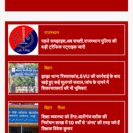
राजस्थान
पहले समझाइश,अब सख्ती,राजस्थान पुलिस की
बड़ी ट्रैफिक स्ट्राइक जारी
बिहार
झाझा थाना रिश्वतकांड,SVU की कार्रवाई के बाद
खड़े हुए कई सुलगते सवाल,जांच के दायरे में
शिकायतकर्ता की भी भूमिका!
बिहार
शिक्षा
शिक्षा व्यवस्था को ठेंगा:अलीगंज ब्लॉक की
निर्वाचन शाखा में 10 वर्षों से ‘अंगद’ की तरह जमे हैं
शिक्षक विवेक कुमार