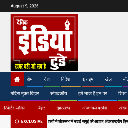
Skip
August 9, 2026
to
content
होम
देश
विदेश
क्राइम
खेल
बॉ
मदिरा मुक्त बिहार
संपादकीय
हमें नाज हैं इन पर
शिक्षा
रिपोर्टर-लॉगिन
बिहार
झारखण्ड
अरुणाचल प्रदेश
असम
​सांसद अरुण भारती ने लोकसभा में उठाई जमुई की आवाज,अंतरराष्ट्रीय क्रिकेट स्टेडियम और मल्टी-स
EXCLUSIVE