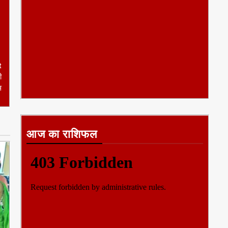
t
ी
स
आज का राशिफल