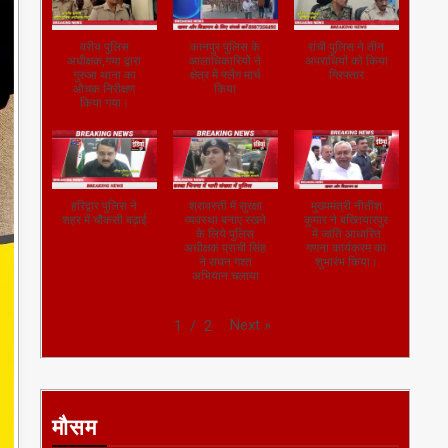
वरीय पुलिस
कानपुर पुलिस के
रांची पुलिस ने तीन
अधीक्षक,गया द्वारा
आलाधिकारियों ने
अपराधियों को किया
गुरुआ थाना का
क्षेत्र में फ्लैग मार्च
गिरफ्तार
औचक निरीक्षण
किया
किया गया।
हरिद्वार पुलिस ने
श्रावस्ती में सुरक्षा
मुख्यमंत्री नीतीश
शहर में चौकसी बढ़ाई
व्यवस्था बनाए रखने
कुमार ने बख्तियारपुर
के लिये पुलिस
में जाति आधारित
अधीक्षक प्राची सिंह
गणना कार्यक्रम का
ने सघन गश्त
शुभारंभ किया।
अभियान चलाया
Next
»
1
/
2
मौसम