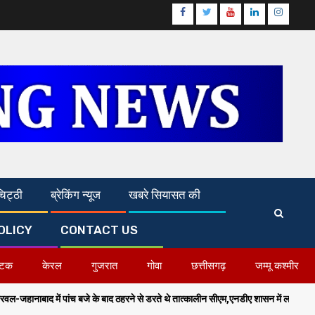
Facebook
Twitter
Youtube
Linkedin
Instagr
िट्ठी
ब्रेकिंग न्यूज
खबरे सियासत की
OLICY
CONTACT US
ाटक
केरल
गुजरात
गोवा
छत्तीसगढ़
जम्मू कश्मीर
च बजे के बाद ठहरने से डरते थे तात्कालीन सीएम,एनडीए शासन में लाल सलाम का हुआ अंत-सम्राट 