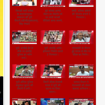
सिपाही भर्ती परीक्षा
पूर्व सांसद आनंद
एमपी: दतिया डकैती
के कदाचारमुक्त
मोहन का मोहर्रम पर्व
की योजना बनाते 5
संचालन की पूरी
पर लाठी भांजते
गिरफ्तार।
तैयारी,एडीजी(मुख्यालय),जितेंद्र
वीडियो आया सामने,
सिंह गंगवार
यूपी: हरदोई ईद के
यूपी: हरदोई अवैध
शराबबंदी के दौरान
मौके पर हरदोई
हथियार निर्माण करते
हुई शराब से मौत पर
पुलिस का फ्लैग
3 गिरफ्तार।
सीएम का निर्णय।
मार्च।
यूपी:औरैया पुलिस
डिप्टी सीएम तेजस्वी
उत्पाद विभाग ने
सकुशल चुनाव की
यादव ने यूपी की
शराबबंदी को लेकर
तैयारी में लगी।
घटना पर दिया
चलाया अभियान।
बयान।