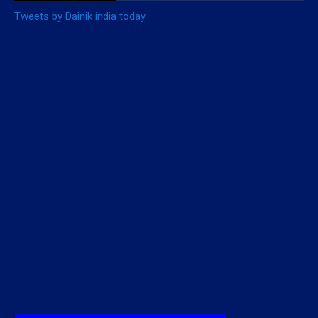
CONTACT DETAILS
Editor in Chief:-Mukesh Kumar Singh
Published from:-
Bihar India
Phone:-
+91 8987356495,8987356494
Email:-
dainikindiatoday@gmail.com
Website:-
www.dainikindiatoday.com
FOLLOW US
Tweets by Dainik india today