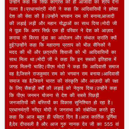
किसी ने नहीं पूछा,मोदी उनको पूजता है।पीएम जन-मन
योजना के तहत आदिवासी समुदायों को हजारों पक्के घर दिए
गए हैं।इसके अलावा आदिवासी बस्तियों को जोड़ने के लिए
पक्की सड़कें बनाई जा रही हैं।सैकड़ों गांवों में हर घर नल
से जल पहुंचाया गया है।प्रधानमंत्री नरेंद्र मोदी ने कहा कि
आदिवासी समाज को देश के इतिहास में उनका हक नहीं
मिला।उन्होंने कहा कि यह अन्याय दूर करने की कोशिश हो
रही है।मोदी जी ने कहा कि आदिवासियों ने बहुत योगदान
दिया है लेकिन राजनीति की वजह से उन्हें भुला दिया गया।
उन्होंने कहा कि सिर्फ़ कांग्रेस को ही आजादी का श्रेय देना
गलत है।प्रधानमंत्री मोदी ने कहा कि आदिवासियों ने हमेशा
देश की सेवा की है।उन्होंने भगवान राम को बनाया,आजादी
की लड़ाई लड़ी और महान योद्धाओं का साथ दिया।मोदी जी
ने पूछा कि अगर सिर्फ़ एक ही परिवार ने देश को आज़ाद
कराया तो बिरसा मुंडा का आंदोलन और संथाल क्रांति क्यों
हुई?उन्होंने कहा कि महाराणा प्रताप को भील सैनिकों ने
मदद की थी और छत्रपति शिवाजी को भी आदिवासियों का
साथ मिला था।मोदी जी ने कहा कि इन सबको इतिहास में