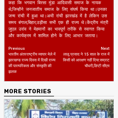
में गलती हुई थी।हमारे कुछ लोगों ने गलती कर दी।तो
इधर-उधर चले गए थे।मगर बीजेपी के साथ वे 1995 से
हैं।अटल बिहारी वाजपेयी के जमाने से वे साथ मिलकर काम
कर रहे हैं।उन्होंने पीएम मोदी को भरोसा दिलाया कि वह अब
कहीं नहीं जाएंगे और एकजुट रहेंगे।मुख्यमंत्री नीतीश कुमार
ने अपने भाषण में कहा कि 2007 में हमने पटना में भगवान
बिरसा मुंडा की प्रतिमा लगवाई थी।हर साल बिरसा मुंडा की
जयंती पर राजकीय समारोह का आयोजन होता है।एनडीए की
सरकार ने जनजातीय विकास में कई काम किए।उन्होंने आगे
कहा कि भगवान बिरसा मुंडा आदिवासी समाज के नायक
थे,जिन्होंने जनजातीय समाज के लिए संघर्ष किया था।उनका
जन्म रांची में हुआ था।अभी रांची झारखंड में है लेकिन उस
समय बंगाल,बिहार,उड़ीसा सभी एक ही राज्य थे।केंद्रीय मंत्री
जुएल उरांव ने मेहमानों का भावपूर्ण तरीके से स्वागत किया
और कार्यक्रम में शामिल होने के लिए आभार जताया।
Continue
Previous
Next
भारतीय अंतरराष्ट्रीय व्यापार मेले में
लालू प्रसाद ने 15 साल के राज में
Reading