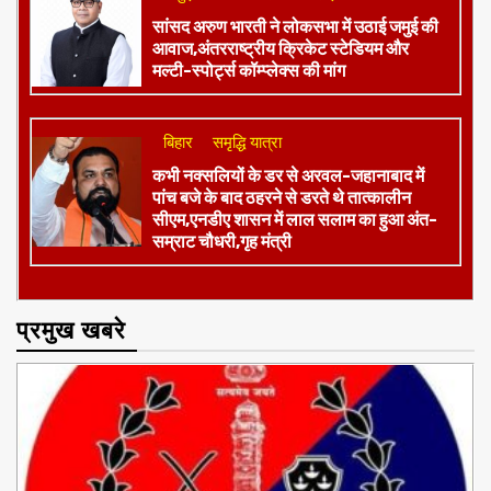
शिकायतकर्ता की भी भूमिका!
बिहार
शिक्षा
शिक्षा व्यवस्था को ठेंगा:अलीगंज ब्लॉक की
निर्वाचन शाखा में 10 वर्षों से ‘अंगद’ की तरह जमे हैं
शिक्षक विवेक कुमार
जमुई
दिल्ली
हमें नाज हैं इन पर
​सांसद अरुण भारती ने लोकसभा में उठाई जमुई की
आवाज,अंतरराष्ट्रीय क्रिकेट स्टेडियम और
मल्टी-स्पोर्ट्स कॉम्प्लेक्स की मांग
बिहार
समृद्धि यात्रा
कभी नक्सलियों के डर से अरवल-जहानाबाद में
पांच बजे के बाद ठहरने से डरते थे तात्कालीन
सीएम,एनडीए शासन में लाल सलाम का हुआ अंत-
सम्राट चौधरी,गृह मंत्री