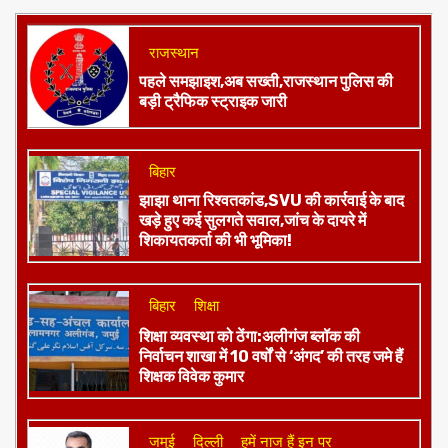
राजस्थान
पहले समझाइश,अब सख्ती,राजस्थान पुलिस की
बड़ी ट्रैफिक स्ट्राइक जारी
बिहार
झाझा थाना रिश्वतकांड,SVU की कार्रवाई के बाद
खड़े हुए कई सुलगते सवाल,जांच के दायरे में