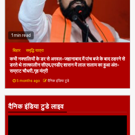
शिक्षा व्यवस्था को ठेंगा:अलीगंज ब्लॉक की निर्वाचन शाखा में 10 वर्षों से
‘अंगद’ की तरह जमे हैं शिक्षक विवेक कुमार
4 months ago
दैनिक इंडिया टुडे
1 min read
बिहार
समृद्धि यात्रा
कभी नक्सलियों के डर से अरवल-जहानाबाद में पांच बजे के बाद ठहरने से
डरते थे तात्कालीन सीएम,एनडीए शासन में लाल सलाम का हुआ अंत-