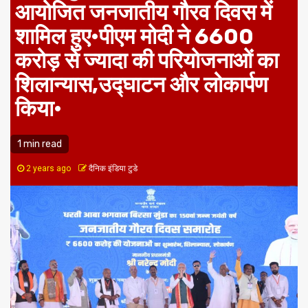
आयोजित जनजातीय गौरव दिवस में
शामिल हुए•पीएम मोदी ने 6600
करोड़ से ज्यादा की परियोजनाओं का
शिलान्यास,उद्घाटन और लोकार्पण
किया•
1 min read
2 years ago
दैनिक इंडिया टुडे