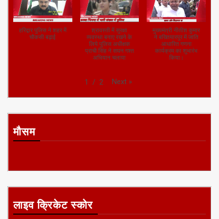
सकुशल चुनाव की
यादव ने यूपी की घटना
शराबबंदी को लेकर
तैयारी में लगी।
पर दिया बयान।
चलाया अभियान।
वरीय पुलिस
कानपुर पुलिस के
रांची पुलिस ने तीन
अधीक्षक,गया द्वारा
आलाधिकारियों ने क्षेत्र
अपराधियों को किया
गुरुआ थाना का औचक
में फ्लैग मार्च किया
गिरफ्तार
निरीक्षण किया गया।
हरिद्वार पुलिस ने शहर में
श्रावस्ती में सुरक्षा
मुख्यमंत्री नीतीश कुमार
चौकसी बढ़ाई
व्यवस्था बनाए रखने के
ने बख्तियारपुर में जाति
लिये पुलिस अधीक्षक
आधारित गणना
प्राची सिंह ने सघन गश्त
कार्यक्रम का शुभारंभ
अभियान चलाया
किया।
Next
»
1
/
2