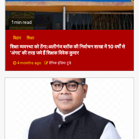
2 months ago
दैनिक इंडिया टुडे
1 min read
बिहार
शिक्षा
शिक्षा व्यवस्था को ठेंगा:अलीगंज ब्लॉक की निर्वाचन शाखा में 10 वर्षों से
‘अंगद’ की तरह जमे हैं शिक्षक विवेक कुमार
4 months ago
दैनिक इंडिया टुडे