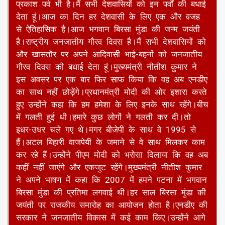
जगह मिलनी चाहिए।पीएम मोदी ने कहा कि आदिवासी समाज
वह है,जिसने राजकुमार राम को भगवान राम बनाया।आदिवासी
समाज वह है,जिसने भारत की संस्कृति और आज़ादी की रक्षा
के लिए सैकड़ों वर्षों की लड़ाई को नेतृत्व दिया।उन्होंने कहा
कि पीएम जनमन योजना से देश की सबसे पिछड़ी
जनजातियों की बस्तियों का विकास सुनिश्चित हो रहा है।
प्रधानमंत्री नरेंद्र मोदी ने जनसभा को संबोधित करते हुए
कहा कि आज बहुत ही पवित्र दिन है।आज कार्तिक पूर्णिमा
है,देव दीपावली है और आज गुरु नानक देव जी का 555 वां
प्रकाश पर्व भी है।मैं सभी देशवासियों को इन पर्वों की बधाई
देता हूं।आज का दिन हर देशवासी के लिए एक और वजह
से ऐतिहासिक है।आज भगवान बिरसा मुंडा की जन्म जयंती
है।राष्ट्रीय जनजातीय गौरव दिवस है।मैं सभी देशवासियों को
और खासतौर पर अपने आदिवासी भाई-बहनों को जनजातीय
गौरव दिवस की बधाई देता हूं।मुख्यमंत्री नीतीश कुमार ने
इस अवसर पर एक बार फिर साफ किया कि वह अब एनडीए
का साथ नहीं छोड़ेंगे।प्रधानमंत्री मोदी की ओर इशारा करते
हुए उन्होंने कहा कि हम हमेशा के लिए इनके साथ रहेंगे।बीच