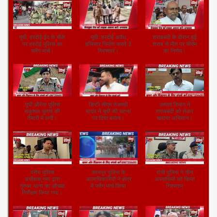
Next
»
1
/
2
सिपाही भर्ती परीक्षा के
पूर्व सांसद आनंद मोहन
एमपी: दतिया डकैती की
कदाचारमुक्त संचालन
का मोहर्रम पर्व पर लाठी
योजना बनाते 5
की पूरी
भांजते वीडियो आया
गिरफ्तार।
तैयारी,एडीजी(मुख्यालय),जितेंद्र
सामने,
सिंह गंगवार
यूपी: हरदोई ईद के मौके
यूपी: हरदोई अवैध
शराबबंदी के दौरान हुई
पर हरदोई पुलिस का
हथियार निर्माण करते 3
शराब से मौत पर सीएम
फ्लैग मार्च।
गिरफ्तार।
का निर्णय।
यूपी:औरैया पुलिस
डिप्टी सीएम तेजस्वी
उत्पाद विभाग ने