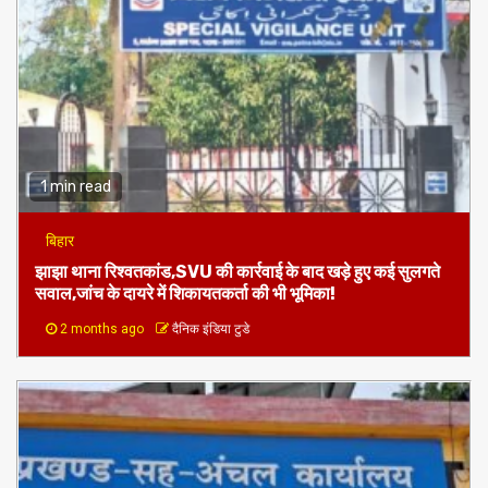
झारखण्ड राज्य दिवस में दिखी राज्य
किसी को आरक्षण नहीं दिया:सम्राट
की पारम्परिकता और संस्कृति की
चौधरी,डिप्टी सीएम
झलक
MORE STORIES
1 min read
बिहार