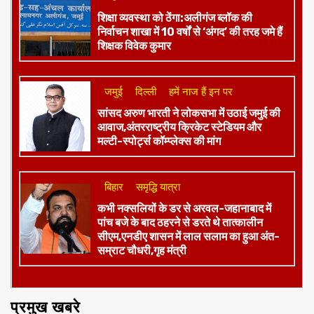
शिक्षा व्यवस्था को ठेंगा:अलीगंज ब्लॉक की
निर्वाचन शाखा में 10 वर्षों से ‘अंगद’ की तरह जमे हैं
शिक्षक विवेक कुमार
जमुई
दिल्ली
हमें नाज हैं इन पर
​सांसद अरुण भारती ने लोकसभा में उठाई जमुई की
आवाज,अंतरराष्ट्रीय क्रिकेट स्टेडियम और
मल्टी-स्पोर्ट्स कॉम्प्लेक्स की मांग
बिहार
समृद्धि यात्रा
कभी नक्सलियों के डर से अरवल-जहानाबाद में
पांच बजे के बाद ठहरने से डरते थे तात्कालीन
सीएम,एनडीए शासन में लाल सलाम का हुआ अंत-
सम्राट चौधरी,गृह मंत्री
प्रमुख खबरे