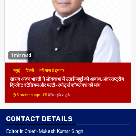
1 min read
जमुई
दिल्ली
हमें नाज हैं इन पर
​सांसद अरुण भारती ने लोकसभा में उठाई जमुई की आवाज,अंतरराष्ट्रीय
क्रिकेट स्टेडियम और मल्टी-स्पोर्ट्स कॉम्प्लेक्स की मांग
5 months ago
दैनिक इंडिया टुडे
CONTACT DETAILS
Editor in Chief:-Mukesh Kumar Singh