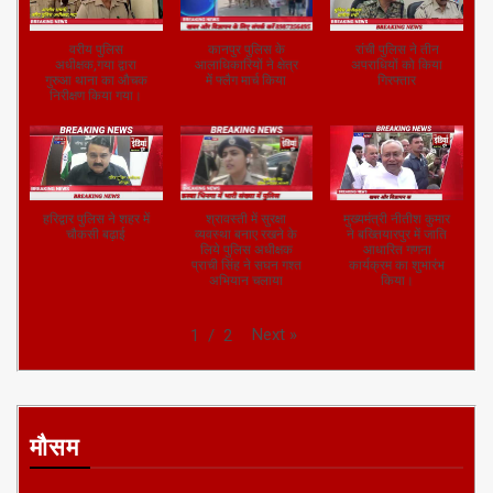
वरीय पुलिस
कानपुर पुलिस के
रांची पुलिस ने तीन
अधीक्षक,गया द्वारा
आलाधिकारियों ने क्षेत्र
अपराधियों को किया
गुरुआ थाना का औचक
में फ्लैग मार्च किया
गिरफ्तार
निरीक्षण किया गया।
हरिद्वार पुलिस ने शहर में
श्रावस्ती में सुरक्षा
मुख्यमंत्री नीतीश कुमार
चौकसी बढ़ाई
व्यवस्था बनाए रखने के
ने बख्तियारपुर में जाति
लिये पुलिस अधीक्षक
आधारित गणना
प्राची सिंह ने सघन गश्त
कार्यक्रम का शुभारंभ
अभियान चलाया
किया।
Next
»
1
/
2
मौसम