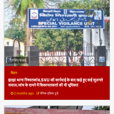
1 min read
बिहार
झाझा थाना रिश्वतकांड,SVU की कार्रवाई के बाद खड़े हुए कई सुलगते
सवाल,जांच के दायरे में शिकायतकर्ता की भी भूमिका!
2 months ago
दैनिक इंडिया टुडे