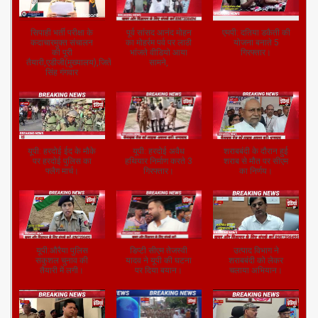
सिपाही भर्ती परीक्षा के
पूर्व सांसद आनंद मोहन
एमपी: दतिया डकैती की
कदाचारमुक्त संचालन
का मोहर्रम पर्व पर लाठी
योजना बनाते 5
की पूरी
भांजते वीडियो आया
गिरफ्तार।
तैयारी,एडीजी(मुख्यालय),जितेंद्र
सामने,
सिंह गंगवार
यूपी: हरदोई ईद के मौके
यूपी: हरदोई अवैध
शराबबंदी के दौरान हुई
पर हरदोई पुलिस का
हथियार निर्माण करते 3
शराब से मौत पर सीएम
फ्लैग मार्च।
गिरफ्तार।
का निर्णय।
यूपी:औरैया पुलिस
डिप्टी सीएम तेजस्वी
उत्पाद विभाग ने
सकुशल चुनाव की
यादव ने यूपी की घटना
शराबबंदी को लेकर
तैयारी में लगी।
पर दिया बयान।
चलाया अभियान।