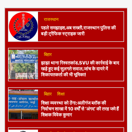
राजस्थान
पहले समझाइश,अब सख्ती,राजस्थान पुलिस की
बड़ी ट्रैफिक स्ट्राइक जारी
बिहार
झाझा थाना रिश्वतकांड,SVU की कार्रवाई के बाद
खड़े हुए कई सुलगते सवाल,जांच के दायरे में
शिकायतकर्ता की भी भूमिका!
बिहार
शिक्षा
शिक्षा व्यवस्था को ठेंगा:अलीगंज ब्लॉक की
निर्वाचन शाखा में 10 वर्षों से ‘अंगद’ की तरह जमे हैं
शिक्षक विवेक कुमार