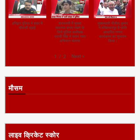
हरिद्वार पुलिस ने शहर में
श्रावस्ती में सुरक्षा
मुख्यमंत्री नीतीश कुमार
चौकसी बढ़ाई
व्यवस्था बनाए रखने के
ने बख्तियारपुर में जाति
लिये पुलिस अधीक्षक
आधारित गणना
प्राची सिंह ने सघन गश्त
कार्यक्रम का शुभारंभ
अभियान चलाया
किया।
Next
»
1
/
2
मौसम
लाइव क्रिकेट स्कोर