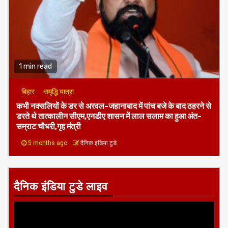
1 min read
बिहार
समृद्धि यात्रा
कभी नक्सलियों के डर से अरवल-जहानाबाद में पांच बजे के बाद ठहरने से
डरते थे तात्कालीन सीएम,एनडीए शासन में लाल सलाम का हुआ अंत-
सम्राट चौधरी,गृह मंत्री
5 months ago
दैनिक इंडिया टुडे
दैनिक इंडिया टुडे लाइव