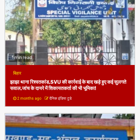
1 min read
बिहार
झाझा थाना रिश्वतकांड,SVU की कार्रवाई के बाद खड़े हुए कई सुलगते
सवाल,जांच के दायरे में शिकायतकर्ता की भी भूमिका!
2 months ago
दैनिक इंडिया टुडे