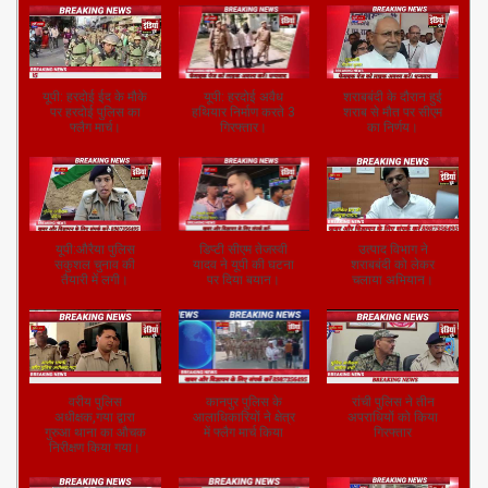
यूपी: हरदोई ईद के मौके
यूपी: हरदोई अवैध
शराबबंदी के दौरान हुई
पर हरदोई पुलिस का
हथियार निर्माण करते 3
शराब से मौत पर सीएम
फ्लैग मार्च।
गिरफ्तार।
का निर्णय।
यूपी:औरैया पुलिस
डिप्टी सीएम तेजस्वी
उत्पाद विभाग ने
सकुशल चुनाव की
यादव ने यूपी की घटना
शराबबंदी को लेकर
तैयारी में लगी।
पर दिया बयान।
चलाया अभियान।
वरीय पुलिस
कानपुर पुलिस के
रांची पुलिस ने तीन
अधीक्षक,गया द्वारा
आलाधिकारियों ने क्षेत्र
अपराधियों को किया
गुरुआ थाना का औचक
में फ्लैग मार्च किया
गिरफ्तार
निरीक्षण किया गया।