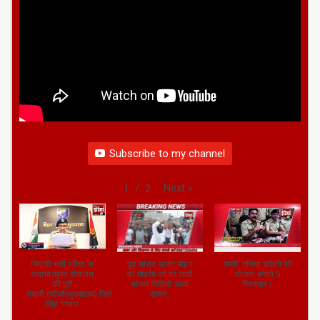
Subscribe to my channel
Next
»
1
/
2
सिपाही भर्ती परीक्षा के
पूर्व सांसद आनंद मोहन
एमपी: दतिया डकैती की
कदाचारमुक्त संचालन
का मोहर्रम पर्व पर लाठी
योजना बनाते 5
की पूरी
भांजते वीडियो आया
गिरफ्तार।
तैयारी,एडीजी(मुख्यालय),जितेंद्र
सामने,
सिंह गंगवार