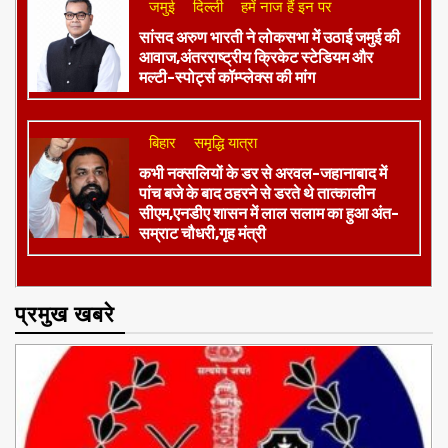
जमुई
दिल्ली
हमें नाज हैं इन पर
​सांसद अरुण भारती ने लोकसभा में उठाई जमुई की
आवाज,अंतरराष्ट्रीय क्रिकेट स्टेडियम और
मल्टी-स्पोर्ट्स कॉम्प्लेक्स की मांग
बिहार
समृद्धि यात्रा
कभी नक्सलियों के डर से अरवल-जहानाबाद में
पांच बजे के बाद ठहरने से डरते थे तात्कालीन
सीएम,एनडीए शासन में लाल सलाम का हुआ अंत-
सम्राट चौधरी,गृह मंत्री
प्रमुख खबरे