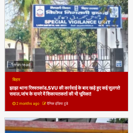
1 min read
बिहार
झाझा थाना रिश्वतकांड,SVU की कार्रवाई के बाद खड़े हुए कई सुलगते
सवाल,जांच के दायरे में शिकायतकर्ता की भी भूमिका!
2 months ago
दैनिक इंडिया टुडे