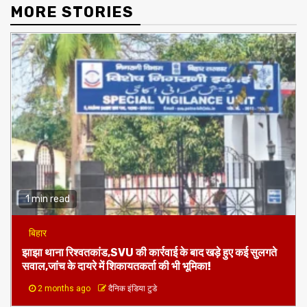
MORE STORIES
1 min read
बिहार
झाझा थाना रिश्वतकांड,SVU की कार्रवाई के बाद खड़े हुए कई सुलगते
सवाल,जांच के दायरे में शिकायतकर्ता की भी भूमिका!
2 months ago
दैनिक इंडिया टुडे