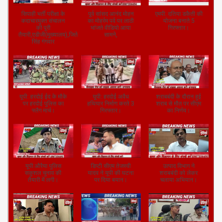
सिपाही भर्ती परीक्षा के
पूर्व सांसद आनंद मोहन
एमपी: दतिया डकैती की
कदाचारमुक्त संचालन
का मोहर्रम पर्व पर लाठी
योजना बनाते 5
की पूरी
भांजते वीडियो आया
गिरफ्तार।
तैयारी,एडीजी(मुख्यालय),जितेंद्र
सामने,
सिंह गंगवार
यूपी: हरदोई ईद के मौके
यूपी: हरदोई अवैध
शराबबंदी के दौरान हुई
पर हरदोई पुलिस का
हथियार निर्माण करते 3
शराब से मौत पर सीएम
फ्लैग मार्च।
गिरफ्तार।
का निर्णय।
यूपी:औरैया पुलिस
डिप्टी सीएम तेजस्वी
उत्पाद विभाग ने
सकुशल चुनाव की
यादव ने यूपी की घटना
शराबबंदी को लेकर
तैयारी में लगी।
पर दिया बयान।
चलाया अभियान।