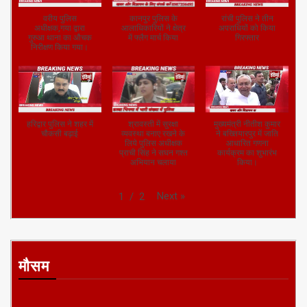
वरीय पुलिस
कानपुर पुलिस के
रांची पुलिस ने तीन
अधीक्षक,गया द्वारा
आलाधिकारियों ने क्षेत्र
अपराधियों को किया
गुरुआ थाना का औचक
में फ्लैग मार्च किया
गिरफ्तार
निरीक्षण किया गया।
हरिद्वार पुलिस ने शहर में
श्रावस्ती में सुरक्षा
मुख्यमंत्री नीतीश कुमार
चौकसी बढ़ाई
व्यवस्था बनाए रखने के
ने बख्तियारपुर में जाति
लिये पुलिस अधीक्षक
आधारित गणना
प्राची सिंह ने सघन गश्त
कार्यक्रम का शुभारंभ
अभियान चलाया
किया।
Next
»
1
/
2
मौसम