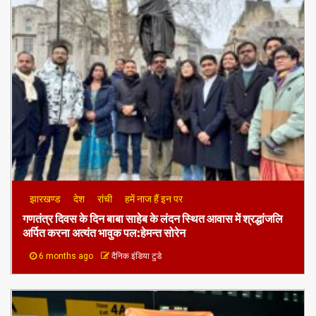
झारखण्ड
देश
रांची
हमें नाज हैं इन पर
गणतंत्र दिवस के दिन बाबा साहेब के लंदन स्थित आवास में श्रद्धांजलि
अर्पित करना अत्यंत भावुक पल:हेमन्त सोरेन
6 months ago
दैनिक इंडिया टुडे