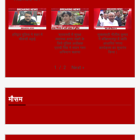
हरिद्वार पुलिस ने शहर में
श्रावस्ती में सुरक्षा
मुख्यमंत्री नीतीश कुमार
चौकसी बढ़ाई
व्यवस्था बनाए रखने के
ने बख्तियारपुर में जाति
लिये पुलिस अधीक्षक
आधारित गणना
प्राची सिंह ने सघन गश्त
कार्यक्रम का शुभारंभ
अभियान चलाया
किया।
Next
»
1
/
2
मौसम