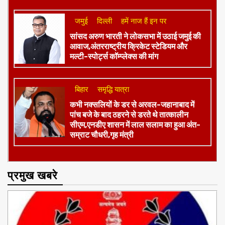
जमुई
दिल्ली
हमें नाज हैं इन पर
​सांसद अरुण भारती ने लोकसभा में उठाई जमुई की
आवाज,अंतरराष्ट्रीय क्रिकेट स्टेडियम और
मल्टी-स्पोर्ट्स कॉम्प्लेक्स की मांग
बिहार
समृद्धि यात्रा
कभी नक्सलियों के डर से अरवल-जहानाबाद में
पांच बजे के बाद ठहरने से डरते थे तात्कालीन
सीएम,एनडीए शासन में लाल सलाम का हुआ अंत-
सम्राट चौधरी,गृह मंत्री
प्रमुख खबरे