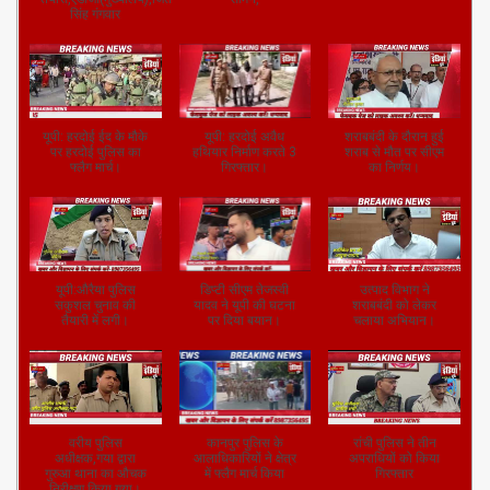
सिंह गंगवार
यूपी: हरदोई ईद के मौके
यूपी: हरदोई अवैध
शराबबंदी के दौरान हुई
पर हरदोई पुलिस का
हथियार निर्माण करते 3
शराब से मौत पर सीएम
फ्लैग मार्च।
गिरफ्तार।
का निर्णय।
यूपी:औरैया पुलिस
डिप्टी सीएम तेजस्वी
उत्पाद विभाग ने
सकुशल चुनाव की
यादव ने यूपी की घटना
शराबबंदी को लेकर
तैयारी में लगी।
पर दिया बयान।
चलाया अभियान।
वरीय पुलिस
कानपुर पुलिस के
रांची पुलिस ने तीन
अधीक्षक,गया द्वारा
आलाधिकारियों ने क्षेत्र
अपराधियों को किया
गुरुआ थाना का औचक
में फ्लैग मार्च किया
गिरफ्तार
निरीक्षण किया गया।