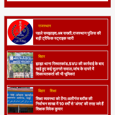
राजस्थान
पहले समझाइश,अब सख्ती,राजस्थान पुलिस की
बड़ी ट्रैफिक स्ट्राइक जारी
बिहार
झाझा थाना रिश्वतकांड,SVU की कार्रवाई के बाद
खड़े हुए कई सुलगते सवाल,जांच के दायरे में
शिकायतकर्ता की भी भूमिका!
बिहार
शिक्षा
शिक्षा व्यवस्था को ठेंगा:अलीगंज ब्लॉक की
निर्वाचन शाखा में 10 वर्षों से ‘अंगद’ की तरह जमे हैं
शिक्षक विवेक कुमार