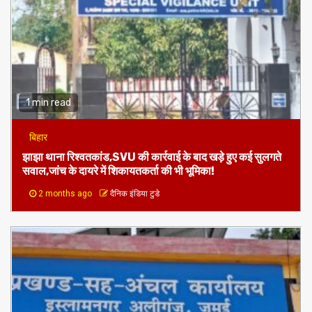
1 min read
बिहार
झाझा थाना रिश्वतकांड,SVU की कार्रवाई के बाद खड़े हुए कई सुलगते
सवाल,जांच के दायरे में शिकायतकर्ता की भी भूमिका!
2 months ago
दैनिक इंडिया टुडे