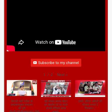
Subscribe to my channel
Next
»
1
/
2
सिपाही भर्ती परीक्षा के
पूर्व सांसद आनंद मोहन
एमपी: दतिया डकैती की
कदाचारमुक्त संचालन
का मोहर्रम पर्व पर लाठी
योजना बनाते 5
की पूरी
भांजते वीडियो आया
गिरफ्तार।
तैयारी,एडीजी(मुख्यालय),जितेंद्र
सामने,