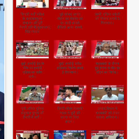
सिपाही भर्ती परीक्षा
पूर्व सांसद आनंद
एमपी: दतिया डकैती
के कदाचारमुक्त
मोहन का मोहर्रम पर्व
की योजना बनाते 5
संचालन की पूरी
पर लाठी भांजते
गिरफ्तार।
तैयारी,एडीजी(मुख्यालय),जितेंद्र
वीडियो आया सामने,
सिंह गंगवार
यूपी: हरदोई ईद के
यूपी: हरदोई अवैध
शराबबंदी के दौरान
मौके पर हरदोई
हथियार निर्माण करते
हुई शराब से मौत पर
पुलिस का फ्लैग
3 गिरफ्तार।
सीएम का निर्णय।
मार्च।
यूपी:औरैया पुलिस
डिप्टी सीएम तेजस्वी
उत्पाद विभाग ने
सकुशल चुनाव की
यादव ने यूपी की
शराबबंदी को लेकर
तैयारी में लगी।
घटना पर दिया
चलाया अभियान।
बयान।