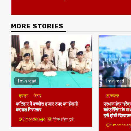
Reading
MORE STORIES
1 min read
1 min read
क्राइम
बिहार
झारखण्ड
कटिहार में पच्चीस हजार रुपए का ईनामी
प्रधानमंत्र नरेंद्र
बदमाश गिरफ्तार
कांफ्रेंसिंग के मा
हरी झंडी दिखाकर
5 months ago
दैनिक इंडिया टुडे
5 months a