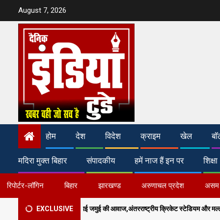
Skip
August 7, 2026
to
content
होम
देश
विदेश
क्राइम
खेल
बॉ
मदिरा मुक्त बिहार
संपादकीय
हमें नाज हैं इन पर
शिक्षा
रिपोर्टर-लॉगिन
बिहार
झारखण्ड
अरुणाचल प्रदेश
असम
 जमुई की आवाज,अंतरराष्ट्रीय क्रिकेट स्टेडियम और मल्टी-स्पोर्ट्स कॉम्प्लेक्स की मांग
EXCLUSIVE