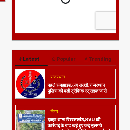
Latest
Popular
Trending
राजस्थान
पहले समझाइश,अब सख्ती,राजस्थान
पुलिस की बड़ी ट्रैफिक स्ट्राइक जारी
बिहार
झाझा थाना रिश्वतकांड,SVU की
कार्रवाई के बाद खड़े हुए कई सुलगते