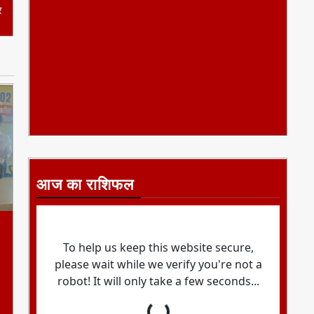
र
आज का राशिफल