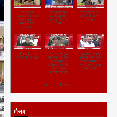
वरीय पुलिस
कानपुर पुलिस के
रांची पुलिस ने तीन
अधीक्षक,गया द्वारा
आलाधिकारियों ने
अपराधियों को किया
गुरुआ थाना का
क्षेत्र में फ्लैग मार्च
गिरफ्तार
औचक निरीक्षण
किया
किया गया।
हरिद्वार पुलिस ने
श्रावस्ती में सुरक्षा
मुख्यमंत्री नीतीश
शहर में चौकसी बढ़ाई
व्यवस्था बनाए रखने
कुमार ने बख्तियारपुर
के लिये पुलिस
में जाति आधारित
अधीक्षक प्राची सिंह
गणना कार्यक्रम का
ने सघन गश्त
शुभारंभ किया।
अभियान चलाया
Next
»
1
/
2
मौसम