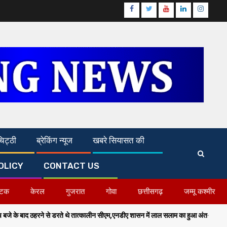
Facebook
Twitter
Youtube
Linkedin
Instagr
िट्ठी
ब्रेकिंग न्यूज
खबरे सियासत की
OLICY
CONTACT US
ाटक
केरल
गुजरात
गोवा
छत्तीसगढ़
जम्मू कश्मीर
1
कालीन सीएम,एनडीए शासन में लाल सलाम का हुआ अंत-सम्राट चौधरी,गृह मंत्री
प