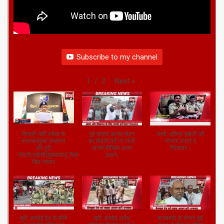
Subscribe to my channel
Next
»
1
/
2
सिपाही भर्ती परीक्षा के
पूर्व सांसद आनंद मोहन
एमपी: दतिया डकैती की
कदाचारमुक्त संचालन
का मोहर्रम पर्व पर लाठी
योजना बनाते 5
की पूरी
भांजते वीडियो आया
गिरफ्तार।
तैयारी,एडीजी(मुख्यालय),जितेंद्र
सामने,
सिंह गंगवार
यूपी: हरदोई ईद के मौके
यूपी: हरदोई अवैध
शराबबंदी के दौरान हुई