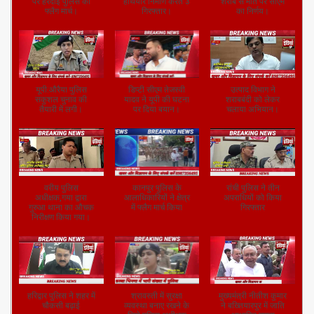
पर हरदोई पुलिस का
हथियार निर्माण करते 3
शराब से मौत पर सीएम
फ्लैग मार्च।
गिरफ्तार।
का निर्णय।
यूपी:औरैया पुलिस
डिप्टी सीएम तेजस्वी
उत्पाद विभाग ने
सकुशल चुनाव की
यादव ने यूपी की घटना
शराबबंदी को लेकर
तैयारी में लगी।
पर दिया बयान।
चलाया अभियान।
वरीय पुलिस
कानपुर पुलिस के
रांची पुलिस ने तीन
अधीक्षक,गया द्वारा
आलाधिकारियों ने क्षेत्र
अपराधियों को किया
गुरुआ थाना का औचक
में फ्लैग मार्च किया
गिरफ्तार
निरीक्षण किया गया।
हरिद्वार पुलिस ने शहर में
श्रावस्ती में सुरक्षा
मुख्यमंत्री नीतीश कुमार
चौकसी बढ़ाई
व्यवस्था बनाए रखने के
ने बख्तियारपुर में जाति