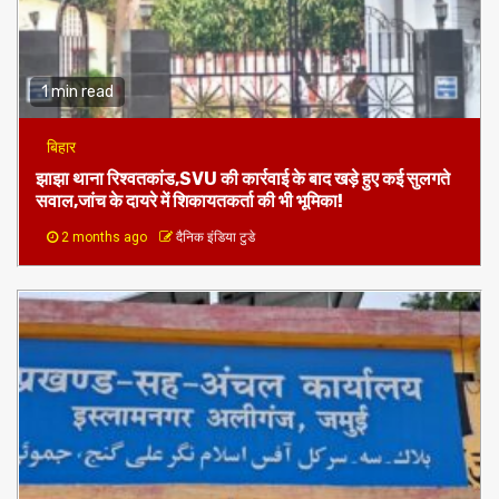
1 min read
बिहार
झाझा थाना रिश्वतकांड,SVU की कार्रवाई के बाद खड़े हुए कई सुलगते
सवाल,जांच के दायरे में शिकायतकर्ता की भी भूमिका!
2 months ago
दैनिक इंडिया टुडे