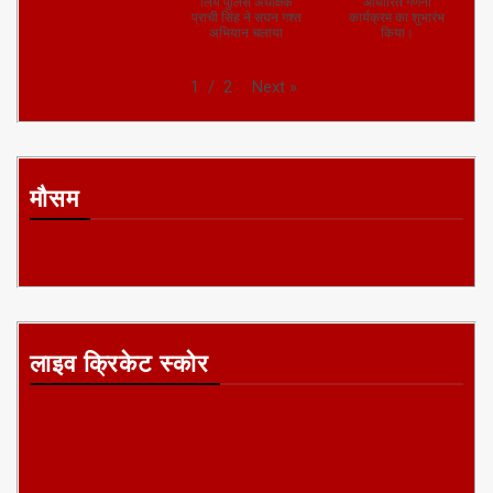
लिये पुलिस अधीक्षक
आधारित गणना
प्राची सिंह ने सघन गश्त
कार्यक्रम का शुभारंभ
अभियान चलाया
किया।
Next
»
1
/
2
मौसम
लाइव क्रिकेट स्कोर