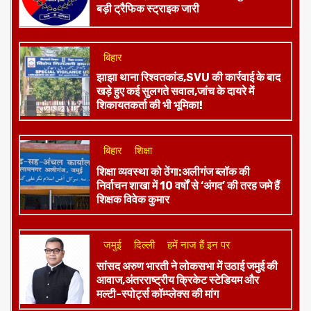
बड़ी ट्रैफिक स्ट्राइक जारी
बिहार
झाझा थाना रिश्वतकांड,SVU की कार्रवाई के बाद
खड़े हुए कई सुलगते सवाल,जांच के दायरे में
शिकायतकर्ता की भी भूमिका!
बिहार
शिक्षा
शिक्षा व्यवस्था को ठेंगा:अलीगंज ब्लॉक की
निर्वाचन शाखा में 10 वर्षों से ‘अंगद’ की तरह जमे हैं
शिक्षक विवेक कुमार
जमुई
दिल्ली
हमें नाज हैं इन पर
​सांसद अरुण भारती ने लोकसभा में उठाई जमुई की
आवाज,अंतरराष्ट्रीय क्रिकेट स्टेडियम और
मल्टी-स्पोर्ट्स कॉम्प्लेक्स की मांग