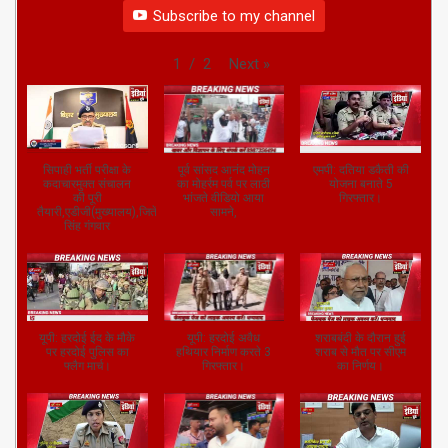
Subscribe to my channel
Next
»
1
/
2
सिपाही भर्ती परीक्षा के
पूर्व सांसद आनंद मोहन
एमपी: दतिया डकैती की
कदाचारमुक्त संचालन
का मोहर्रम पर्व पर लाठी
योजना बनाते 5
की पूरी
भांजते वीडियो आया
गिरफ्तार।
तैयारी,एडीजी(मुख्यालय),जितेंद्र
सामने,
सिंह गंगवार
यूपी: हरदोई ईद के मौके
यूपी: हरदोई अवैध
शराबबंदी के दौरान हुई
पर हरदोई पुलिस का
हथियार निर्माण करते 3
शराब से मौत पर सीएम
फ्लैग मार्च।
गिरफ्तार।
का निर्णय।