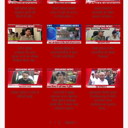
यूपी:औरैया पुलिस
डिप्टी सीएम तेजस्वी
उत्पाद विभाग ने
सकुशल चुनाव की
यादव ने यूपी की घटना
शराबबंदी को लेकर
तैयारी में लगी।
पर दिया बयान।
चलाया अभियान।
वरीय पुलिस
कानपुर पुलिस के
रांची पुलिस ने तीन
अधीक्षक,गया द्वारा
आलाधिकारियों ने क्षेत्र
अपराधियों को किया
गुरुआ थाना का औचक
में फ्लैग मार्च किया
गिरफ्तार
निरीक्षण किया गया।
हरिद्वार पुलिस ने शहर में
श्रावस्ती में सुरक्षा
मुख्यमंत्री नीतीश कुमार
चौकसी बढ़ाई
व्यवस्था बनाए रखने के
ने बख्तियारपुर में जाति
लिये पुलिस अधीक्षक
आधारित गणना
प्राची सिंह ने सघन गश्त
कार्यक्रम का शुभारंभ
अभियान चलाया
किया।
Next
»
1
/
2