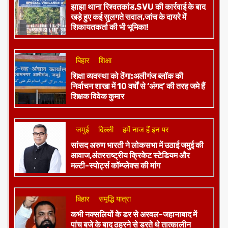
झाझा थाना रिश्वतकांड,SVU की कार्रवाई के बाद
खड़े हुए कई सुलगते सवाल,जांच के दायरे में
शिकायतकर्ता की भी भूमिका!
बिहार
शिक्षा
शिक्षा व्यवस्था को ठेंगा:अलीगंज ब्लॉक की
निर्वाचन शाखा में 10 वर्षों से ‘अंगद’ की तरह जमे हैं
शिक्षक विवेक कुमार
जमुई
दिल्ली
हमें नाज हैं इन पर
​सांसद अरुण भारती ने लोकसभा में उठाई जमुई की
आवाज,अंतरराष्ट्रीय क्रिकेट स्टेडियम और
मल्टी-स्पोर्ट्स कॉम्प्लेक्स की मांग
बिहार
समृद्धि यात्रा
कभी नक्सलियों के डर से अरवल-जहानाबाद में
पांच बजे के बाद ठहरने से डरते थे तात्कालीन