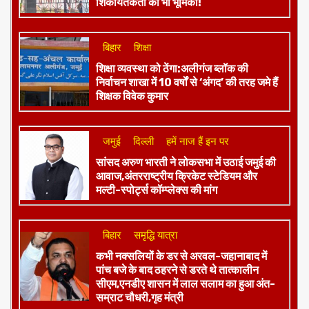
शिकायतकर्ता की भी भूमिका!
बिहार
शिक्षा
शिक्षा व्यवस्था को ठेंगा:अलीगंज ब्लॉक की
निर्वाचन शाखा में 10 वर्षों से ‘अंगद’ की तरह जमे हैं
शिक्षक विवेक कुमार
जमुई
दिल्ली
हमें नाज हैं इन पर
​सांसद अरुण भारती ने लोकसभा में उठाई जमुई की
आवाज,अंतरराष्ट्रीय क्रिकेट स्टेडियम और
मल्टी-स्पोर्ट्स कॉम्प्लेक्स की मांग
बिहार
समृद्धि यात्रा
कभी नक्सलियों के डर से अरवल-जहानाबाद में
पांच बजे के बाद ठहरने से डरते थे तात्कालीन
सीएम,एनडीए शासन में लाल सलाम का हुआ अंत-
सम्राट चौधरी,गृह मंत्री