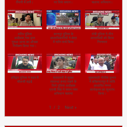
तैयारी में लगी।
पर दिया बयान।
चलाया अभियान।
वरीय पुलिस
कानपुर पुलिस के
रांची पुलिस ने तीन
अधीक्षक,गया द्वारा
आलाधिकारियों ने क्षेत्र
अपराधियों को किया
गुरुआ थाना का औचक
में फ्लैग मार्च किया
गिरफ्तार
निरीक्षण किया गया।
हरिद्वार पुलिस ने शहर में
श्रावस्ती में सुरक्षा
मुख्यमंत्री नीतीश कुमार
चौकसी बढ़ाई
व्यवस्था बनाए रखने के
ने बख्तियारपुर में जाति
लिये पुलिस अधीक्षक
आधारित गणना
प्राची सिंह ने सघन गश्त
कार्यक्रम का शुभारंभ
अभियान चलाया
किया।
Next
»
1
/
2