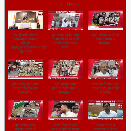
Next
»
1
/
2
सिपाही भर्ती परीक्षा के
पूर्व सांसद आनंद मोहन
एमपी: दतिया डकैती की
कदाचारमुक्त संचालन
का मोहर्रम पर्व पर लाठी
योजना बनाते 5
की पूरी
भांजते वीडियो आया
गिरफ्तार।
तैयारी,एडीजी(मुख्यालय),जितेंद्र
सामने,
सिंह गंगवार
यूपी: हरदोई ईद के मौके
यूपी: हरदोई अवैध
शराबबंदी के दौरान हुई
पर हरदोई पुलिस का
हथियार निर्माण करते 3
शराब से मौत पर सीएम
फ्लैग मार्च।
गिरफ्तार।
का निर्णय।
यूपी:औरैया पुलिस
डिप्टी सीएम तेजस्वी
उत्पाद विभाग ने
सकुशल चुनाव की
यादव ने यूपी की घटना
शराबबंदी को लेकर