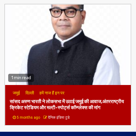
1 min read
जमुई
दिल्ली
हमें नाज हैं इन पर
​सांसद अरुण भारती ने लोकसभा में उठाई जमुई की आवाज,अंतरराष्ट्रीय
क्रिकेट स्टेडियम और मल्टी-स्पोर्ट्स कॉम्प्लेक्स की मांग
5 months ago
दैनिक इंडिया टुडे