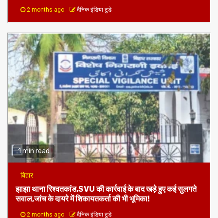
2 months ago
दैनिक इंडिया टुडे
1 min read
बिहार
झाझा थाना रिश्वतकांड,SVU की कार्रवाई के बाद खड़े हुए कई सुलगते
सवाल,जांच के दायरे में शिकायतकर्ता की भी भूमिका!
2 months ago
दैनिक इंडिया टुडे