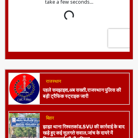
राजस्थान
पहले समझाइश,अब सख्ती,राजस्थान पुलिस की
बड़ी ट्रैफिक स्ट्राइक जारी
बिहार
झाझा थाना रिश्वतकांड,SVU की कार्रवाई के बाद
खड़े हुए कई सुलगते सवाल,जांच के दायरे में